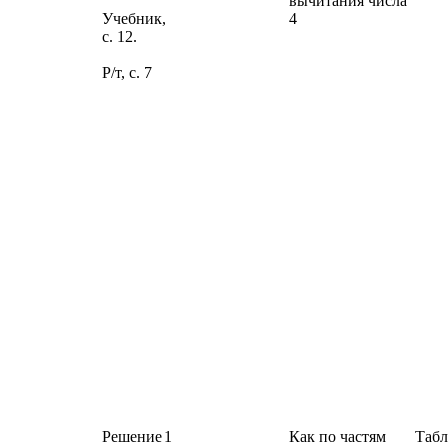
вычитания числа
Учебник,
4
с. 12.
Р/т, с. 7
Решение
1
Как по частям
Таб