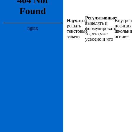
Регулятивные:
Научатся
Внутрен
выделять и
решать
позиция
формулировать
текстовые
школьни
то, что уже
задачи
основе
усвоено и что