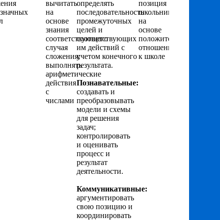
ения
вычитать
определять
позиция
значных
на
последовательность
школьника
л
основе
промежуточных
на
знания
целей и
основе
соответствующего
соответствующих
положительного
случая
им действий с
отношения
сложения;
учетом конечного
к школе
выполнять
результата.
арифметические
действия
Познавательные:
с
создавать и
числами
преобразовывать
модели и схемы
для решения
задач;
контролировать
и оценивать
процесс и
результат
деятельности.
Коммуникативные:
аргументировать
свою позицию и
координировать