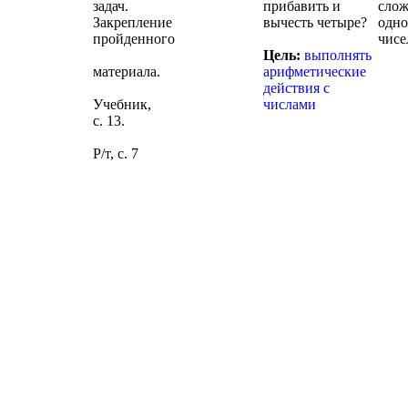
задач.
прибавить и
слож
Закрепление
вычесть четыре?
одно
пройденного
чисе
Цель:
выполнять
материала.
арифметические
действия с
Учебник,
числами
с. 13.
Р/т, с. 7