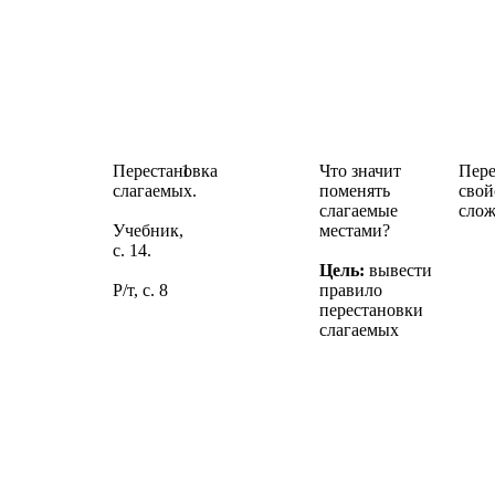
Перестановка
1
Что значит
Пере
слагаемых.
поменять
свой
слагаемые
слож
Учебник,
местами?
с. 14.
Цель:
вывести
Р/т, с. 8
правило
перестановки
слагаемых