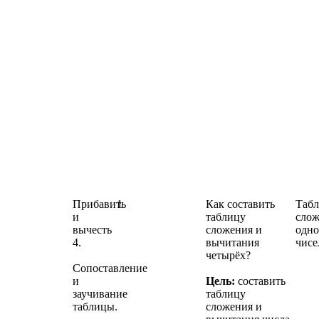
Прибавить
1
Как составить
Таб
и
таблицу
слож
вычесть
сложения и
одно
4.
вычитания
чисе
четырёх?
Сопоставление
и
Цель:
составить
заучивание
таблицу
таблицы.
сложения и