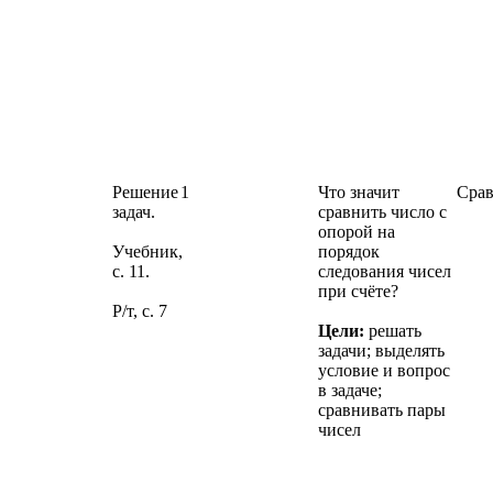
Решение
1
Что значит
Срав
задач.
сравнить число с
опорой на
Учебник,
порядок
с. 11.
следования чисел
при счёте?
Р/т, с. 7
Цели:
решать
задачи; выделять
условие и вопрос
в задаче;
сравнивать пары
чисел