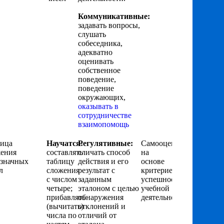
Коммуникативные:
задавать вопросы,
слушать
собеседника,
адекватно
оценивать
собственное
поведение,
поведение
окружающих,
оказывать в
сотрудничестве
взаимопомощь
лица
Научатся:
Регулятивные:
Самооценка
ения
составлять
сличать способ
на
значных
таблицу
действия и его
основе
л
сложения
результат с
критериев
с числом
заданным
успешности
четыре;
эталоном с целью
учебной
прибавлять
обнаружения
деятельности
(вычитать)
отклонений и
числа по
отличий от