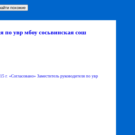
ля по увр мбоу сосьвинская сош
15 г. «Согласовано» Заместитель руководителя по увр