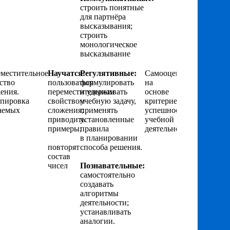
строить понятные
для партнёра
высказывания;
строить
монологическое
высказывание
местительное
Научатся:
Регулятивные:
Самооценка
ство
пользоваться
формулировать
на
ения.
переместительным
и удерживать
основе
пировка
свойством
учебную задачу,
критериев
аемых
сложения;
применять
успешности
приводить
установленные
учебной
примеры;
правила
деятельности
в планировании
повторят
способа решения.
состав
чисел
Познавательные:
самостоятельно
создавать
алгоритмы
деятельности;
устанавливать
аналогии.