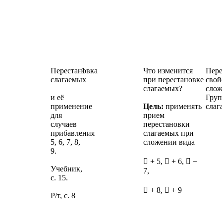
Перестановка
1
Что изменится
Пере
слагаемых
при перестановке
свой
слагаемых?
слож
и её
Груп
применение
Цель:
применять
слаг
для
прием
случаев
перестановки
прибавления
слагаемых при
5, 6, 7, 8,
сложении вида
9.
 + 5,  + 6,  +
Учебник,
7,
с. 15.
 + 8,  + 9
Р/т, с. 8