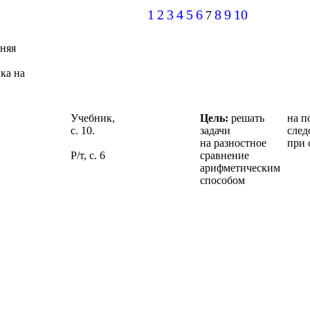
1
2
3
4
5
6
8
9
10
7
няя
ка на
Учебник,
Цель:
решать
на п
с. 10.
задачи
след
на разностное
при 
Р/т, с. 6
сравнение
арифметическим
способом