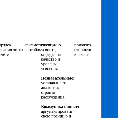
орядок
арифметическим
еще нужно
положительного
ования чисел
способом
усвоить,
отношения
счёте
определять
к школе
качество и
уровень
усвоения.
Познавательные:
устанавливать
аналогии;
строить
рассуждения.
Коммуникативные:
аргументировать
свою позицию и