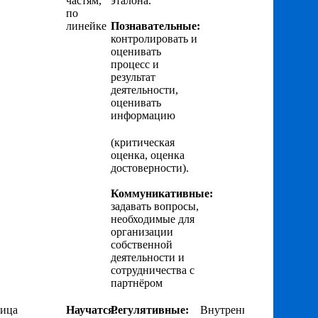
частям,
эталона.
по
линейке
Познавательные:
контролировать и
оценивать
процесс и
результат
деятельности,
оценивать
информацию
(критическая
оценка, оценка
достоверности).
Коммуникативные:
задавать вопросы,
необходимые для
организации
собственной
деятельности и
сотрудничества с
партнёром
лица
Научатся:
Регулятивные:
Внутренняя