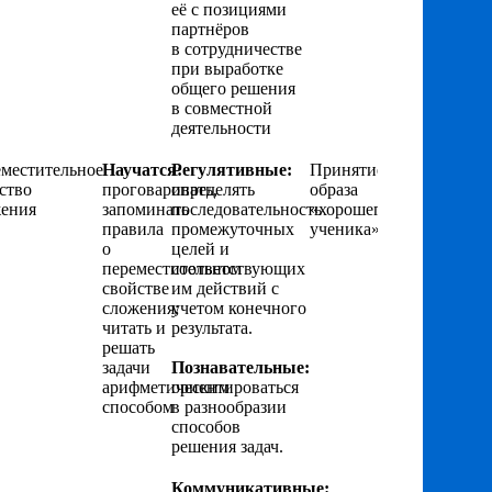
её с позициями
партнёров
в сотрудничестве
при выработке
общего решения
в совместной
деятельности
местительное
Научатся:
Регулятивные:
Принятие
ство
проговаривать,
определять
образа
ения
запоминать
последовательность
«хорошего
правила
промежуточных
ученика»
о
целей и
переместительном
соответствующих
свойстве
им действий с
сложения;
учетом конечного
читать и
результата.
решать
задачи
Познавательные:
арифметическим
ориентироваться
способом
в разнообразии
способов
решения задач.
Коммуникативные: