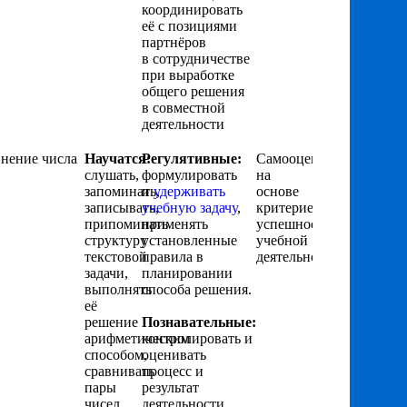
координировать
её с позициями
партнёров
в сотрудничестве
при выработке
общего решения
в совместной
деятельности
нение числа
Научатся:
Регулятивные:
Самооценка
слушать,
формулировать
на
запоминать,
и
удерживать
основе
записывать,
учебную задачу
,
критериев
припоминать
применять
успешности
структуру
установленные
учебной
текстовой
правила в
деятельности
задачи,
планировании
выполнять
способа решения.
её
решение
Познавательные:
арифметическим
контролировать и
способом,
оценивать
сравнивать
процесс и
пары
результат
чисел
деятельности.