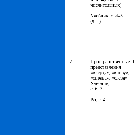
числительных).
Учебник, с. 4–5
(ч. 1)
2
Пространственные
1
представления
«вверху», «внизу»,
«справа», «слева».
Учебник,
с. 6–7.
Р/т, с. 4