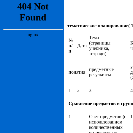
тематическое планирование( 1
Тема
№
(страницы
К
п/
Дата
учебника,
ч
п
тетради)
у
предметные
понятия
д
результаты
(
1
2
3
4
Сравнение предметов и групп
1
Счет предметов (с
1
использованием
количественных
и порядковых