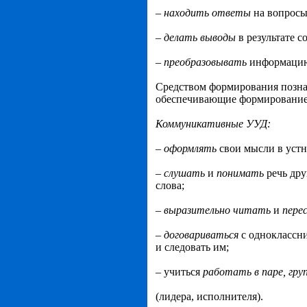
–
находить
ответы
на вопросы
–
делат
ь
вывод
ы
в результате с
–
преобразовывать
информацию
Средством формирования познав
обеспечивающие формирование 
Коммуникативные УУД:
–
оформлять
свои мысли в устн
–
слушать
и
понимать
речь др
слова;
–
выразительно
читать
и
пере
–
договариваться
с одноклассн
и следовать им;
– учиться
работать
в
паре,
гру
(лидера, исполнителя).