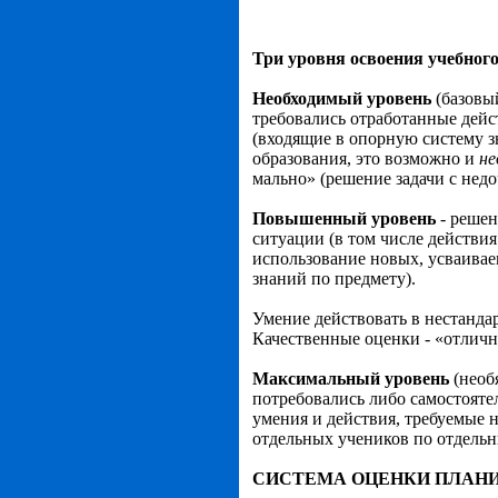
Три уровня освоения учебного
Необходимый уровень
(базовы
требовались отработанные дейс
(входящие в опорную систему з
образования, это воз­можно и
не
мально» (решение задачи с недо
Повышенный уровень
- реше
ситуации (в том числе действи
использование новых, усваивае
знаний по предмету).
Умение действовать в нестанда
Качественные оценки - «отлично
Максимальный уровень
(необ
потребовались либо самостояте
умения и действия, требуемые 
отдельных учеников по отдельн
СИСТЕМА ОЦЕНКИ ПЛАН