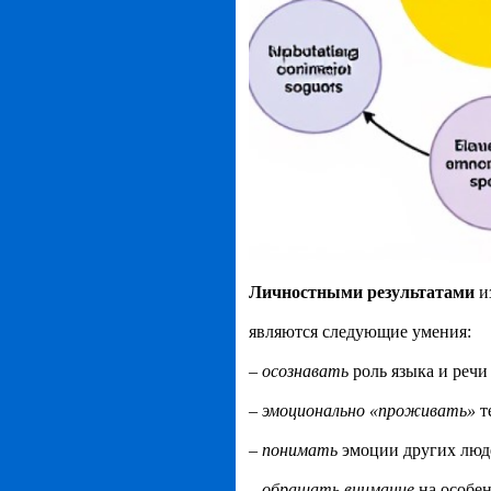
Личностными
результатами
и
являются следующие умения:
–
осознават
ь
роль языка и речи
–
эмоционально
«проживать»
т
–
понимать
эмоции других люде
–
обращат
ь
внимани
е
на особе