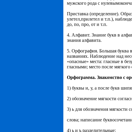
мужского рода с нулевымоконч
Приставка (определение). Образ
улетел,прилетел и т.п.), наблюд
до, по, про, от и т.п.
4. Алфавит. Знание букв в алф
знания алфавита.
5. Орфография. Большая буква 
названиях. Наблюдение над нес
«опасные» места: гласные в безу
гласными; место после мягкого с
Орфограмма. Знакомство с о
1) буквы и, у, а после букв шипя
2) обозначение мягкости согласн
3) ь для обозначения мягкости 
слова; написание буквосочетани
4) ь и ъ разделительные;