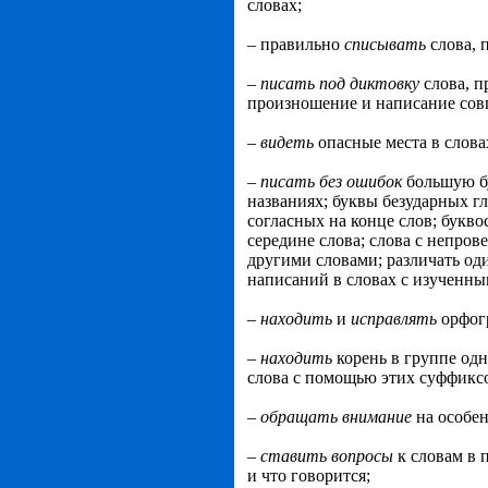
словах;
– правильно
списывать
слова, 
–
писать
под
диктовку
слова, п
произношение и написание сов
–
видеть
опасные места в слова
–
писат
ь
бе
з
ошибо
к
большую б
названиях; буквы безударных г
согласных на конце слов; букв
середине слова; слова с непро
другими словами; различать о
написаний в словах с изученн
–
находить
и
исправлять
орфог
–
находит
ь
корень в группе од
слова с помощью этих суффикс
–
обращат
ь
внимани
е
на особе
–
ставит
ь
вопрос
ы
к словам в 
и что говорится;