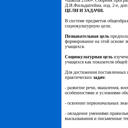
«Школа 2100». Сборник програм
Д.И.Фильдштейна. изд. 2-е, доп.
ЦЕЛИ И ЗАДАЧИ.
В системе предметов общеобраз
социокультурную цели.
Познавательная цель
предпола
формирование на этой основе з
учащихся.
Социокультурная цель
изучен
учащихся как показателя общей
Для достижения поставленных 
практических
задач:
- развитие речи, мышления, во
особенностями и условиями об
- освоение первоначальных знан
- овладение умениями правильн
высказывания и письменные те