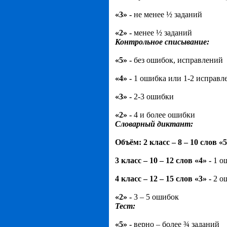
«3» -
не менее ½ заданий
«2» -
менее ½ заданий
Контрольное списывание:
«5» -
без ошибок, исправлений
«4» -
1 ошибка или 1-2 исправл
«3» -
2-3 ошибки
«2» -
4 и более ошибки
Словарный диктант:
Объём: 2 класс – 8 – 10 слов «5
3 класс – 10 – 12 слов «4» -
1 о
4 класс – 12 – 15 слов «3» -
2 о
«2» -
3 – 5 ошибок
Тест:
«5» -
верно – более ¾ заданий