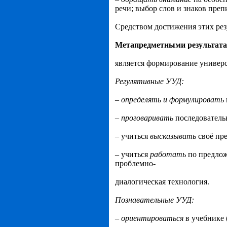
речи; выбор слов и знаков преп
Средством достижения этих рез
Метапредметными
результат
является формирование универ
Регулятивные УУД:
–
определять
и
формулировать
–
проговаривать
последователь
– учиться
высказывать
своё пр
– учиться
работать
по предло
проблемно-
диалогическая технология.
Познавательные УУД:
–
ориентироваться
в учебнике 