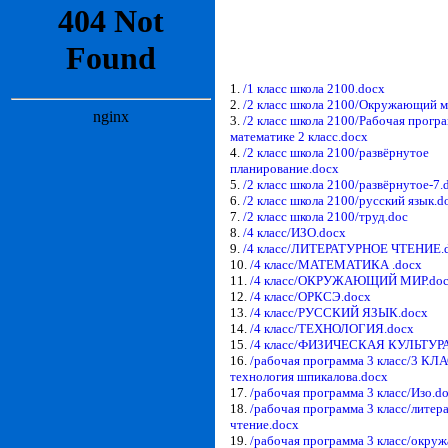
1.
/1 класс школа 2100.docx
2.
/2 класс школа 2100/Окружающий м
3.
/2 класс школа 2100/Рабочая прогр
математике 2 класс.docx
4.
/2 класс школа 2100/развёрнутое
планирование.docx
5.
/2 класс школа 2100/развёрнутое-7.
6.
/2 класс школа 2100/русский язык.d
7.
/2 класс школа 2100/труд.doc
8.
/4 класс/ИЗО.docx
9.
/4 класс/ЛИТЕРАТУРНОЕ ЧТЕНИЕ.
10.
/4 класс/МАТЕМАТИКА .docx
11.
/4 класс/ОКРУЖАЮЩИЙ МИР.do
12.
/4 класс/ОРКСЭ.docx
13.
/4 класс/РУССКИЙ ЯЗЫК.docx
14.
/4 класс/ТЕХНОЛОГИЯ.docx
15.
/4 класс/ФИЗИЧЕСКАЯ КУЛЬТУРА
16.
/рабочая программа 3 класс/3 КЛ
технология шпикалова.docx
17.
/рабочая программа 3 класс/Изо.d
18.
/рабочая программа 3 класс/литер
чтение.docx
19.
/рабочая программа 3 класс/окр