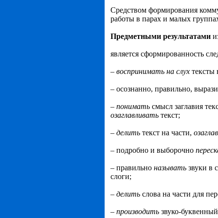
Средством формирования комму
работы в парах и малых группа
Предметным
и
результатам
и
и
является сформированность сл
–
воспринимат
ь
н
а
слу
х
тексты 
– осознанно, правильно, выраз
–
понимат
ь
смысл заглавия тек
озаглавливат
ь
текст;
–
делить
текст на части,
озагла
– подробно и выборочно
перес
– правильно
называть
звуки в 
слоги;
–
делить
слова на части для пер
–
производить
звуко-буквенный