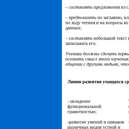
–
составлят
ь
предложения из с
–
предполагат
ь
по заглавию, и
по ходу чтения и на вопросы ко
данных;
–
составлять
небольшой текст 
записывать его.
Ученики должны сделать первый
осознать смысл этого изучения
общении с другими людьми, чт
Линии развития учащихся ср
- овладение
функциональной
грамотностью;
-развитие умений и навыков
различных видов устной и