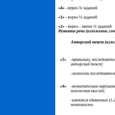
«4» -
верно ¾ заданий
«3» -
верно ½ заданий
«2»
- верно – менее ½ заданий
Развитие речи (изложение, соч
Авторский текст (изло
«5»
-правильно, последовате
авторский текст;
-логически последовате
«4»
-незначительно нарушен
изложения мыслей;
-имеются единичные (1-2
неточности