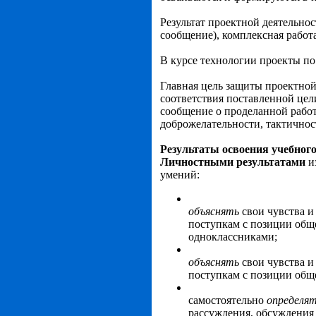
Результат проектной деятельно
сообщение), комплексная работ
В курсе технологии проекты п
Главная цель защиты проектной
соответствия поставленной цел
сообщение о проделанной работ
доброжелательности, тактичнос
Результаты освоения учебног
Личностными результатами
и
умений:
объяснять
свои чувства и
поступкам с позиции обще
одноклассниками;
объяснять
свои чувства и
поступкам с позиции общ
самостоятельно
определя
рассуждения, обсуждения 