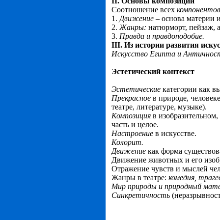
II. Основы композиции
Соотношение всех
компоненто
1.
Движение
– основа материи и
2.
Жанры:
натюрморт, пейзаж, 
3.
Правда и правдоподобие.
III. Из истории развития иску
Искусство Египта и Античнос
Эстетический контекст
Эстетические
категории как вы
Прекрасное
в природе, человеке
театре, литературе, музыке).
Композиция
в изобразительном, 
часть и целое.
Настроение
в искусстве.
Колорит.
Движение
как форма существо
Движение животных и его изоб
Отражение чувств и мыслей чел
Жанры в театре:
комедия, траге
Мир природы и природный мате
Синкретичность
(неразрывност