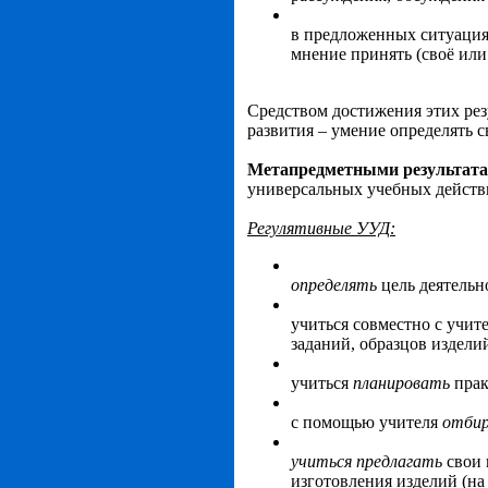
в предложенных ситуациях
мнение принять (своё или
Средством достижения этих рез
развития – умение определять 
Метапредметными результат
универсальных учебных действ
Регулятивные УУД:
определять
цель деятельн
учиться совместно с учит
заданий, образцов изделий
учиться
планировать
прак
с помощью учителя
отби
учиться предлагать
свои 
изготовления изделий (на