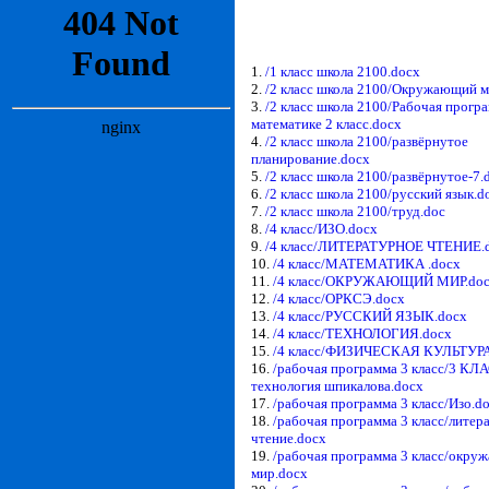
1.
/1 класс школа 2100.docx
2.
/2 класс школа 2100/Окружающий м
3.
/2 класс школа 2100/Рабочая прогр
математике 2 класс.docx
4.
/2 класс школа 2100/развёрнутое
планирование.docx
5.
/2 класс школа 2100/развёрнутое-7.
6.
/2 класс школа 2100/русский язык.d
7.
/2 класс школа 2100/труд.doc
8.
/4 класс/ИЗО.docx
9.
/4 класс/ЛИТЕРАТУРНОЕ ЧТЕНИЕ.
10.
/4 класс/МАТЕМАТИКА .docx
11.
/4 класс/ОКРУЖАЮЩИЙ МИР.do
12.
/4 класс/ОРКСЭ.docx
13.
/4 класс/РУССКИЙ ЯЗЫК.docx
14.
/4 класс/ТЕХНОЛОГИЯ.docx
15.
/4 класс/ФИЗИЧЕСКАЯ КУЛЬТУРА
16.
/рабочая программа 3 класс/3 КЛ
технология шпикалова.docx
17.
/рабочая программа 3 класс/Изо.d
18.
/рабочая программа 3 класс/литер
чтение.docx
19.
/рабочая программа 3 класс/окр
мир.docx