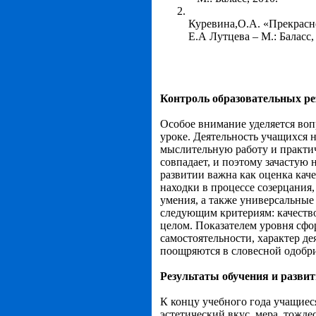
Куревина,О.А. «Прекрасно
Е.А Лутцева – М.: Баласс,
Контроль образовательных ре
Особое внимание уделяется во
уроке. Деятельность учащихся 
мыслительную работу и практич
совпадает, и поэтому зачастую 
развитии важна как оценка каче
находки в процессе созерцания
умения, а также универсальные
следующим критериям: качество
целом. Показателем уровня сфо
самостоятельности, характер д
поощряются в словесной одобр
Результаты обучения и разви
К концу учебного года учащиес
эстетический вкус, мера, тождес