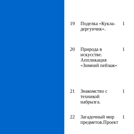
19
Поделка «Кукла-
1
дергунчик».
20
Природа в
1
искусстве.
Аппликация
«Зимний пейзаж»
21
Знакомство с
1
техникой
набрызга.
22
Загадочный мир
1
предметов.Проект