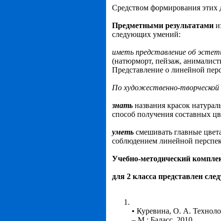
Средством формирования этих д
Предметными результатами
и
следующих умений:
иметь представление об эстет
(натюрморт, пейзаж, анималист
Представление о линейной пер
По художественно-творческой 
знать
названия красок натурал
способ получения составных цв
уметь
смешивать главные цвета
соблюдением линейной перспе
Учебно-методический комплек
для 2 класса представлен сл
• Куревина, О. А. Технол
– М.: Баласс, 2010.