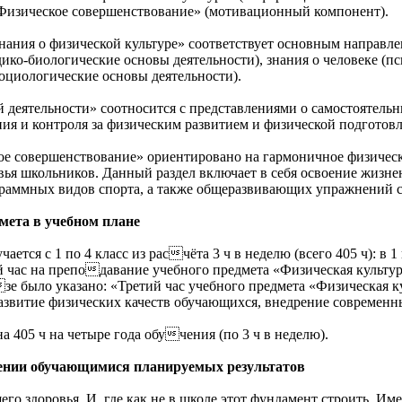
Физическое совершенствование» (мотивационный компонент).
нания о физической культуре» соответствует основным направл
дико-биологические основы деятельности), знания о человеке (п
социологические основы деятельности).
 деятельности» соотносится с представлениями о самостоятель
ия и контроля за физическим развитием и физической подготов
ое совершенствование» ориентировано на гармоничное физичес
вья школьников. Данный раздел включает в себя освоение жизн
граммных видов спорта, а также общеразвивающих упражнений 
мета в учебном плане
ается с 1 по 4 класс из расчёта 3 ч в неделю (всего 405 ч): в 1
тий час на преподавание учебного предмета «Физическая культ
зе было указано: «Третий час учебного предмета «Физическая к
звитие физических качеств обучающихся, внедрение современн
а 405 ч на четыре года обучения (по 3 ч в неделю).
жении обучающимися планируемых результатов
его здоровья. И, где как не в школе этот фундамент строить. Им