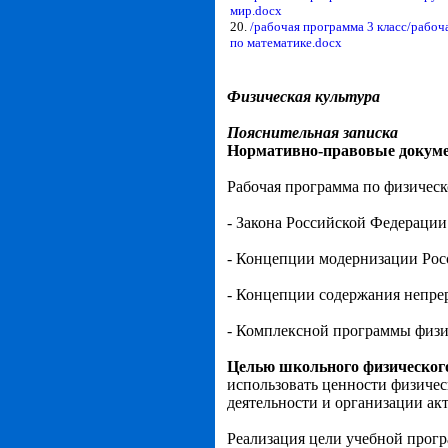
мир.docx
20.
/рабочая программа 3 класс/рабоч
по математике.docx
Физическая культура
Пояснительная записка
Нормативно-правовые докум
Рабочая программа по физическ
- Закона Российской Федерации 
- Концепции модернизации Рос
- Концепции содержания непре
- Комплексной программы физич
Целью
школьного физическог
использовать ценности физичес
деятельности и организации ак
Реализация цели учебной прог