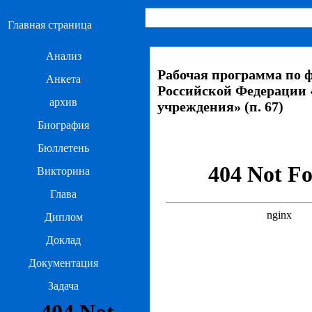
Главная страница
Анализ
Рабочая программа по 
Анкета
Российской Федерации «
архив
учреждения» (п. 67)
Биография
Бюллетень
Викторина
Глава
Диплом
Доклад
Документация
Задача