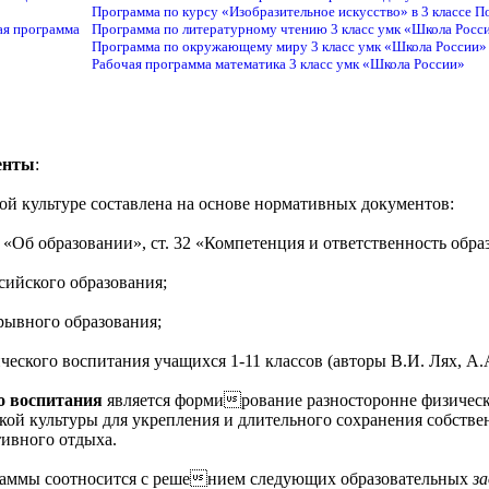
Программа по курсу «Изобразительное искусство» в 3 классе П
ая программа
Программа по литературному чтению 3 класс умк «Школа Росси
Программа по окружающему миру 3 класс умк «Школа России» 
Рабочая программа математика 3 класс умк «Школа России»
енты
:
ой культуре составлена на основе нормативных документов:
«Об образовании», ст. 32 «Компетенция и ответственность образ
сийского образования;
рывного образования;
еского воспитания учащихся 1-11 классов (авторы В.И. Лях, А.А
о воспитания
является формирование разносторонне физическ
кой культуры для укрепления и длительного сохранения собстве
тивного отдыха.
раммы соотносится с решением следующих образовательных
за