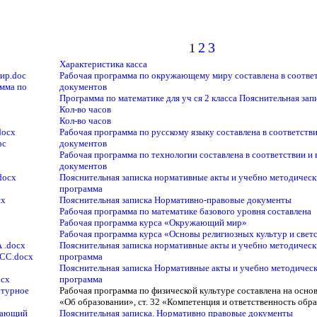
2
3
1
Характеристика касса
ир.doc
Рабочая программа по окружающему миру составлена в соотве
амма по
документов
Программа по математике для уч ся 2 класса Пояснительная зап
Кол-во часов
Кол-во часов
docx
Рабочая программа по русскому языку составлена в соответст
oc
документов
Рабочая программа по технологии составлена в соответствии 
документов
docx
Пояснительная записка нормативные акты и учебно методическ
программа
cx
Пояснительная записка Нормативно-правовые документы
Рабочая программа по математике базового уровня составлена
Рабочая программа курса «Окружающий мир»
Рабочая программа курса «Основы религиозных культур и свет
 .docx
Пояснительная записка нормативные акты и учебно методическ
АСС.docx
программа
Пояснительная записка Нормативные акты и учебно методическ
ocx
программа
атурное
Рабочая программа по физической культуре составлена на осн
«Об образовании», ст. 32 «Компетенция и ответственность обра
ужающий
Пояснительная записка. Нормативно правовые документы