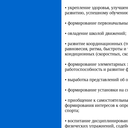
• укрепление здоровья, улучше
развитию, успешному обучению
• формирование первоначальны
• овладение школой движений;
• развитие координационных (
равновесия, ритма, быстроты и
кондиционных (скоростных, ско
• формирование элементарных з
работоспособность и развитие
• выработка представлений об 
• формирование установки на с
• приобщение к самостоятельн
формирования интересов к опр
спорта;
• воспитание дисциплинированн
физических упражнений, содейс