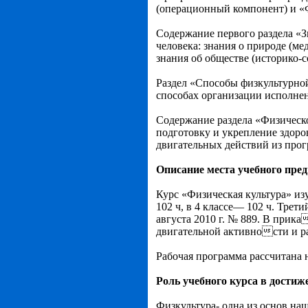
(операционный компонент) и «
Содержание первого раздела «З
человека: знания о природе (ме
знания об обществе (историко-
Раздел «Способы физкультурной
способах организации исполнен
Содержание раздела «Физическ
подготовку и укрепление здоро
двигательных действий из про
Описание места учебного пред
Курс «Физическая культура» изуч
102 ч, в 4 классе— 102 ч. Тре
августа 2010 г. № 889. В прика
двигательной активности и ра
Рабочая программа рассчитана н
Роль учебного курса в дости
Физкультура- одна из основ наш