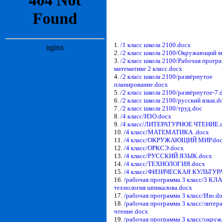
1.
/1 класс школа 2100.docx
2.
/2 класс школа 2100/Окружающий м
3.
/2 класс школа 2100/Рабочая прогр
математике 2 класс.docx
4.
/2 класс школа 2100/развёрнутое
планирование.docx
5.
/2 класс школа 2100/развёрнутое-7.
6.
/2 класс школа 2100/русский язык.d
7.
/2 класс школа 2100/труд.doc
8.
/4 класс/ИЗО.docx
9.
/4 класс/ЛИТЕРАТУРНОЕ ЧТЕНИЕ.
10.
/4 класс/МАТЕМАТИКА .docx
11.
/4 класс/ОКРУЖАЮЩИЙ МИР.do
12.
/4 класс/ОРКСЭ.docx
13.
/4 класс/РУССКИЙ ЯЗЫК.docx
14.
/4 класс/ТЕХНОЛОГИЯ.docx
15.
/4 класс/ФИЗИЧЕСКАЯ КУЛЬТУРА
16.
/рабочая программа 3 класс/3 КЛ
технология шпикалова.docx
17.
/рабочая программа 3 класс/Изо.d
18.
/рабочая программа 3 класс/литер
чтение.docx
19.
/рабочая программа 3 класс/окр