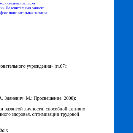
ояснительная записка
и» Пояснительная записка
фгос пояснительная записка
овательного учреждения» (п.67);
. Зданевич, М.: Просвещение, 2008);
и развитой личности, способной активно
нного здоровья, оптимизации трудовой
дач: