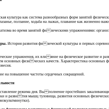
кая культура как система разнообразных форм занятий физиче
 лазанье, ползание, ходьба на лыжах, плавание как жизненно ва
атизма во время занятий физическими упражнениями: организа
уры.
История развития физической культуры и первых соревнов
ческие упражнения, их влияние на физическое развитие и раз
тием основных физических качеств. Характеристика основных ф
овесия.
ние на повышение частоты сердечных сокращений.
ельности
ставление режима дня. Выполнение простейших закаливающих
ки и развития мышц туловища, развития основных физических 
физкультминутки).