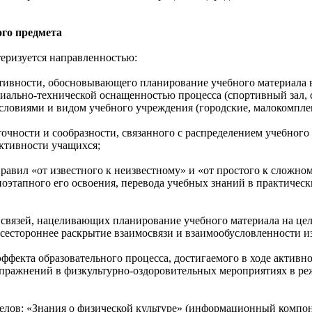
го предмета
еризуется направленностью:
тивности, обосновывающего планирование учебного материала в
риально-технической оснащенностью процесса (спортивный зал,
ловиями и видом учебного учреждения (городские, малокомпле
очности и сообразности, связанного с распределением учебного
ктивности учащихся;
равил «от известного к неизвестному» и «от простого к сложн
оэтапного его освоения, перевода учебных знаний в практическ
связей, нацеливающих планирование учебного материала на це
всестороннее раскрытие взаимосвязи и взаимообусловленности и
эффекта образовательного процесса, достигаемого в ходе актив
упражнений в физкультурно-оздоровительных мероприятиях в ре
делов: «Знания о физической культуре» (информационный компо