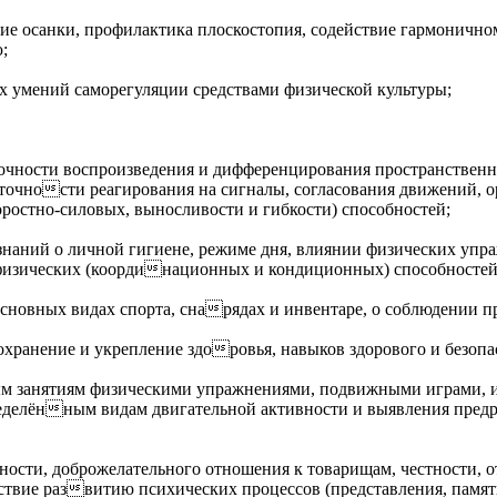
ние осанки, профилактика плоскостопия, содействие гармоничн
;
х умений саморегуляции средствами физической культуры;
точности воспроизведения и дифференцирования пространствен
 точности реагирования на сигналы, согласования движений, 
ростно-силовых, выносливости и гибкости) способностей;
наний о личной гигиене, режиме дня, влиянии физических упра
 физических (координационных и кондиционных) способностей
основных видах спорта, снарядах и инвентаре, о соблюдении пр
охранение и укрепление здоровья, навыков здорового и безопа
ым занятиям физическими упражнениями, подвижными играми, и
еделённым видам двигательной активности и выявления пред
ости, доброжелательного отношения к товарищам, честности, о
твие развитию психических процессов (представления, памят