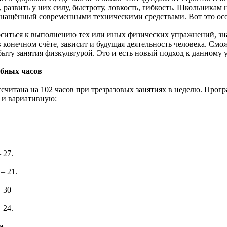
, развить у них силу, быстроту, ловкость, гибкость. Школьника
снащённый современными техническими средствами. Вот это ос
оситься к выполнению тех или иных физических упражнений, зна
в конечном счёте, зависит и будущая деятельность человека. Смо
быту занятия физкультурой. Это и есть новый подход к данному 
ебных часов
ссчитана на 102 часов при трезразовых занятиях в неделю. Прог
 и вариативную:
 27.
– 21.
– 30
 24.
а