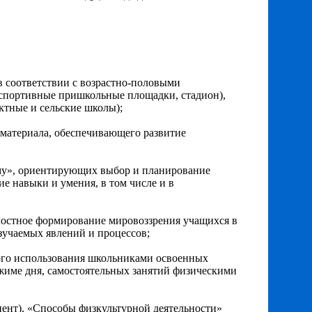
 соответствии с возрастно-половыми
 спортивные пришкольные площадки, стадион),
ктные и сельские школы);
 материала, обеспечивающего развитие
ому», ориентирующих выбор и планирование
ие навыки и умения, в том числе и в
лостное формирование мировоззрения учащихся в
зучаемых явлений и процессов;
ного использования школьниками освоенных
жиме дня, самостоятельных занятий физическими
нент), «Способы физкультурной деятельности»