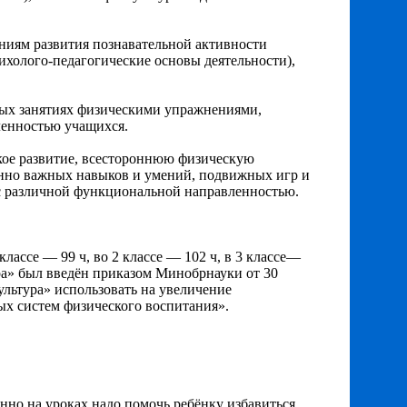
ениям развития познавательной активности
сихолого-педагогические основы деятельности),
ных занятиях физическими упражнениями,
ленностью учащихся.
кое развитие, всестороннюю физическую
енно важных навыков и умений, подвижных игр и
с различной функциональной направленностью.
 классе — 99 ч, во 2 классе — 102 ч, в 3 классе—
ура» был введён приказом Минобрнауки от 30
ультура» использовать на увеличение
ых систем физического воспитания».
енно на уроках надо помочь ребёнку избавиться