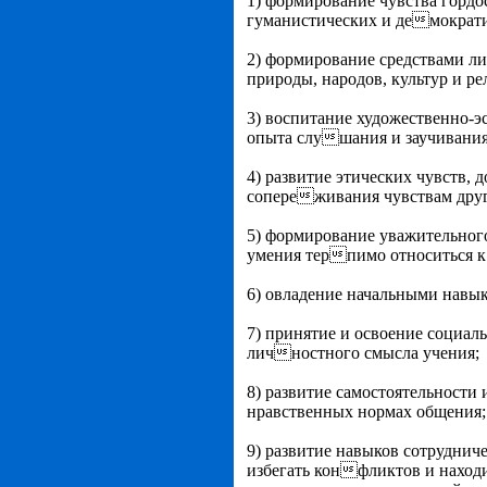
1) формирование чувства гордо
гуманистических и демократи
2) формирование средствами ли
природы, народов, культур и ре
3) воспитание художественно-э
опыта слушания и заучивания
4) развитие этических чувств,
сопереживания чувствам друг
5) формирование уважительног
умения терпимо относиться к
6) овладение начальными навык
7) принятие и освоение социал
личностного смысла учения;
8) развитие самостоятельности 
нравственных нормах общения;
9) развитие навыков сотруднич
избегать конфликтов и наход