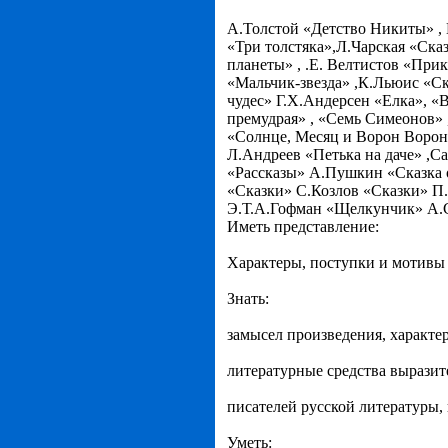
А.Толстой «Детство Никиты» ,
«Три толстяка»,Л.Чарская «Ска
планеты» , .Е. Велтистов «При
«Мальчик-звезда» ,К.Льюис «Ск
чудес» Г.Х.Андерсен «Елка», 
премудрая» , «Семь Симеонов» 
«Солнце, Месяц и Ворон Ворон
Л.Андреев «Петька на даче» ,
«Рассказы» А.Пушкин «Сказка о
«Сказки» С.Козлов «Сказки» П
Э.Т.А.Гофман «Щелкунчик» А.
Иметь представление:
Характеры, поступки и мотивы п
Знать:
замысел произведения, характер
литературные средства вырази
писателей русской литературы
Уметь: