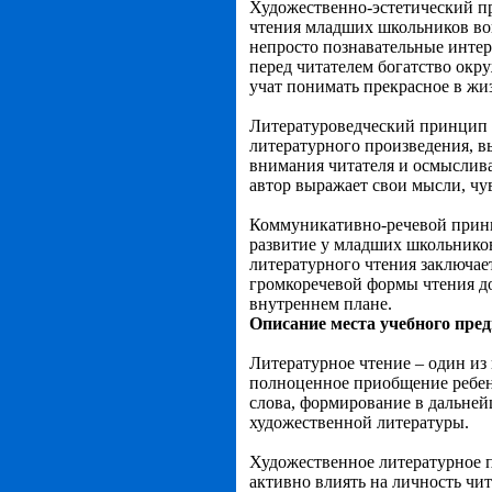
Художественно-эстетический пр
чтения младших школьников вош
непросто познавательные интер
перед читателем богатство окр
учат понимать прекрасное в жи
Литературоведческий принцип с
литературного произведения, в
внимания читателя и осмыслива
автор выражает свои мысли, чув
Коммуникативно-речевой принц
развитие у младших школьников
литературного чтения заключае
громкоречевой формы чтения до
внутреннем плане.
Описание места учебного пред
Литературное чтение – один из
полноценное приобщение ребенк
слова, формирование в дальне
художественной литературы.
Художественное литературное 
активно влиять на личность чит