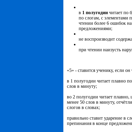
в
1 полугодии
читает по 
по слогам, с элементами п
чтении более 6 ошибок на
предложениями;
не воспроизводит содержа
при чтении наизусть нару
«5» - ставится ученику, если о
в 1 полугодии читает плавно по
слов в минуту;
во 2 полугодии читает плавно, 
менее 50 слов в минуту, отчётл
слогов в словах;
правильно ставит ударение в с
препинания в конце предложен