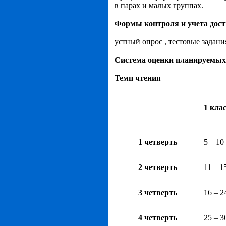
в парах и малых группах.
Формы контроля и учета дос
устный опрос , тестовые задания
Система оценки планируемых
Темп чтения
1 кла
1 четверть
5 – 10
2 четверть
11 – 1
3 четверть
16 – 2
4 четверть
25 – 3