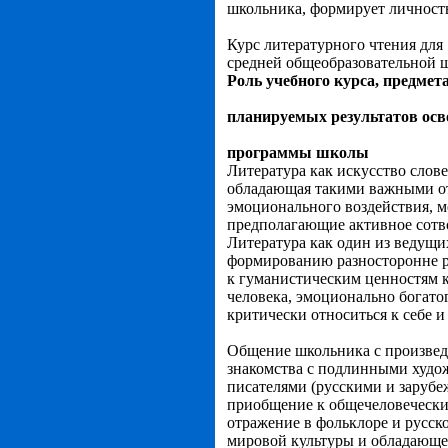
школьника, формирует личност
Курс литературного чтения для
средней общеобразовательной 
Роль учебного курса, предме
планируемых результатов осв
программы школы
Литература как искусство слов
обладающая такими важными от
эмоционального воздействия, м
предполагающие активное сотв
Литература как один из ведущи
формированию разносторонне р
к гуманистическим ценностям к
человека, эмоционально богатог
критически относиться к себе 
Общение школьника с произведе
знакомства с подлинными худо
писателями (русскими и заруб
приобщение к общечеловеческим
отражение в фольклоре и русск
мировой культуры и обладающе