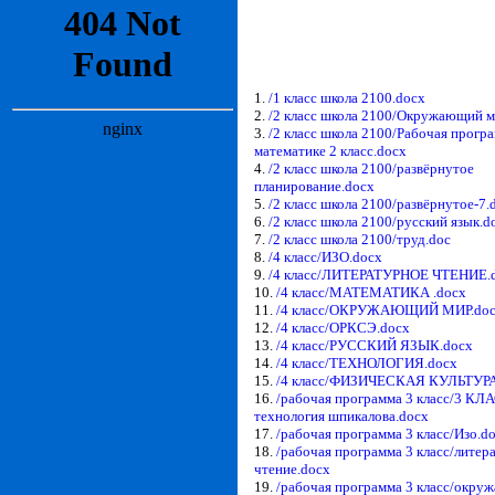
1.
/1 класс школа 2100.docx
2.
/2 класс школа 2100/Окружающий м
3.
/2 класс школа 2100/Рабочая прогр
математике 2 класс.docx
4.
/2 класс школа 2100/развёрнутое
планирование.docx
5.
/2 класс школа 2100/развёрнутое-7.
6.
/2 класс школа 2100/русский язык.d
7.
/2 класс школа 2100/труд.doc
8.
/4 класс/ИЗО.docx
9.
/4 класс/ЛИТЕРАТУРНОЕ ЧТЕНИЕ.
10.
/4 класс/МАТЕМАТИКА .docx
11.
/4 класс/ОКРУЖАЮЩИЙ МИР.do
12.
/4 класс/ОРКСЭ.docx
13.
/4 класс/РУССКИЙ ЯЗЫК.docx
14.
/4 класс/ТЕХНОЛОГИЯ.docx
15.
/4 класс/ФИЗИЧЕСКАЯ КУЛЬТУРА
16.
/рабочая программа 3 класс/3 КЛ
технология шпикалова.docx
17.
/рабочая программа 3 класс/Изо.d
18.
/рабочая программа 3 класс/литер
чтение.docx
19.
/рабочая программа 3 класс/окр