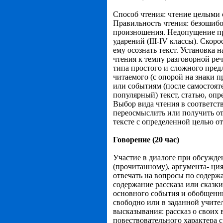
Способ чтения: чтение целыми 
Правильность чтения: безошибо
произношения. Недопущение проп
ударений (III-IV классы). Ско
ему осознать текст. Установка
чтения к темпу разговорной ре
типа простого и сложного пре
читаемого (с опорой на знаки 
или событиям (после самостоят
популярный) текст, статью, опр
Выбор вида чтения в соответст
переосмыслить или получить от
тексте с определенной целью от
Говорение (20 час)
Участие в диалоге при обсужд
(прочитанному), аргумента- ци
отвечать на вопросы по содерж
содержание рассказа или сказки
основного события и обобщенных
свободно или в заданной учител
высказывания: рассказ о своих 
повествовательного характера 