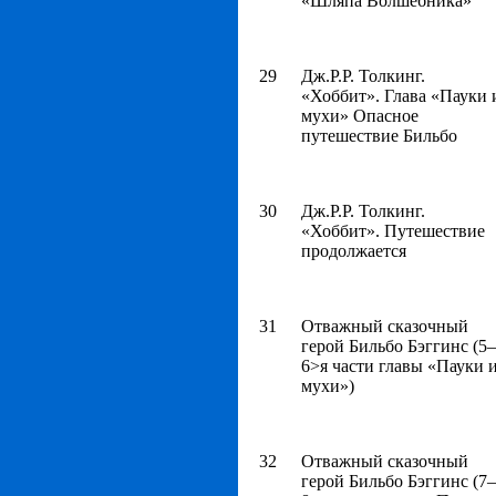
«Шляпа Волшебника»
29
Дж.Р.Р. Толкинг.
«Хоббит». Глава «Пауки 
мухи» Опасное
путешествие Бильбо
30
Дж.Р.Р. Толкинг.
«Хоббит». Путешествие
продолжается
31
Отважный сказочный
герой Бильбо Бэггинс (5–
6>я части главы «Пауки 
мухи»)
32
Отважный сказочный
герой Бильбо Бэггинс (7–