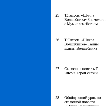
25
Т.Янссон. «Шляпа
Волшебника» Знакомств
с Муми>семейством
26
Т.Янссон. «Шляпа
Волшебника» Тайны
шляпы Волшебника
27
Сказочная повесть Т.
Янсон. Герои сказки.
28
Обобщающий урок по
сказочной повести