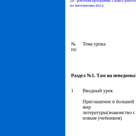
20.
/рабочая программа 3 класс/рабоч
по математике.docx
№
Тема урока
пп
Раздел №1. Там на неведомы
1
Вводный урок
Приглашение в большой
мир
литературы(знакомство с
новым учебником)