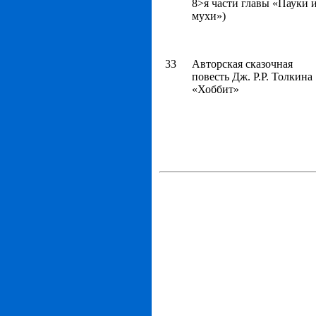
8>я части главы «Пауки 
мухи»)
33
Авторская сказочная
повесть Дж. Р.Р. Толкина
«Хоббит»