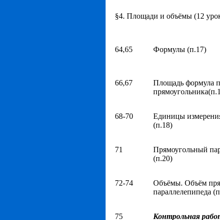
§4. Площади и объёмы (12 уро
64,65
Формулы (п.17)
66,67
Площадь формула 
прямоугольника(п.1
68-70
Единицы измерени
(п.18)
71
Прямоугольный па
(п.20)
72-74
Объёмы. Объём пря
параллелепипеда (п
75
Контрольная рабо