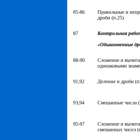
85-86
Правильные и неп
дроби (п.25)
87
Контрольная рабо
«Обыкновенные др
88-90
Сложение и вычита
одинаковыми знаме
91,92
Деление и дроби (п
93,94
Смешанные числа (
95-97
Сложение и вычит
смешанных чисел (п