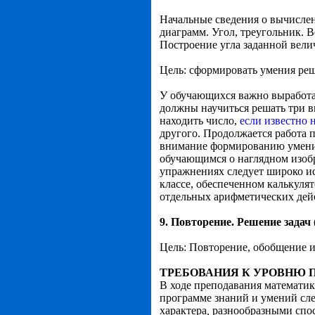
Начальные сведения о вычислен
диаграмм. Угол, треугольник. В
Построение угла заданной вели
Цель: сформировать умения реш
У обучающихся важно выработа
должны научиться решать три в
находить число,
если известно 
другого. Продолжается работа 
внимание формированию умений
обучающимся о наглядном изоб
упражнениях следует широко ис
классе, обеспеченном калькуля
отдельных арифметических дей
9. Повторение. Решение задач
Цель: Повторение, обобщение и
ТРЕБОВАНИЯ К УРОВНЮ 
В ходе преподавания математик
программе знаний и умений сле
характера
,
разнообразными спо