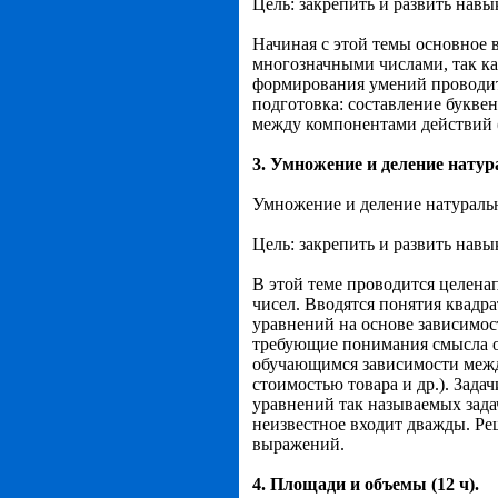
Цель: закрепить и развить нав
Начиная с этой темы основное 
многозначными числами, так как
формирования умений проводить
подготовка: составление букве
между компонентами действий 
3. Умножение и деление натура
Умножение и деление натуральн
Цель: закрепить и развить нав
В этой теме проводится целена
чисел. Вводятся понятия квадр
уравнений на основе зависимос
требующие понимания смысла отно
обучающимся зависимости между
стоимостью товара и др.). Зад
уравнений так называемых зада
неизвестное входит дважды. Р
выражений.
4. Площади и объемы (12 ч).