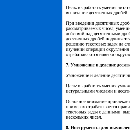
Цель: выработать умения читать
вычитание десятичных дробей.
При введении десятичных дробе
рассматриваемых чисел, умений
действий над десятичными дроб
десятичных дробей подчиняется
решению текстовых задач на с
изучении операции округления 
отрабатываются навыки округле
7.
Умножение и деление десяти
Умножение и деление десятичны
Цель: выработать умения умножа
натуральными числами и десят
Основное внимание привлекает
примерах отрабатывается прави
текстовых задач с данными, в
нескольких чисел.
8.
Инструменты для вычислени