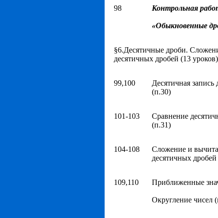
98
Контрольная рабо
«Обыкновенные др
§6.Десятичные дроби. Сложен
десятичных дробей (13 уроков)
99,100
Десятичная запись
(п.30)
101-103
Сравнение десятич
(п.31)
104-108
Сложение и вычит
десятичных дробей 
109,110
Приближенные знач
Округление чисел (