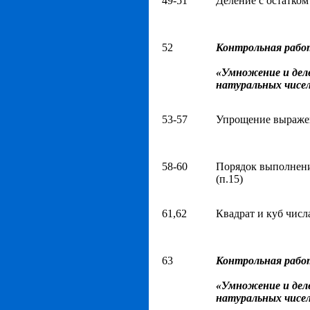
49-51
Деление с остатком 
52
Контрольная рабо
«Умножение и дел
натуральных чисе
53-57
Упрощение выражен
58-60
Порядок выполнени
(п.15)
61,62
Квадрат и куб числа
63
Контрольная рабо
«Умножение и дел
натуральных чисе