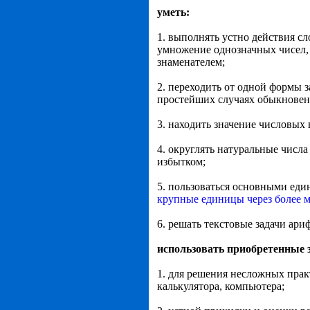
уметь:
1. выполнять устно действия с
умножение однозначных чисел,
знаменателем;
2. переходить от одной формы з
простейших случаях обыкновенн
3. находить значение числовых
4. округлять натуральные числ
избытком;
5. пользоваться основными еди
крупные единицы через более м
6. решать текстовые задачи ари
использовать приобретенные з
1. для решения несложных прак
калькулятора, компьютера;