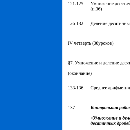
121-125
Умножение десяти
(п.36)
126-132
Деление десятичных
ΙV четверть (38уроков)
§7. Умножение и деление деся
(окончание)
133-136
Среднее арифметиче
137
Контрольная рабо
«
Умножение и дел
десятичных дробе