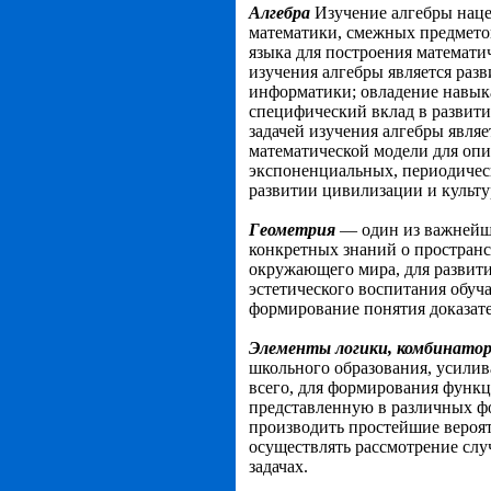
Алгебра
Изучение алгебры наце
математики, смежных предмето
языка для построения математи
изучения алгебры является разв
информатики; овладение навык
специфический вклад в развити
задачей изучения алгебры явл
математической модели для опи
экспоненциальных, периодическ
развитии цивилизации и культу
Геометрия
— один из важнейш
конкретных знаний о пространс
окружающего мира, для развити
эстетического воспитания обуч
формирование понятия доказате
Элементы логики, комбинато
школьного образования, усилив
всего, для формирования функ
представленную в различных ф
производить простейшие вероя
осуществлять рассмотрение слу
задачах.