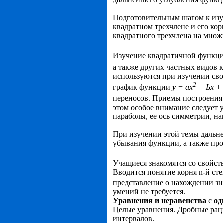
Подготовительным шагом к изу
квадратном трехчлене и его кор
квадратного трехчлена на мно­ж
Изучение квадратичной функци
а также других частных видов
используются при изуче­нии св
2
график функции
у
= ах
+ Ьх +
переносов. Приемы построени
этом особое внимание следует
параболы, ее ось сим­метрии, н
При изучении этой темы дальне
убывания функ­ции, а также пр
Учащиеся знакомятся со свойс
Вводит­ся понятие корня n-й с
представление о нахождении з
умений не требуется.
Уравнения и неравенства
с
од
Целые уравнения. Дробные раци
интервалов.