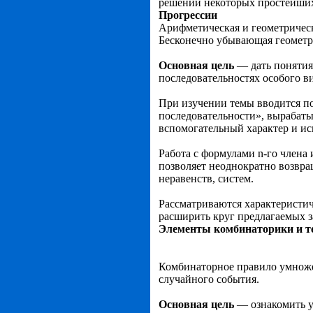
решений некоторых простей­ших
Прогрессии
Арифметическая и геометрическ
Бесконечно убываю­щая геометр
Основная цель
— дать понятия 
последовательностях осо­бого в
При изучении темы вводится по
последовательности», вы­рабат
вспомогательный характер и ис
Работа с формулами n-го члена 
позволяет неодно­кратно возвр
неравенств, систем.
Рассматриваются характеристич
расширить круг предлагаемых з
Элементы комбинаторики и т
Комбинаторное правило умножен
случайного события.
Основная цель
— ознакомить у