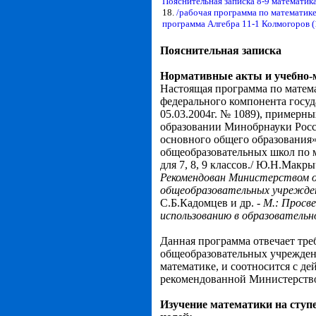
Пояснительная записка 8-9 математик
18.
/рабочая программа по математик
программа Алгебра 11-1 Колмогоров (
Пояснительная записка
Нормативные акты и учебно-
Настоящая программа по матема
федерального компонента госу
05.03.2004г. № 1089), примерн
образовании Минобрнауки Росс
основного общего образования»
общеобразовательных школ по м
для 7, 8, 9 классов./ Ю.Н.Макр
Рекомендован Министерством об
общеобразовательных учрежде
С.Б.Кадомцев и др. -
М.: Просве
использованию в образовательн
Данная программа отвечает тре
общеобразовательных учрежден
математике, и соотносится с д
рекомендованной Министерство
Изучение математики на ступ