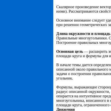
Скалярное произведение вектор
ними). Рас­сматриваются свойст
Основное внимание следует уде
при реше­нии геометрических за
Длина окружности и площадь
Правильные многоугольники. О
Построение правильных многоу
Основная цель
— расширить зн
площади круга и формулы для 
В начале темы дается определе
описанной около правильного 
задачи о построении пра­вильно
угольник.
Формулы, выражающие сторону 
радиус описанной окружности,
опирается на интуитивное пред
многоугольника, вписанного в 
площа­ди круга, ограниченного
Движения