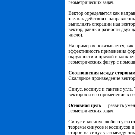
геометрических задач.
Вектор определяется как направ
т. е. как действия с направле
выполнять операции над вектор
вектор, равный разности двух 
число).
На примерах показывается, как
эффективность применения форм
окружности и прямой в конк­ре
геометрических фигур с помощ
Соотношения между сторонами
Скалярное произведение векто
Синус, косинус и тангенс угла.
векторов и его применение в ге
Основная цель
— развить умен
геометрических задач.
Синус и косинус любого угла о
теоремы синусов и косинусов и
сторон на синус угла между ни