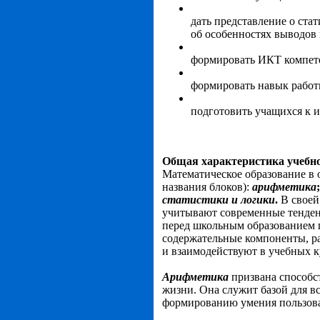
дать представление о ста
об осо­бенностях выводов
формировать ИКТ компете
формировать навык работ
подготовить учащихся к и
Общая характеристика учебно
Математическое образование в
названия блоков):
арифметика
статистики и логики
.
В своей
учитывают современные тенден
перед школьным образованием 
содержательные компоненты, ра
и взаимодействуют в учебных к
Арифметика
призвана способс
жизни. Она служит базой для в
формированию умения пользова