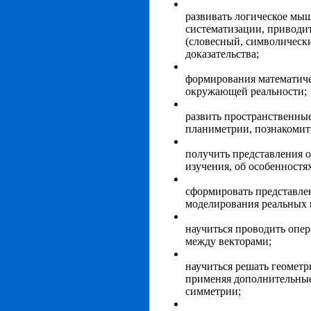
развивать логическое мы
систематизации, приводи
(словесный, символическ
доказательства;
формирования математичес
окружающей реальности;
развить пространственны
планиметрии, позна­комит
получить представления о
изучения, об осо­бенност
сформировать представлен
моделирования реальных 
научиться проводить опер
между векторами;
научиться решать геометр
применяя дополнитель­ные
симметрии;