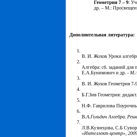
Геометрия 7 – 9
: У
др. – М.: Просвещен
Дополнительная литература:
В. И. Жохов Уроки алгебры
Алгебра: сб. заданий для 
Е.А.Бунимович и др. -
М.:
В. И. Жохов Геометрия 7-9
Б.Г.Зив Геометрия: дидакт
Н.Ф. Гаврилова Поурочные
В
.А.Гольдич Алгебра. Реш
Л.В.Кузнецова, С.Б Сувор
«Интеллект-центр», 2009