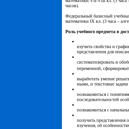
математики VII-VIII кл. (3 часа 
часов).
Федеральный базисный учебный 
математики IX кл. (3 часа – алге
Роль учебного предмета в до
изучить свойства и граф
представления для описан
систематизировать и обоб
переменной, сформировать
выработать умение решат
ными, и текстовые задачи
познакомиться с понятиям
последовательностей осо­б
познакомиться с начальны
получить представления о
изучения, об особенностя