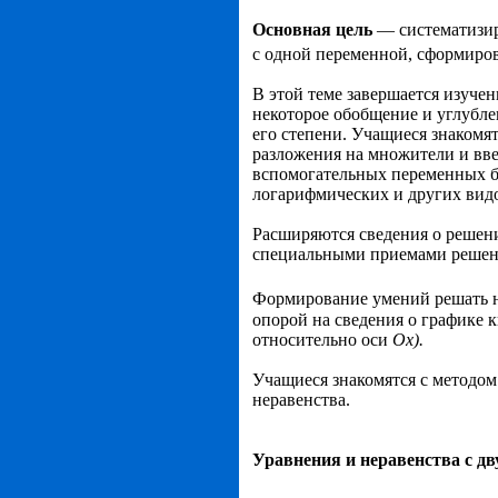
Основная цель
— систематизир
с од­ной переменной, сформиро
В этой теме завершается изуче
некоторое обобще­ние и углубле
его степени. Учащиеся знако­м
разложения на множители и вве
вспомогательных переменных б
логарифмиче­ских и других вид
Расширяются сведения о решен
специальными приемами решени
Формирование умений решать 
опорой на сведения о графике 
относительно оси
Ох).
Учащиеся знакомятся с методом
неравенства.
Уравнения и неравенства с д