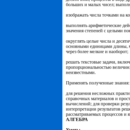
больших и малых чисел; выполн
изображать числа точками на к
выполнять арифметические дейс
значения степеней с целыми по
округлять целые числа и десят
основными единицами длины, ма
через более мелкие и наоборот;
решать текстовые задачи, включ
пропорционально­стью величин;
неизвестными.
Применять полученные знания:
для решения несложных практич
справочных материалов и прост
вычислений; для проверки резу
интерпретации результатов реш
рассматриваемых процессов и я
АЛГЕБРА
Уметь: