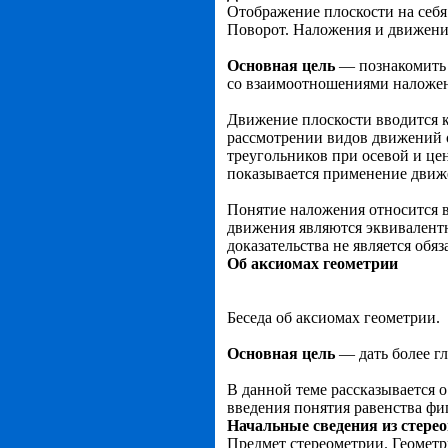
Отображение плоскости на себя
Поворот. На­ложения и движени
Основная цель
— познакомить 
со взаимоотношениями наложе
Движение плоскости вводится к
рассмотре­нии видов движений 
треугольников при осевой и це
показывается применение движ
Понятие наложения относится в
движения являются эквивалентн
доказательства не является обя
Об аксиомах геометрии
Беседа об аксиомах геометрии.
Основная цель
— дать более гл
В данной теме рассказывается 
введения понятия равенства фи
Начальные сведения из стере
Предмет стереометрии. Геометр