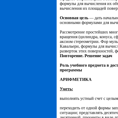
формулы для вычисления их объ
вычисления их площа­дей повер
Основная цель
— дать начально
основ­ными формулами для вычи
Рассмотрение простейших много
вращения (цилиндра, конуса, сф
аксиом стереометрии. Фор мулы
Кавальери, формулы для вычисл
разверток этих поверхностей, 
Повторение. Решение задач
Роль учебного предмета в до
программы
АРИФМЕТИКА
Уметь:
выполнять устный счет с целы
переходить от одной формы зап
ситуации; представлять десяти
десятичной, проценты в виде др