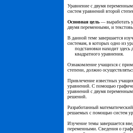
Уравнение с двумя переменными
систем уравнений второй степе
Основная цель
— выработать у
двумя перемен­ными, и текстов
В данной теме завершается изу
системам, в ко­торых одно из у
подстановки находит здесь
квадратного уравнения.
Ознакомление учащихся с приме
степени, должно осуществлятьс
Привлечение известных учащим
уравнений. С помо­щью графиче
уравнений с двумя переменными
решений.
Разработанный математический 
решае­мых с помощью систем у
Изучение темы завершается вве
переменными. Сведения о граф