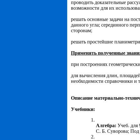
проводить доказательные рассу
возможности для их использова
решать основные задачи на пос
данного угла; серединного перп
сторонам;
решать простейшие планиметрич
Применять полученные знани
при построениях геометрически
для вычисления длин, площаде
необходимости справочники и т
Описание материально-технич
Учебники:
Алгебра:
Учеб. для 
С. Б. Суворова; Под 