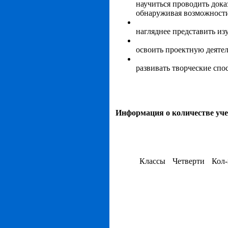
научиться проводить дока
обнаруживая возможности
нагляднее представить из
освоить проектную деятел
развивать творческие спо
Информация о количестве уч
Классы
Четверти
Кол-