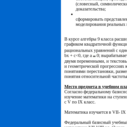
(словесный, символическ
доказательства;
сформировать представле
моделирования реальных 
В курсе алгебры 9 класса расш
графиком квадратич­ной функц
рациональных уравнений с одно
bх + с<0, где а
0; вырабатывае
двумя переменными, и текстовы
и гео­метрической прогрессиях 
понятиями пе­рестановки, разм
понятия относительной частоты
Место предмета в учебном пл
Согласно федеральному базисн
изучение математики на ступени
с V по IX класс.
Математика изучается в VII- IX 
Федеральный базисный учебный 