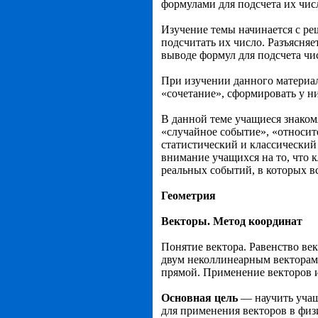
форму­лами для подсчета их чис
Изучение темы начинается с реш
подсчитать их число. Разъясня
выводе формул для подсче­та чи
При изучении данного материал
«сочета­ние», сформировать у ни
В данной теме учащиеся знаком
«случайное собы­тие», «относит
статистический и классический
внимание учащихся на то, что 
реальных собы­тий, в которых 
Геометрия
Векторы. Метод координат
Понятие вектора. Равенство ве
двум неколлинеарным векторам.
прямой. Применение векторов и
Основная цель
— научить учащ
для применения векторов в физ