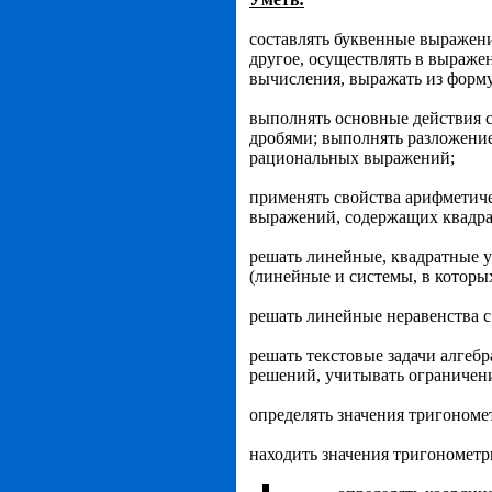
составлять буквенные выражени
другое, осуществлять в выраже
вычисления, выражать из форму
выполнять основные действия с
дробями; выполнять разложени
рациональных выраже­ний;
применять свойства арифметич
выраже­ний, содержащих квадр
решать линейные, квадратные у
(линейные и системы, в которых
решать линейные неравенства с
решать текстовые задачи алгебр
решений, учитывать ограничени
определять значения тригономе
находить значения тригонометр