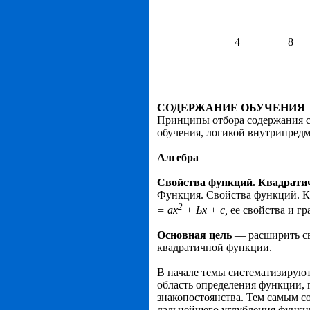
4
8
СОДЕРЖАНИЕ ОБУЧЕНИЯ
Принципы отбора содержания св
обучения, логикой внутрипредм
Алгебра
Свойства функций. Квадрати
Функция. Свойства функций. К
2
= ах
+ Ьх + с,
ее свойства и г
Основная цель
— расширить св
квадратич­ной функции.
В начале темы систематизируют
область опре­деления функции,
знакопостоянства. Тем самым со
дальнейшего углубления функци