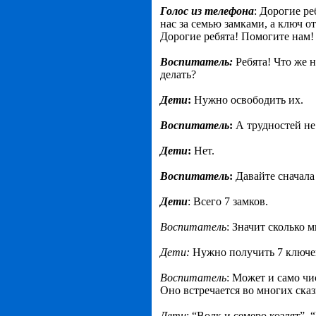
Голос из телефона
: Дорогие р
нас за семью замками, а ключ о
Дорогие ребята! Помогите нам
Воспитатель:
Ребята! Что же 
делать?
Дети
:
Нужно освободить их.
Воспитатель
:
А трудностей не
Дети
:
Нет.
Воспитатель
:
Давайте сначала
Дети
: Всего 7 замков.
Воспитатель
: Значит сколько
Дети:
Нужно получить 7 ключе
Воспитатель
: Может и само чи
Оно встречается во многих сказ
Дети
: “Волк и семеро козлят”,