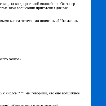
ас закрыл во дворце злой волшебник. Он запер
торые злой волшебник приготовил для вас.
 новыми математическими понятиями? Что же нам
сего замков?
?
ь с числом “7”, мы говорили, что оно волшебное.
тырях”, “Белоснежка и семь гномов”.