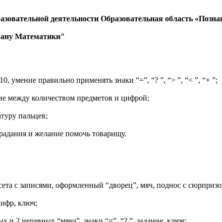
разовательной деятельности Образовательная область «Позна
трану Математики"
0, умение правильно применять знаки “=”, “? ”, “> ”, “< ”, “+ ”;
ие между количеством предметов и цифрой;
туру пальцев;
радания и желание помочь товарищу.
сета с записями, оформленный “дворец”, мяч, поднос с сюрприз
цифр, ключ;
х и 2 неравных “мяча”, знаки “=”, “? ”, задание, ключ;