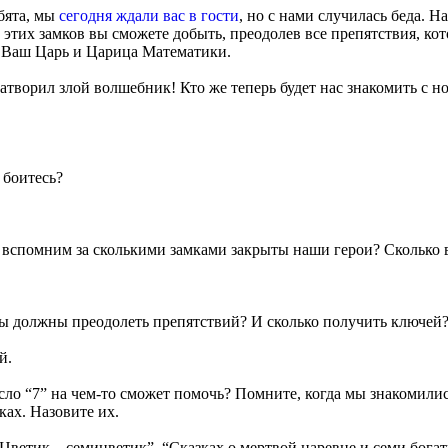
ебята, мы
сегодня ждали вас в гости
, но с нами случилась беда. Н
т этих замков вы сможете добыть, преодолев все препятствия, ко
! Ваш Царь и Царица Математики.
натворил злой волшебник! Кто же теперь будет нас знакомить с
 боитесь?
 вспомним за сколькими замками закрыты наши герои? Сколько в
 мы должны преодолеть препятствий? И сколько получить ключей
й.
сло “7” на чем-то сможет помочь? Помните, когда мы знакомилис
ках. Назовите их.
 “Цветик – семицветик”, “Сказках о мертвой царевне и семи бога