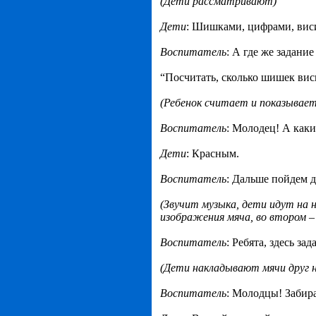
(Дети рассматривают)
Дети
: Шишками, цифрами, вис
Воспитатель
: А где же задани
“Посчитать, сколько шишек вис
(Ребенок считает и показывает
Воспитатель
: Молодец! А как
Дети
: Красным.
Воспитатель
: Дальше пойдем д
(Звучит музыка, дети идут на н
изображения мяча, во втором –
Воспитатель
: Ребята, здесь з
(Дети накладывают мячи друг 
Воспитатель
: Молодцы! Забира