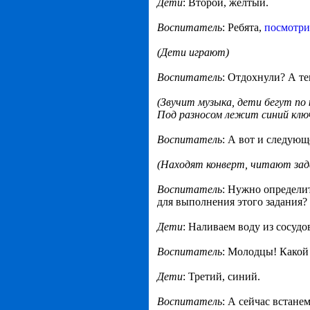
Дети
: Второй, желтый.
Воспитатель
: Ребята,
посмотри
(Дети играют)
Воспитатель
: Отдохнули? А те
(Звучит музыка, дети бегут по 
Под разносом лежит синий ключ
Воспитатель
: А вот и следующ
(Находят конверт, читают зад
Воспитатель
: Нужно определит
для выполнения этого задания?
Дети
: Наливаем воду из сосудо
Воспитатель
: Молодцы! Какой 
Дети
: Третий, синий.
Воспитатель
: А сейчас встане