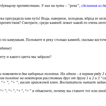
ледующему препятствию. У них на пути – “река”,
сделанная из дв
ека преградила нам путь! Вода, наверное, холодная, вброд ее не
 препятствия? Смотрите, среди камней лежит какой-то очень ин
 по камушкам. Положите в реку столько камней, сколько косточ
адание)
чету и какого цвета мы забрали?
и появляется два наборных полотна. На одном – в первом ряду 
ром полотне на некотором расстоянии друг от друга 1 и 2 и 3 “
и “+ ”, “= ”, висит оранжевей ключ. Воспитатель читает задани
 “> ”, “< ”, “+ ”, “= ” и объясните, почему вы ставите тот или ино