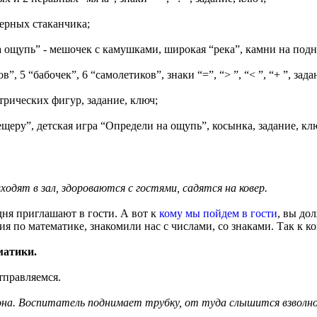
 мерных стаканчика;
а ощупь” - мешочек с камушками, широкая “река”, камни на подн
”, 5 “бабочек”, 6 “самолетиков”, знаки “=”, “> ”, “< ”, “+ ”, зад
трических фигур, задание, ключ;
пещеру”, детская игра “Определи на ощупь”, косынка, задание, кл
одят в зал, здороваются с гостями, садятся на ковер.
дня приглашают в гости. А вот к
кому мы пойдем в гости
, вы до
ия по математике, знакомили нас с числами, со знаками. Так к к
матики.
правляемся.
она. Воспитатель поднимает трубку, от туда слышится взволно