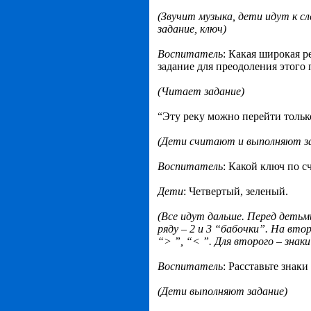
(Звучит музыка, дети идут к с
задание, ключ)
Воспитатель
: Какая широкая р
задание для преодоления этого
(Читает задание)
“Эту реку можно перейти только
(Дети считают и выполняют з
Воспитатель
: Какой ключ по с
Дети
: Четвертый, зеленый.
(Все идут дальше. Перед детьм
ряду – 2 и 3 “бабочки”. На вто
“> ”, “< ”. Для второго – знак
Воспитатель
: Расставьте знаки
(Дети выполняют задание)