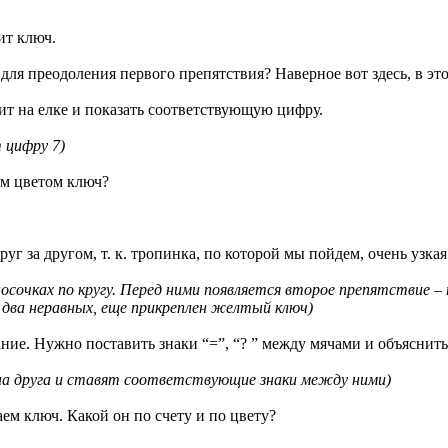
ит ключ.
е для преодоления первого препятствия? Наверное вот здесь, в э
ит на елке и показать соответствующую цифру.
 цифру 7)
им цветом ключ?
руг за другом, т. к. тропинка, по которой мы пойдем, очень узка
осочках по кругу. Перед ними появляется второе препятствие – 
 два неравных, еще прикреплен желтый ключ)
адание. Нужно поставить знаки “=”, “? ” между мячами и объяснит
на друга и ставят соответствующие знаки между ними)
ем ключ. Какой он по счету и по цвету?