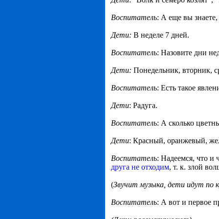
Воспитатель
: А еще вы знаете, 
Дети:
В неделе 7 дней.
Воспитатель
: Назовите дни не
Дети:
Понедельник, вторник, сре
Воспитатель
: Есть такое явле
Дети
: Радуга.
Воспитатель
: А сколько цветн
Дети
: Красный, оранжевый, же
Воспитатель
: Надеемся, что 
друга не отходим
, т. к. злой в
(
Звучит музыка, дети идут по к
Воспитатель
: А вот и первое 