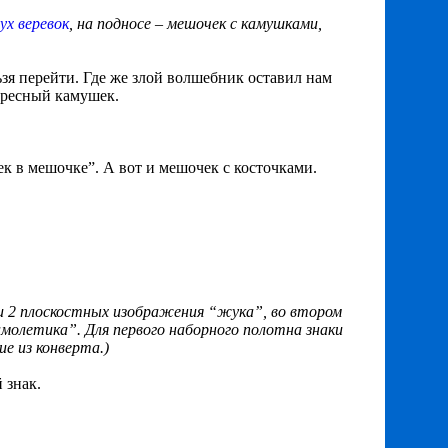
ух веревок
, на подносе – мешочек с камушками,
льзя перейти. Где же злой волшебник оставил нам
тересный камушек.
ек в мешочке”. А вот и мешочек с косточками.
3 и 2 плоскостных изображения “жука”, во втором
самолетика”. Для первого наборного полотна знаки
е из конверта.)
й знак.