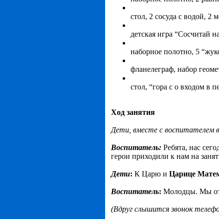
стол, 2 сосуда с водой, 2
детская игра “Сосчитай н
наборное полотно, 5 “жуков
фланелеграф, набор геоме
стол, “гора с о входом в 
Ход занятия
Дети, вместе с воспитателем вх
Воспитатель:
Ребята, нас сего
герои приходили к нам на занят
Дети
:
К Царю и
Царице Мате
Воспитатель
:
Молодцы. Мы от
(Вдруг слышится звонок телеф