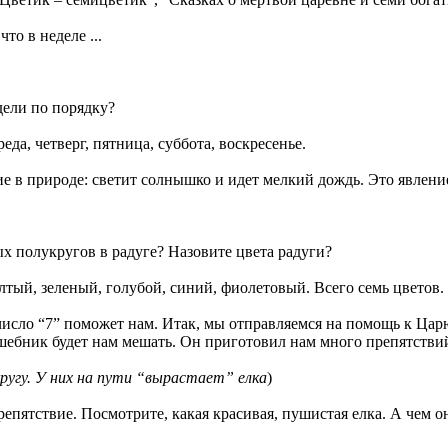
что в неделе ...
дели по порядку?
да, четверг, пятница, суббота, воскресенье.
ние в природе: светит солнышко и идет мелкий дождь. Это явление 
ых полукругов в радуге? Назовите цвета радуги?
лтый, зеленый, голубой, синий, фиолетовый. Всего семь цветов.
и число “7” поможет нам. Итак, мы отправляемся на помощь к Ц
олшебник будет нам мешать. Он приготовил нам много препятстви
ругу. У них на пути “вырастает” елка
)
препятствие. Посмотрите, какая красивая, пушистая елка. А чем 