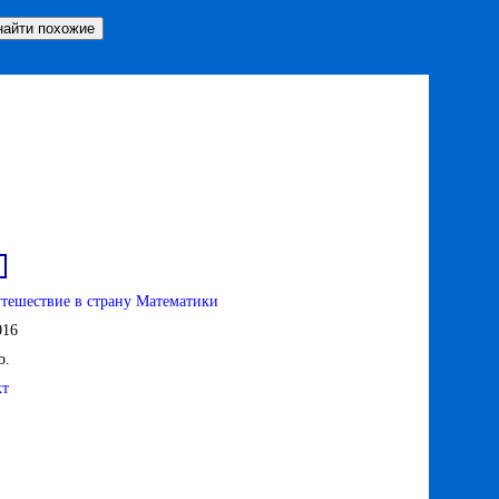
тешествие в страну Математики
016
b.
кт