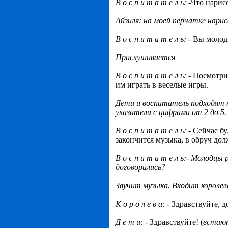
В о с п и т а т е л ь: -
Что нарис
Айзиля: на моей перчатке нарис
В о с п и т а т е л ь:
- Вы молод
Прислушивается
В о с п и т а т е л ь:
- Посмотри
им играть в веселые игры.
Дети и воспитатель подходят 
указатели с цифрами от 2 до 5.
В о с п и т а т е л ь:
- Сейчас бу
закончится музыка, в обруч дол
В о с п и т а т е л ь:- Молодцы
договорились?
Звучит музыка. Входит короле
К о р о л е в а:
- Здравствуйте, д
Д е т и:
- Здравствуйте! (
встают