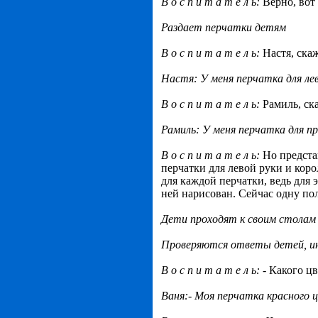
В о с п и т а т е л ь:
Верно, вот
Раздает перчатки детям
В о с п и т а т е л ь:
Настя, ска
Настя: У меня перчатка для лев
В о с п и т а т е л ь:
Рамиль, ск
Рамиль: У меня перчатка для пр
В о с п и т а т е л ь:
Но предста
перчатки для левой руки и кор
для каждой перчатки, ведь для 
ней нарисован. Сейчас одну пол
Дети проходят к своим столам
Проверяются ответы детей, ин
В о с п и т а т е л ь:
- Какого ц
Ваня:- Моя перчатка красного 