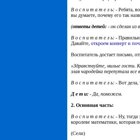
В о с п и т а т е л ь:
- Ребята, в
вы думаете, почему его так наз
(
ответы детей:
- он сделан из
В о с п и т а т е л ь:
- Правильн
Давайте,
откроем конверт и по
Воспитатель достает письмо, от
«Здравствуйте, милые гости. К
злая чародейка перепутала все
В о с п и т а т е л ь:
- Вот дела,
Д е т и:
- Да, поможем.
2. Основная часть:
В о с п и т а т е л ь:
- Ну, тогда
королеве математики, которая п
(Сели)