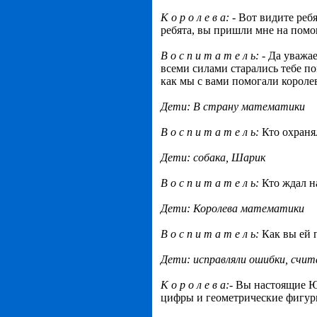
К о р о л е в а:
- Вот видите ребя
ребята, вы пришли мне на помощ
В о с п и т а т е л ь: -
Да уважае
всеми силами старались тебе п
как мы с вами помогали короле
Дети: В страну математики
В о с п и т а т е л ь:
Кто охраня
Дети: собака, Шарик
В о с п и т а т е л ь:
Кто ждал н
Дети: Королева математики
В о с п и т а т е л ь:
Как вы ей 
Дети: исправляли ошибки, счита
К о р о л е в а:-
Вы настоящие Юн
цифры и геометрические фигуры