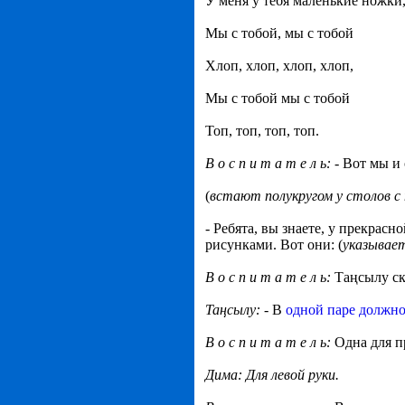
У меня у тебя маленькие ножки
Мы с тобой, мы с тобой
Хлоп, хлоп, хлоп, хлоп,
Мы с тобой мы с тобой
Топ, топ, топ, топ.
В о с п и т а т е л ь:
- Вот мы и
(
встают полукругом у столов с
-
Ребята, вы знаете, у прекрас
рисунками. Вот они: (
указывае
В о с п и т а т е л ь:
Таңсылу ск
Та
ң
сылу: -
В
одной паре должно
В о с п и т а т е л ь:
Одна для п
Дима: Для левой руки.