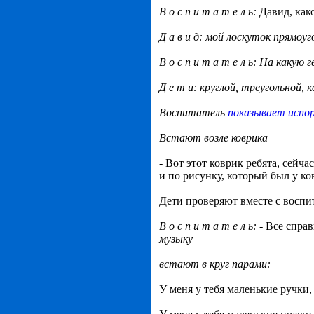
В о с п и т а т е л ь:
Давид, как
Д а в и д: мой лоскуток прямоу
В о с п и т а т е л ь: На каку
Д е т и: круглой, треугольной, 
Воспитатель
показывает испо
Встают возле коврика
- Вот этот коврик ребята, сейч
и по рисунку, который был у ко
Дети проверяют вместе с воспит
В о с п и т а т е л ь:
- Все справ
музыку
встают в круг парами:
У меня у тебя маленькие ручки,