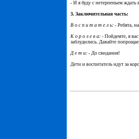
-
И я буду с нетерпеньем ждать 
3. Заключительная часть:
В о с п и т а т е л ь:
- Ребята, н
К о р о л е в а:
- Пойдемте, я ва
заблудились. Давайте попрощае
Д е т и:
- До свидания!
Дети и воспитатель идут за кор