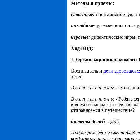
Методы и приемы:
словесные:
напоминание, указа
наглядные:
рассматривание стр
игровые:
дидактические игры, 
Ход НОД:
1. Организационный момент:
Воспитатель и
дети здороваютс
детей:
В о с п и т а т е л ь:
- Это наши
В о с п и т а т е л ь:
- Ребята се
в воем большом королевстве да
отправляемся в путешествие?
(
ответы детей
: - Да!)
Под негромкую музыку подходя
воздушного шара, охраняющая 