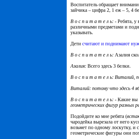
Воспитатель обращает внимание 
зайчика – цифра 2, 1 еж – 5, 4 б
В о с п и т а т е л ь:
- Ребята, 
различными предметами и подни
указывать.
Дети
считают и поднимают ну
В о с п и т а т е л ь:
Азалия ско
Азалия:
Всего здесь 3 белки.
В о с п и т а т е л ь: Виталий,
Виталий: потому что здесь 4 я
В о с п и т а т е л ь:
- Какие вы 
геометрических фигур разных р
Подойдите ко мне ребята (
встаю
чародейка вырезала от него кус
возьмет по одному лоскутку, и 
геометрические фигуры они по