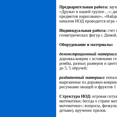
Предварительная работа:
зауч
«Дружат в нашей группе…»; дид
предметов нарисовано», «Найд
началом НОД проводится игра «
Индивидуальная работа:
счет 
геометрических фигур с Димой
Оборудование и материалы:
демонстрационный материал
дорожка-коврик с вставными ге
ромбы, разных размеров и цвет
до 5, 5 обручей;
раздаточный материал:
пеналы
вырезанные из дорожки-коврика
рисунками овощей и фруктов 1 
Структура НОД:
игровая ситуа
математики; беседа о стране м
математики»; вопросы, физкульт
детьми), вручение призов.