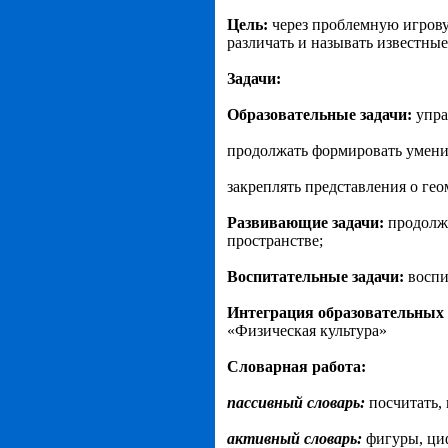
Цель:
через проблемную игров
различать и называть известны
Задачи:
Образовательные задачи:
упра
продолжать формировать умение
закреплять представления о гео
Развивающие задачи:
продолжа
пространстве;
Воспитательные задачи:
воспи
Интеграция образовательных 
«Физическая культура»
Словарная работа:
пассивный словарь:
посчитать, 
активный словарь:
фигуры, циф