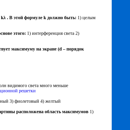
 = kλ . В этой формуле k должно быть:
1) целым
снове этого:
1) интерференция света 2)
вует максимуму на экране (d – порядок
волн видимого света много меньше
акционной решетки
асный 3) фиолетовый 4) желтый
картины расположена область максимумов
1)