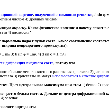
акционной картине
,
полученной с помощью решетки
, d sin φ
четным числом 4) дробным числом
дужную окраску. Какое физическое явление и почему лежит в о
вета 4) дисперсия?
нормально падает пучок света. Какое соотношение соответст
 – ширина непрозрачного промежутка):
 = ± mλ 3) b sin φ = ±mλ 4) d sin φ = ± mλ?
тся дифракция видимого света
, потому что
много больше межплоскостного расстояния кристалла 2) длины 
исталла 3) кристаллы не могут
использоваться в качестве дифр
етом. Цвет центрального максимума при этом
1) белый 2) кр
свещается белым светом. Дальше от центра дифракционной 
 4) зеленая
зволяет определить: