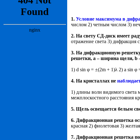
1.
Условие максимума в дифр
числом 2) четным числом 3) не
2. На свету СД-диск имеет ра
отражение света 3) дифракция с
3. На дифракционную решетку 
решетки, а – ширина щели, b
1) d sin φ = ±(2m + 1)λ 2) a sin φ
4. На кристаллах не
наблюдае
1) длины волн видимого света 
межплоскостного расстояния кр
5. Щель освещается белым св
6. Дифракционная решетка о
красная 2) фиолетовая 3) желтая
7. Дифракционная решетка по