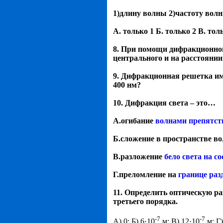
1)длину волны 2)частоту вол
А. только 1 Б. только 2 В. толь
8. При помощи дифракционной
центрального и на расстоянии
9. Дифракционная решетка им
400 нм?
10. Дифракция света – это…
А.огибание
волнами препятст
Б.сложение в пространстве в
В.разложение
бело света на с
Г.преломление на
границе раз
11. Определить оптическую р
третьего порядка.
-7
-7
А) 0; Б) 6·10
м; В) 12·10
м; Г)