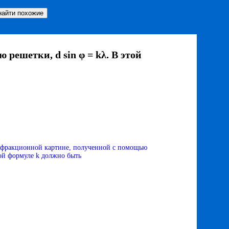
решетки, d sin φ = kλ. В этой
ифракционной картине, полученной с помощью
этой формуле k должно быть