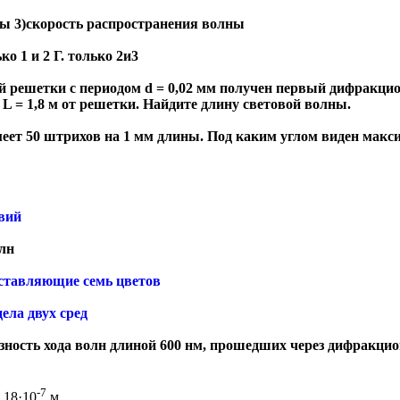
ны 3)скорость распространения волны
ко 1 и 2 Г. только 2и3
 решетки с периодом d = 0,02 мм получен первый дифракцио
 L = 1,8 м от решетки. Найдите длину световой волны.
еет 50 штрихов на 1 мм длины. Под каким углом виден макс
вий
олн
оставляющие семь цветов
дела двух сред
азность хода волн длиной 600 нм, прошедших через дифракц
-7
 18·10
м.