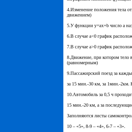
4.Изменение положения тела о
движением)
5.У функции y=ax+b число a н
6.В случае а<0 график располож
7.В случае а>0 график располож
8.Движение, при котором тело
(равномерным)
9.Пассажирский поезд за каждые
за 15 мин.-30 км, за 1мин.-2км
10.Автомобиль за 0,5 ч проходи
15 мин.-20 км, а за последующи
Заполняются листы самоконтрол
10 – «5», 8-9 – «4», 6-7 – «3».