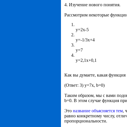
4. Изучение нового понятия.
Рассмотрим некоторые функции
у=2х-5
у=-1/3х+4
у=7
у=2,1х+0,1
Как вы думаете, какая функция
(Ответ: 3) у=7х, b=0)
Таким образом, мы с вами под
b=0. В этом случае функция пр
Это
название объясняется тем
,
равно конкретному числу, отлич
пропорциональности.