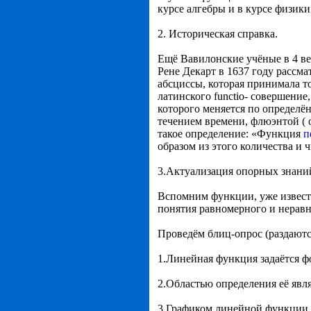
курсе алгебры и в курсе физики
2. Историческая справка.
Ещё Вавилонские учёные в 4 век
Рене Декарт в 1637 году рассм
абсциссы, которая принимала т
латинского functio- совершение
которого меняется по определё
течением времени, флюэнтой ( о
такое определение: «Функция
п
образом из этого количества и 
3.Актуализация опорных знани
Вспомним функции, уже извест
понятия равномерного и нерав
Проведём блиц-опрос (раздаютс
1.Линейная функция задаётся 
2.Областью определения её явл
3.Графиком линейной функции 