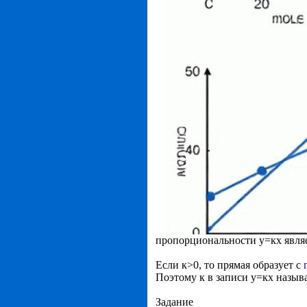
пропорциональности у=кх являе
Если к>0, то прямая образует с
Поэтому к в записи у=кх назы
Задание