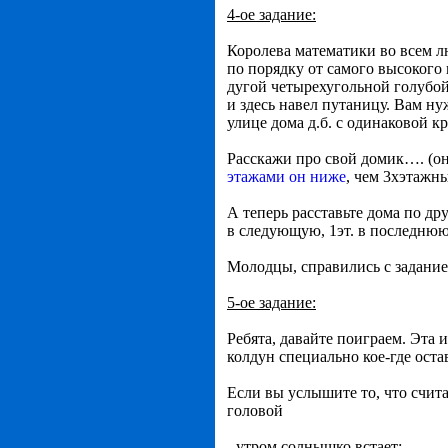
4-ое задание:
Королева математики во всем л
по порядку от самого высокого
дугой четырехугольной голубой
и здесь навел путаницу. Вам ну
улице дома д.б. с одинаковой к
Расскажи про свой домик…. (о
этажами он ниже
, чем 3хэтажн
А теперь расставьте дома по друг
в следующую, 1эт. в последню
Молодцы, справились с задание
5-ое задание:
Ребята, давайте поиграем. Эта
колдун специально кое-где оста
Если вы услышите то, что счита
головой
- утром солнышко встает;