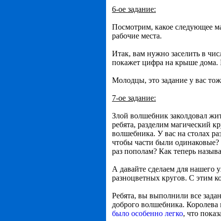
6-ое задание:
Посмотрим, какое следующее ма
рабочие места.
Итак, вам нужно заселить в чи
покажет цифра на крыше дома.
Молодцы, это задание у вас тож
7-ое задание:
Злой волшебник заколдовал жит
ребята, разделим магический кр
волшебника. У вас на столах ра
чтобы части были одинаковые? 
раз пополам? Как теперь называ
А давайте сделаем для нашего 
разноцветных кругов. С этим к
Ребята, вы выполнили все задан
доброго волшебника. Королева в
было особенно легко
, что пока