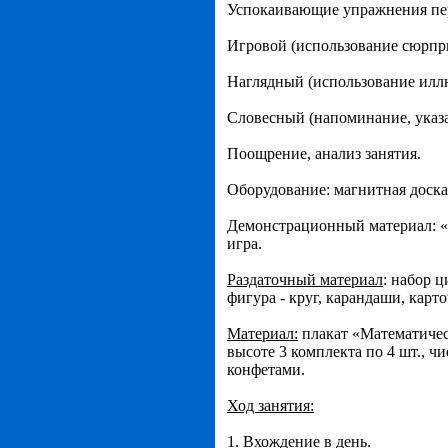
Успокаивающие упражнения пер
Игровой (использование сюрпр
Наглядный (использование илл
Словесный (напоминание, указа
Поощрение, анализ занятия.
Оборудование: магнитная доска
Демонстрационный материал: «п
игра.
Раздаточный материал
: набор 
фигура - круг, карандаши, кар
Материал:
плакат «Математичес
высоте 3 комплекта по 4 шт., ч
конфетами.
Ход занятия:
1. Вхождение в день.