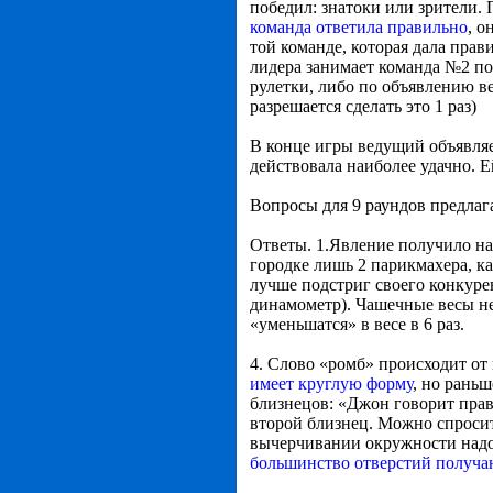
победил: знатоки или зрители. 
команда ответила правильно
, о
той команде, которая дала прав
лидера занимает команда №2 по 
рулетки, либо по объявлению в
разрешается сделать это 1 раз)
В конце игры ведущий объявля
действовала наиболее удачно. Е
Вопросы для 9 раундов предлаг
Ответы. 1.Явление получило н
городке лишь 2 парикмахера, к
лучше подстриг своего конкурен
динамометр). Чашечные весы не 
«уменьшатся» в весе в 6 раз.
4. Слово «ромб» происходит от
имеет круглую форму
, но рань
близнецов: «Джон говорит правд
второй близнец. Можно спросит
вычерчивании окружности надо з
большинство отверстий получа