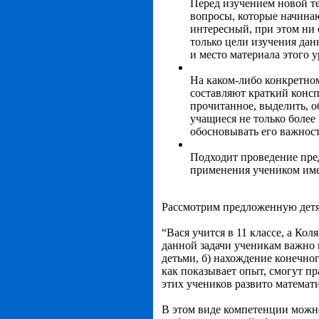
Перед изучением новой те
вопросы, которые начинают
интересный, при этом ни 
только цели изучения дан
и место материала этого у
На каком-либо конкретно
составляют краткий консп
прочитанное, выделить, о
учащиеся не только более
обосновывать его важность
Подходит проведение пре
применения учеником имен
Рассмотрим предложенную детя
“Вася учится в 11 классе, а Кол
данной задачи ученикам важно 
детьми, б) нахождение конечног
как показывает опыт, смогут п
этих учеников развито математ
В этом виде компетенции можн