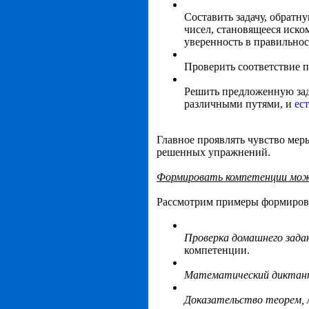
Составить задачу, обратн
чисел, становящееся иско
уверенность в правильнос
Проверить соответствие п
Решить предложенную зад
различными путями, и
ес
Главное проявлять чувство мер
решенных упражнений.
Формировать компетенции можн
Рассмотрим примеры формирова
Проверка домашнего зада
компетенции.
Математический дикта
Доказательство теорем, 