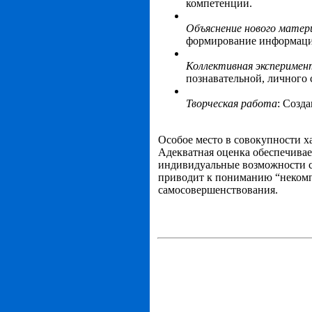
компетенции.
Объяснение нового матер
формирование информаци
Коллективная эксперимен
познавательной, личного
Творческая работа
: Созд
Особое место в совокупности х
Адекватная оценка обеспечивае
индивидуальные возможности с 
приводит к пониманию “некомп
самосовершенствования.