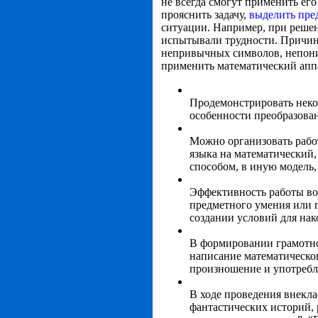
не всегда смогут применить ег
прояснить задачу,
выделить пр
ситуации. Например, при решен
испытывали трудности. Причин
непривычных символов, непоним
применить математический аппа
Продемонстрировать неко
особенности преобразова
Можно организовать работ
языка на математический,
способом, в иную модель, 
Эффективность работы во
предметного умения или п
создании условий для нак
В формировании грамотной
написание математическо
произношение и употребл
В ходе проведения внекл
фантастических историй, 