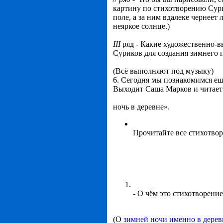
картину по стихотворению Сури
поле, а за ним вдалеке чернеет
неяркое солнце.)
III
ряд
-
Какие художественно-вы
Суриков для создания зимнего 
(Всё выполняют под музыку)
6. Сегодня мы познакомимся ещ
Выходит Саша Марков и читает
ночь в деревне».
Прочитайте все стихотворе
- О чём это стихотворение
(О
зимней ночи именно в дерев