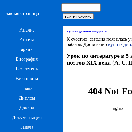
Главная страница
Анализ
купить диплом медбрата
К счастью, сегодня появилась у
Анкета
работы. Достаточно
купить дип
архив
Урок по литературе в 5
Биография
поэтов XIX века (А. С.
Бюллетень
Викторина
Глава
Диплом
Доклад
Документация
Задача