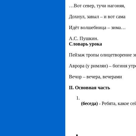
…Вот север, тучи нагоняя,
Дохнул, завыл – и вот сама
Идёт волшебница – зима…
А.С. Пушкин.
Словарь урока
Пейзаж тропы олицетворение э
Аврора (у римлян) – богиня утр
Вечор – вечера, вечерами
II. Основная часть
(беседа)
- Ребята, какое 