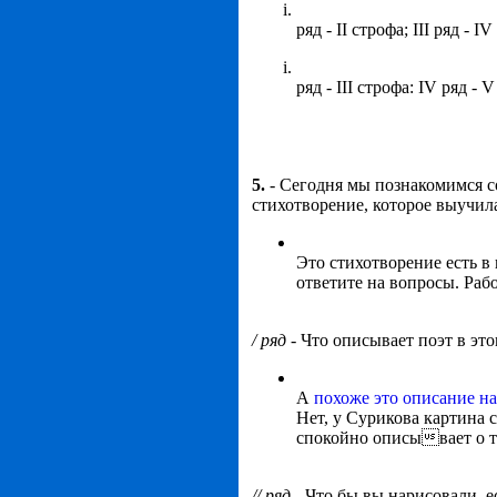
ряд - II строфа; III ряд - I
ряд - III строфа: IV ряд - 
5.
- Сегодня мы познакомимся с
стихотворение, которое выучила
Это стихотворение есть в 
ответите на вопросы. Раб
/ ряд -
Что описывает поэт в эт
А
похоже это описание на
Нет, у Сурикова картина с
спокойно описывает о т
// ряд
- Что бы вы нарисовали, 