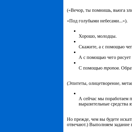
(«Вечор, ты помнишь, вьюга зли
«Под голубыми небесами...»).
Хорошо, молодцы.
Скажите, а с помощью чег
А с помощью чего рисует
С помощью
тропов.
Обра
(Эпитеты, олицетворение, мета
А сейчас мы поработаем п
выразительные средства я
Но прежде, чем вы будете искат
отвечают.) Выполняем задание п