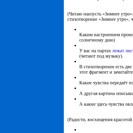
(Читаю наизусть «Зимнее утро»,
стихотворение «Зимнее утро», чу
Каким настроением прони
солнечному дню)
У вас на партах
лежат лис
(читают под музыку).
В стихотворении есть две
этот фрагмент и зачитайте
Какие чувства передаёт поэ
А другая картина описыва
А какие здесь чувства ов
(Радости, восхищения красотой 