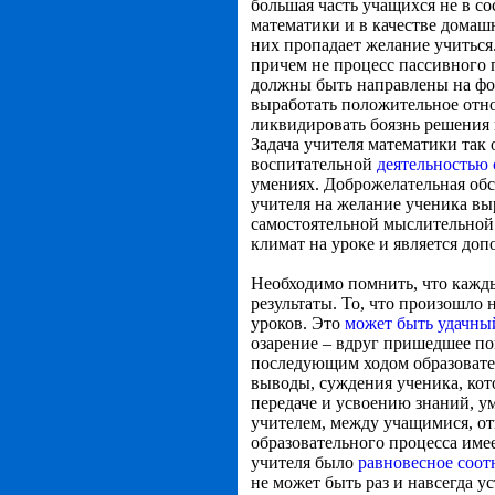
большая часть учащихся не в с
математики и в качестве домаш
них пропадает желание учиться
причем не процесс пассивного 
должны быть направлены на фо
выработать положительное отно
ликвидировать боязнь решения 
Задача учителя математики так
воспитательной
деятельностью 
умениях. Доброжелательная обс
учителя на желание ученика вы
самостоятельной мыслительной 
климат на уроке и является до
Необходимо помнить, что кажд
результаты. То, что произошло 
уроков. Это
может быть удачны
озарение – вдруг пришедшее по
последующим ходом образовате
выводы, суждения ученика, кото
передаче и усвоению знаний, 
учителем, между учащимися, отн
образовательного процесса име
учителя было
равновесное соот
не может быть раз и навсегда 