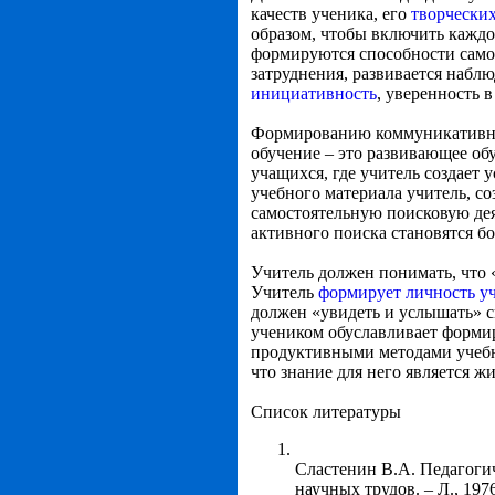
качеств ученика, его
творчески
образом, чтобы включить каждо
формируются способности самок
затруднения, развивается наблю
инициативность
, уверенность в
Формированию коммуникативно
обучение – это развивающее обу
учащихся, где учитель создает
учебного материала учитель, с
самостоятельную поисковую дея
активного поиска становятся б
Учитель должен понимать, что «
Учитель
формирует личность уч
должен «увидеть и услышать» с
учеником обуславливает формир
продуктивными методами учебно
что знание для него является ж
Список литературы
Сластенин В.А. Педагоги
научных трудов. – Л., 197