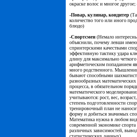
окраске волос и многое другое
-Повар, кулинар, кондитер
(Та
количество того или иного прод
блюдо)
-Спортсмен
(Немало интересны
объяснили, почему левши имеют
спринтерскими качествами спор
эффективную тактику удара клю
длину для максимально четког
арифметическим попаданием явл
много родственного. Мышлени
бывают способными шахматиста
разнообразных математических
процесса, в обязательном поря
математического моделирования 
учитываются: рост, вес, возрас
степень подготовленности спо
тренировочный план не наноси
форму и добиться значимых спор
Математика нужна в любом виде
современной экономике спорта 
различных зависимостей, вывод
статистических данных)