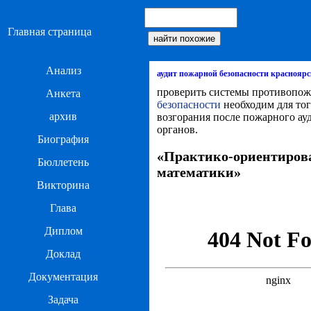
Главная страница
Анализ
аудит пожарной безопасности красноярс
проверить системы противопожа
Анкета
безопасности
необходим для тог
архив
возгорания после пожарного ауд
органов.
Биография
«Практико-ориентирова
Бюллетень
математики»
Викторина
Глава
Диплом
Доклад
Документация
Задача