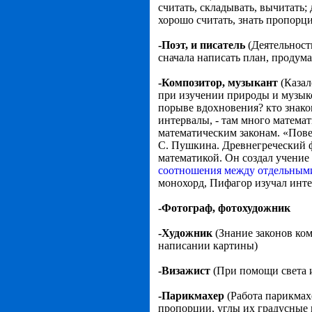
считать, складывать, вычитать;
хорошо считать, знать пропорц
-Поэт, и писатель
(Деятельност
сначала написать план, продума
-Композитор, музыкант
(Казал
при изучении природы и музыко
порыве вдохновения? кто знаком
интервалы, - там много матем
математическим законам. «Пове
С. Пушкина. Древнегреческий 
математикой. Он создал учение
соотношения между отдельным
монохорд, Пифагор изучал инт
-Фотограф, фотохудожник
-Художник
(Знание законов ко
написании картины)
-Визажист
(При помощи света 
-Парикмахер
(Работа парикмах
пропорции, углы их градусные 