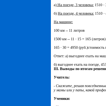
а
) На поезде, 3 человека:
1510 · 
б)
На поезде, 4 человека:
1510 · 
На машине:
100 км -- 11 литров
1500 км -- 11 · 15 = 165 (литров
165 · 30 = 4950 (руб.)стоимост
Ответ: а) выгоднее ехать на ма
б) выгоднее ехать на поезде, 45
III. Выводы по итогам решени
Учитель:
- Скажите, решая повседневные
у мамы или у папы, какой проф
Ученики: