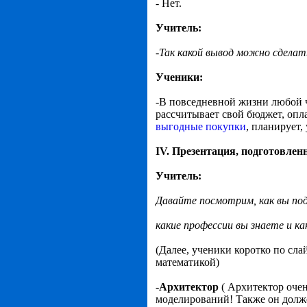
- Нет.
Учитель:
-Так какой вывод можно сделат
Ученики:
-В повседневной жизни любой ч
рассчитывает свой бюджет, опла
выгодные покупки
, планирует, 
IV. Презентация, подготовлен
Учитель:
Давайте посмотрим, как вы под
какие профессии вы знаете и ка
(Далее, ученики коротко по сл
математикой)
-Архитектор
( Архитектор очен
моделирований! Также он долже