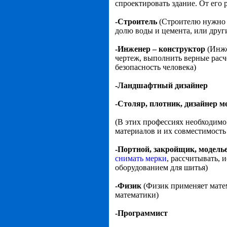
спроектировать здание. От его 
-Строитель
(Строителю нужно з
долю воды и цемента, или други
-Инженер – конструктор
(Инже
чертеж, выполнить верные расче
безопасность человека)
-Ландшафтный дизайнер
-Столяр, плотник, дизайнер м
(В этих профессиях необходимо 
материалов и их совместимость
-Портной, закройщик, модель
снимать мерки
, рассчитывать, 
оборудованием для шитья)
-Физик
(Физик применяет матем
математики)
-Программист