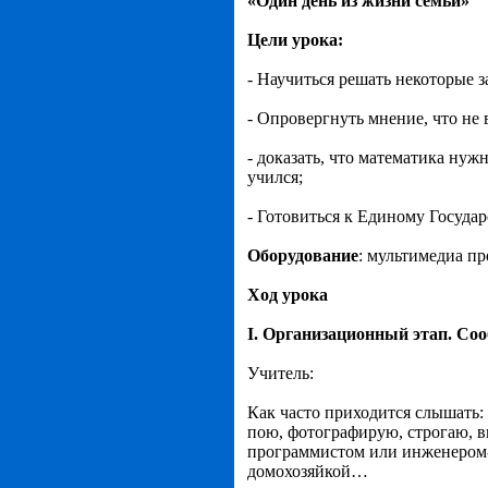
«Один день из жизни семьи»
Цели урока:
- Научиться решать некоторые 
- Опровергнуть мнение, что не 
- доказать, что математика нуж
учился;
- Готовиться к Единому Госуда
Оборудование
: мультимедиа пр
Ход урока
I. Организационный этап. Соо
Учитель:
Как часто приходится слышать:
пою, фотографирую, строгаю, вы
программистом или инженером-ко
домохозяйкой…