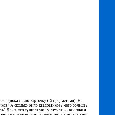
иков (показываю карточку с 5 предметами). На
ков? А сколько было квадратиков? Чего больше?
сать? Для этого существуют математические знаки
оторый назовем «крокодильчиком» - он раскрывает