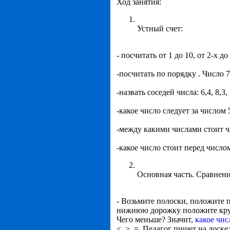
Ход занятия:
Устный счет:
- посчитать от 1 до 10, от 2-х до 
-посчитать по порядку . Число 7
-назвать соседей числа: 6,4, 8,3, 
-какое число следует за числом 
-между какими числами стоит чи
-какое число стоит перед числом 
Основная часть. Сравнени
- Возьмите полоски, положите 
нижнюю дорожку положите круж
Чего меньше? Значит,
какое чис
<, >, =. Педагог пишет на доск