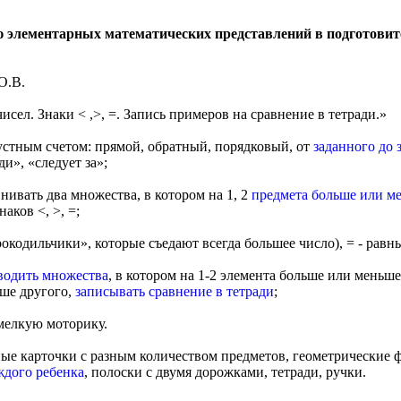
ю элементарных математических представлений в подготови
О.В.
исел. Знаки < ,>, =. Запись примеров на сравнение в тетради.»
 устным счетом: прямой, обратный, порядковый, от
заданного до 
и», «следует за»;
нивать два множества, в котором на 1, 2
предмета больше или м
аков <, >, =;
крокодильчики», которые съедают всегда большее число), = - равн
водить множества
, в котором на 1-2 элемента больше или меньше
ьше другого,
записывать сравнение в тетради
;
 мелкую моторику.
е карточки с разным количеством предметов, геометрические ф
ждого ребенка
, полоски с двумя дорожками, тетради, ручки.