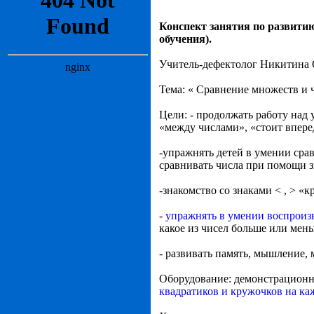
Конспект занятия по развити
обучения).
Учитель-дефектолог Никитина 
Тема: « Сравнение множеств и ч
Цели: - продолжать работу над
«между числами», «стоит вперед
-упражнять детей в умении срав
сравнивать числа при помощи зн
-знакомство со знаками < , > «
-
упражнять в умении воспроиз
какое из чисел больше или мен
- развивать память, мышление,
Оборудование: демонстрационны
квадратиков и кружочков на ка