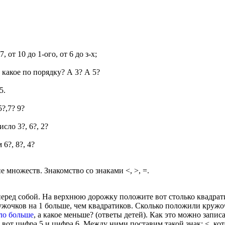
7, от 10 до 1-ого, от 6 до з-х;
 какое по порядку? А 3? А 5?
5.
5?,7? 9?
сло 3?, 6?, 2?
6?, 8?, 4?
е множеств. Знакомство cо знаками <, >, =.
перед собой. На верхнюю дорожку положите вот столько квадрат
очков на 1 больше, чем квадратиков. Сколько положили кружоч
ло больше
, а какое меньше? (ответы детей). Как это можно запи
е: вот цифра 5 и цифра 6. Между ними поставим такой знак: <, к