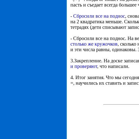
пасть и съедает всегда большее 
-
Сбросили все на поднос
, сно
на 2 квадратика меньше. Сколь
тетрадях (дети списывают запись
- Сбросили все на поднос. На 
столько же кружочков
, сколько
и эти числа равны, одинаковы. 
3.Закрепление. На доске запис
и проверяют
, что написали.
4. Итог занятия. Что мы сегодн
=, научились их ставить и запи