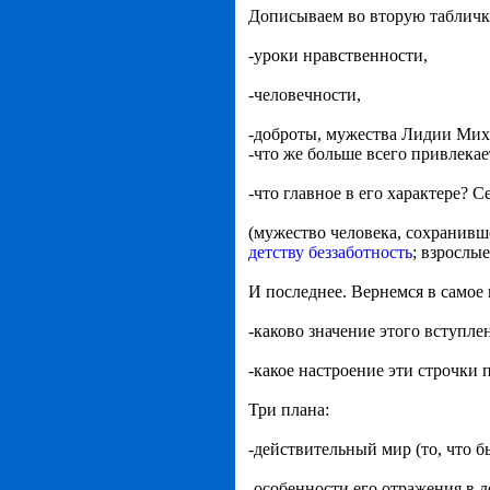
Дописываем во вторую табличк
-уроки нравственности,
-человечности,
-доброты, мужества Лидии Мих
-что же больше всего привлекае
-что главное в его характере? 
(мужество человека, сохранивше
детству беззаботность
; взрослы
И последнее. Вернемся в самое 
-каково значение этого вступле
-какое настроение эти строчки 
Три плана:
-действительный мир (то, что б
-особенности его отражения в 