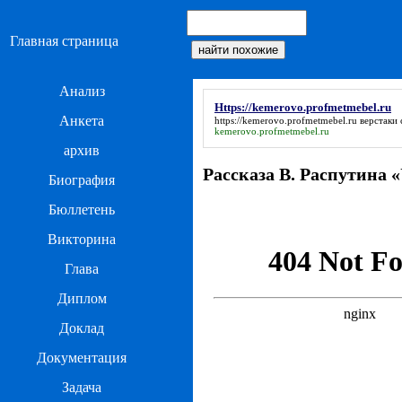
Главная страница
Анализ
Https://kemerovo.profmetmebel.ru
Анкета
https://kemerovo.profmetmebel.ru
верстаки 
kemerovo.profmetmebel.ru
архив
Рассказа В. Распутина 
Биография
Бюллетень
Викторина
Глава
Диплом
Доклад
Документация
Задача