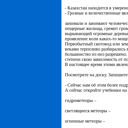
- Казахстан находится в умерен
- Грозные и величественные яв
занимали и занимают человечес
пещерные жилища, гремит гром
вырывающий огромные деревья. 
проявление воли каких-то мощн
Первобытный скотовод или земл
веками терпеливо разбирались 
большинство из низ разрешено
степени свою зависимость от п
В настоящее время этими явлен
Посмотрите на доску. Запишите
- Сейчас нам об этом более по
А сейчас откройте учебники на 
гидрометеоры –
светлящиеся метеоры –
огненные метеоры –