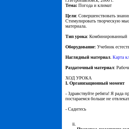
г.Петропавловск, 2006 г.
Тема:
Погода и климат
Цели
: Совершенствовать знани
Стимулировать творческую мысл
материала.
Тип урока
: Комбинированный
Оборудование
: Учебник естес
Наглядный материал
.
Карта к
Раздаточный материал
: Рабоч
ХОД УРОКА
I. Организационный момент
- Здравствуйте ребята! Я рада п
постараемся больше не отвлека
- Садитесь