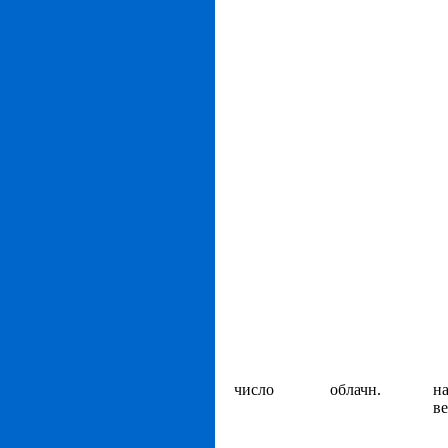
число
облачн.
на
ве