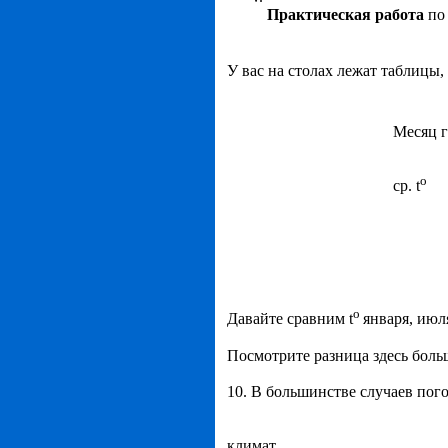
Практическая работа
по 
У вас на столах лежат таблицы,
Месяц г
o
ср. t
o
Давайте сравним t
января, июл
Посмотрите разница здесь боль
10. В большинстве случаев пог
климат