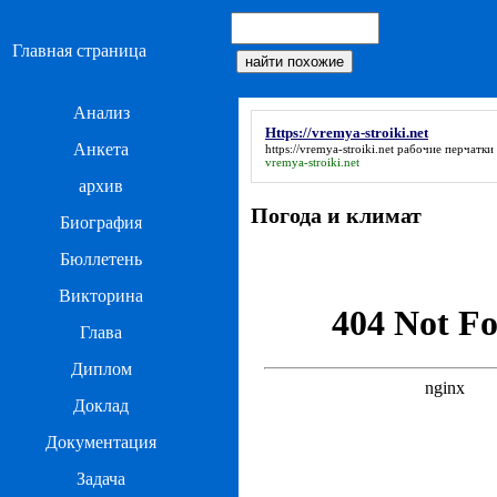
Главная страница
Анализ
Https://vremya-stroiki.net
Анкета
https://vremya-stroiki.net
рабочие перчатки 
vremya-stroiki.net
архив
Погода и климат
Биография
Бюллетень
Викторина
Глава
Диплом
Доклад
Документация
Задача