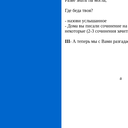
Разве знать ты могла,
Где беда твоя?
- назови услышанное
- Дома вы писали сочинение на
некоторые (2-3 сочинения зачи
III
- А теперь мы с Вами разгада
а