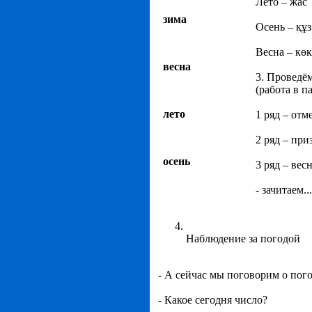
Лето – жас
зима
Осень – құз
Весна – кө
весна
3. Проведё
(работа в п
лето
1 ряд – от
2 ряд – при
осень
3 ряд – вес
- зачитаем...
Наблюдение за погодой
- А сейчас мы поговорим о пого
- Какое сегодня число?