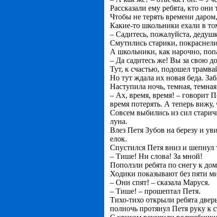
Рассказали ему ребята, кто они 
Чтобы не терять времени даром, 
Какие-то школьники ехали в то
– Садитесь, пожалуйста, дедуш
Смутились старики, покраснели
А школьники, как нарочно, поп
– Да садитесь же! Вы за свою д
Тут, к счастью, подошел трамва
Но тут ждала их новая беда. Заб
Наступила ночь, темная, темная
– Ах, время, время! – говорит П
время потерять. А теперь вижу,
Совсем выбились из сил старички
луна.
Влез Петя Зубов на березу и уви
елок.
Спустился Петя вниз и шепнул
– Тише! Ни слова! За мной!
Поползли ребята по снегу к дом
Ходики показывают без пяти ми
– Они спят! – сказала Маруся.
– Тише! – прошептал Петя.
Тихо-тихо открыли ребята дверь
полночь протянул Петя руку к ст