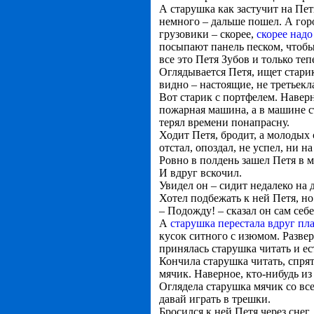
А старушка как застучит на Пе
немного – дальше пошел. А горо
грузовики – скорее,
скорее надо
посыпают панель песком, чтобы 
все это Петя Зубов и только теп
Оглядывается Петя, ищет старик
видно – настоящие, не третьекл
Вот старик с портфелем. Наверн
пожарная машина, а в машине с
терял времени понапрасну.
Ходит Петя, бродит, а молодых с
отстал, опоздал, не успел, ни н
Ровно в полдень зашел Петя в м
И вдруг вскочил.
Увидел он – сидит недалеко на 
Хотел подбежать к ней Петя, но
– Подожду! – сказал он сам себе
А
старушка перестала вдруг пл
кусок ситного с изюмом. Развер
принялась старушка читать и ес
Кончила старушка читать, спрят
мячик. Наверное, кто-нибудь из 
Оглядела старушка мячик со все
давай играть в трешки.
Бросился к ней Петя через снег,