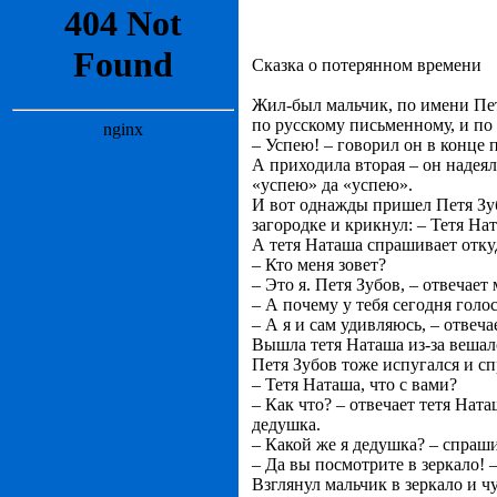
Сказка о потерянном времени
Жил-был мальчик, по имени Пет
по русскому письменному, и по
– Успею! – говорил он в конце 
А приходила вторая – он надеял
«успею» да «успею».
И вот однажды пришел Петя Зуб
загородке и крикнул: – Тетя На
А тетя Наташа спрашивает откуд
– Кто меня зовет?
– Это я. Петя Зубов, – отвечает
– А почему у тебя сегодня голо
– А я и сам удивляюсь, – отвеча
Вышла тетя Наташа из-за вешало
Петя Зубов тоже испугался и с
– Тетя Наташа, что с вами?
– Как что? – отвечает тетя Ната
дедушка.
– Какой же я дедушка? – спраши
– Да вы посмотрите в зеркало! 
Взглянул мальчик в зеркало и чу