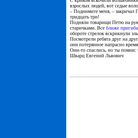
С криком вскочили волшебники, 
взрослых людей, вот седые вол
– Поднимите меня, – закричал П
тридцать три!
Подняли товарищи Петю на рук
старичками. Все
ближе пригиба
обороте стрелок вскрикнули злы
Посмотрели ребята друг на друг
они потерянное напрасно время
Они-то спаслись, но ты помни: ч
Шварц Евгений Львович