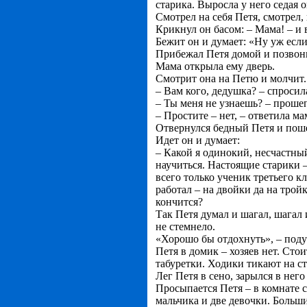
старика. Выросла у него седая
Смотрел на себя Петя, смотрел, 
Крикнул он басом: – Мама! – и
Бежит он и думает: «Ну уж если 
Прибежал Петя домой и позвони
Мама открыла ему дверь.
Смотрит она на Петю и молчит.
– Вам кого, дедушка? – спросил
– Ты меня не узнаешь? – проше
– Простите – нет, – ответила ма
Отвернулся бедный Петя и пошел
Идет он и думает:
– Какой я одинокий, несчастный
научиться. Настоящие старики –
всего только ученик третьего кл
работал – на двойки да на трой
кончится?
Так Петя думал и шагал, шагал и
не стемнело.
«Хорошо бы отдохнуть», – подум
Петя в домик – хозяев нет. Сто
табуретки. Ходики тикают на ст
Лег Петя в сено, зарылся в него
Просыпается Петя – в комнате с
мальчика и две девочки. Больш