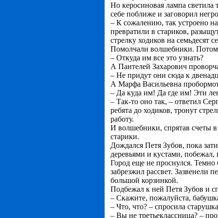
Но керосиновая лампа светила 
себе поближе и заговорил негр
– К сожалению, так устроено на
превратили в стариков, разыщут
стрелку ходиков на семьдесят с
Помолчали волшебники. Потом 
– Откуда им все это узнать?
А Пантелей Захарович проворч
– Не придут они сюда к двенадц
А Марфа Васильевна пробормот
– Да куда им! Да где им! Эти ле
– Так-то оно так, – ответил Се
ребята до ходиков, тронут стрел
работу.
И волшебники, спрятав счеты в 
старики.
Дождался Петя Зубов, пока зати
деревьями и кустами, побежал, 
Город еще не проснулся. Темно 
забрезжил рассвет. Зазвенели п
большой корзинкой.
Подбежал к ней Петя Зубов и с
– Скажите, пожалуйста, бабушк
– Что, что? – спросила старушка
– Вы не третьеклассница? – пр