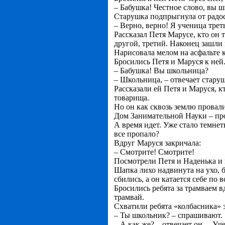
– Бабушка! Честное слово, вы 
Старушка подпрыгнула от радост
– Верно, верно! Я ученица трет
Рассказал Петя Марусе, кто он 
другой, третий. Наконец зашли 
Нарисовала мелом на асфальте к
Бросились Петя и Маруся к ней
– Бабушка! Вы школьница?
– Школьница, – отвечает стару
Рассказали ей Петя и Маруся, к
товарища.
Но он как сквозь землю провалил
Дом Занимательной Науки – про
А время идет. Уже стало темнет
все пропало?
Вдруг Маруся закричала:
– Смотрите! Смотрите!
Посмотрели Петя и Наденька и в
Шапка лихо надвинута на ухо, б
сбились, а он катается себе по в
Бросились ребята за трамваем в
трамвай.
Схватили ребята «колбасника» з
– Ты школьник? – спрашивают.
– А как же? – отвечает он. – Уч