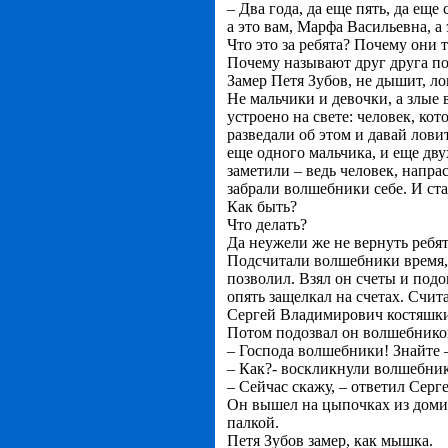
– Два года, да еще пять, да еще 
а это вам, Марфа Васильевна, а
Что это за ребята? Почему они 
Почему называют друг друга по
Замер Петя Зубов, не дышит, л
Не мальчики и девочки, а злые 
устроено на свете: человек, ко
разведали об этом и давай лов
еще одного мальчика, и еще дву
заметили – ведь человек, напрас
забрали волшебники себе. И ст
Как быть?
Что делать?
Да неужели же не вернуть ребя
Подсчитали волшебники время, 
позволил. Взял он счеты и подо
опять защелкал на счетах. Счит
Сергей Владимирович костяшки 
Потом подозвал он волшебников
– Господа волшебники! Знайте –
– Как?- воскликнули волшебни
– Сейчас скажу, – ответил Сер
Он вышел на цыпочках из домик
палкой.
Петя Зубов замер, как мышка.