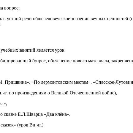
на вопрос;
ь в устной речи общечеловеческое значение вечных ценностей (
.
чебных занятий является урок.
инированный (опрос, объяснение нового материала, закрепление
.М. Пришвина», «По лермонтовским местам», «Спасское-Лутовино
чт. по произведениям о Великой Отечественной войне),
ва»,
по сказке Е.Л.Шварца «Два клёна»,
сказок» (урок Вн.чт.)