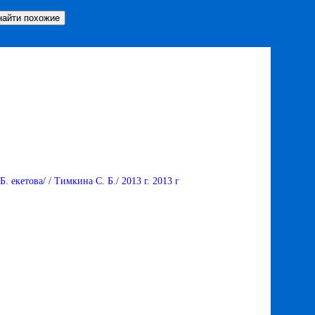
Б. екетова/ / Тимкина С. Б./ 2013 г. 2013 г