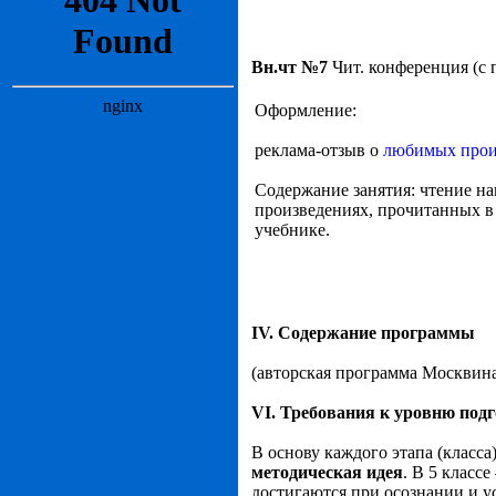
Вн.чт №7
Чит. конференция (с 
Оформление:
реклама-отзыв о
любимых прои
Содержание занятия: чтение на
произведениях, прочитанных в 
учебнике.
IV. Содержание программы
(авторская программа Москвина 
VI. Требования к уровню под
В основу каждого этапа (класс
методическая
идея
. В 5 класс
достигаются при осознании и у