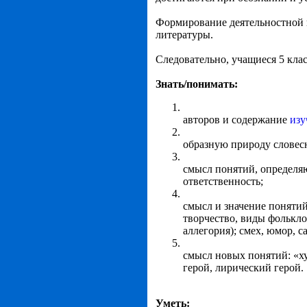
Формирование деятельностной 
литературы.
Следовательно, учащиеся 5 кла
Знать/понимать:
авторов и содержание
изу
образную природу словесн
смысл понятий, определяю
ответственность;
смысл и значение понятий
творчество, виды фолькло
аллегория); смех, юмор, с
смысл новых понятий: «х
герой, лирический герой.
Уметь: