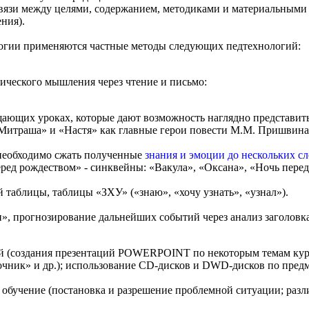
вязи между целями, содержанием, методиками и материальными 
ния).
огии применяются частные методы следующих педтехнологий:
ического мышления через чтение и письмо:
ающих уроках, которые дают возможность наглядно представить 
«Митраша» и «Настя» как главные герои повести М.М. Пришвина
 необходимо сжать полученные
знания и эмоции до нескольких сл
ред рождеством» - синквейны: «Вакула», «Оксана», «Ночь пере
 таблицы, таблицы «ЗХУ» («знаю», «хочу узнать», «узнал»).
», прогнозирование дальнейших событий через анализ заголовка 
 (создания презентаций POWERPOINT по некоторым темам курса
очник» и др.); использование CD-дисков и DWD-дисков по предм
обучение (постановка и разрешение проблемной ситуации; разл