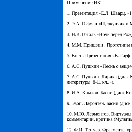
Применение ИКТ:
1. Презентация «Е.Л. Шварц. «
2. Э.А. Гофман «Щелкунчик и
3. Н.В. Гоголь «Ночь перед Рож
4. М.М. Пришвин . Прототипы 
5. Вн.чт. Презентация «В. Гауф
6. А.С. Пушкин «Песнь о вещем
7. А.С. Пушкин. Лирика (диск 
литературы. 8-11 кл..»).
8. И.А. Крылов. Басни (диск Ки
9. Эзоп. Лафонтен. Басни (диск
10. М.Ю. Лермонтов. Виртуальн
комментарии, критика (Мультим
12. Ф.И. Тютчев. Фрагменты ур