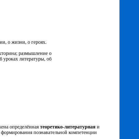
и, о жизни, о героях.
икторина; размышление о
б уроках литературы, об
ожена определённая
теоретико-литературная
и
ачи формирования познавательной компетенции