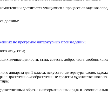
компетенции достигается учащимися в процессе овладения опре
сса должны:
ченных по программе литературных произведений
;
ого искусства;
щих вечные ценности: стыд, совесть, добро, честь, любовь к люд
ного аппарата для 5 класса: искусство, литература, слово; худо
ра; выразительно-изобразительные средства художественного язы
атира;
удожественный образ»; «информационный ряд» и «эмоционально-