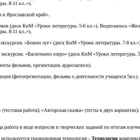
ы. 8-11 кл..»).
в и Ярославский край».
оков (диск КиМ «Уроки литературы. 5-6 кл.»). Видеозапись «Жи
ы. 8-11 кл..»).
 экскурсия. «Бежин луг» (диск КиМ «Уроки литературы. 7-8 кл.»)
 экскурсия. «Васюткино озеро» (диск КиМ «Уроки литературы. 5-
енты фильмов, презентация, аудиозаписи).
енция (фотопрезентации, фильмы о деятельности учащихся 5кл.).
(тестовая работа); «Авторская сказка» (тесты в двух вариантах
а работа в виде вопросов и творческих заданий по итогам изучен
используется традиционная технология –
Технология
комплекс