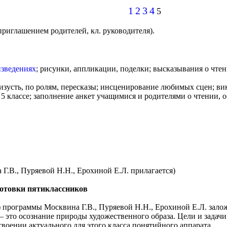
1
2
3
4
5
приглашением родителей, кл. руководителя).
зведениях
; рисунки, аппликации, поделки; высказывания о чтени
изусть, по ролям, пересказы; инсценирование любимых сцен; в
5 классе; заполнение анкет учащимися и родителями о чтении, о
Г.В., Пуряевой Н.Н., Ерохиной Е.Л. прилагается)
готовки пятиклассников
а) программы Москвина Г.В., Пуряевой Н.Н., Ерохиной Е.Л. зал
е – это осознание природы художественного образа. Цели и зад
своении актуального для этого класса понятийного аппарата.