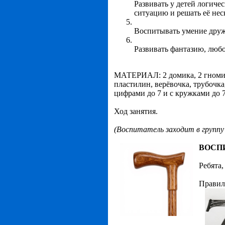
Развивать у детей логиче
ситуацию и решать её не
Воспитывать умение дружи
Развивать фантазию, любо
МАТЕРИАЛ: 2 домика, 2 гномика
пластилин, верёвочка, трубочк
цифрами до 7 и с кружками до 7
Ход занятия.
(Воспитатель заходит в группу 
ВОСП
Ребята,
Правиль