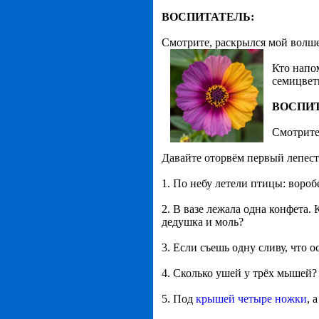
ВОСПИТАТЕЛЬ:
Смотрите, раскрылся мой волш
Кто напо
семицве
ВОСПИТ
Смотрите
Давайте оторвём первый лепест
1. По небу летели птицы: воробе
2. В вазе лежала одна конфета. 
дедушка и моль?
3. Если съешь одну сливу, что о
4. Сколько ушей у трёх мышей? 
5. Под
крышей четыре ножки
, 