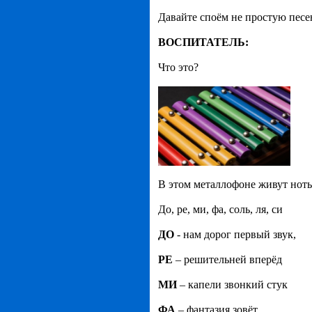
Давайте споём не простую песе
ВОСПИТАТЕЛЬ:
Что это?
В этом металлофоне живут ноты
До, ре, ми, фа, соль, ля, си
ДО
- нам дорог первый звук,
РЕ
– решительней вперёд
МИ
– капели звонкий стук
ФА
– фантазия зовёт