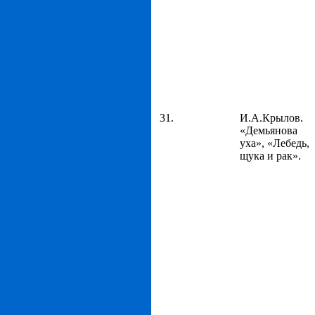
31.
И.А.Крылов.
«Демьянова
уха», «Лебедь,
щука и рак».