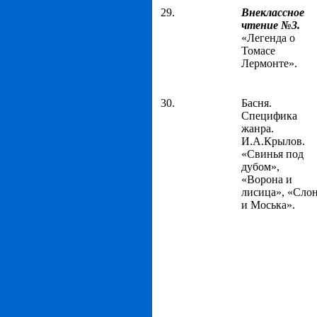
29.
Внеклассное
чтение №3.
«Легенда о
Томасе
Лермонте».
30.
Басня.
Специфика
жанра.
И.А.Крылов.
«Свинья под
дубом»,
«Ворона и
лисица», «Сло
и Моська».