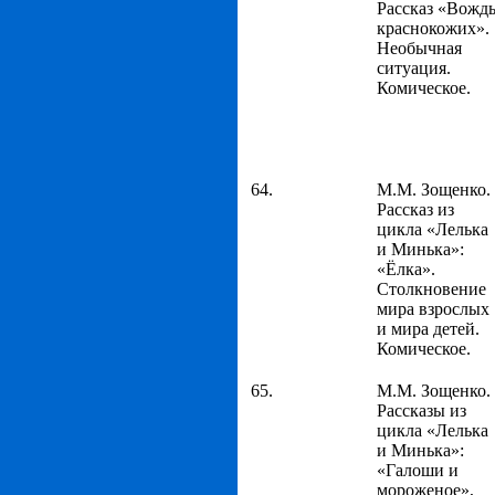
Рассказ «Вожд
краснокожих».
Необычная
ситуация.
Комическое.
64.
М.М. Зощенко.
Рассказ из
цикла «Лелька
и Минька»:
«Ёлка».
Столкновение
мира взрослых
и мира детей.
Комическое.
65.
М.М. Зощенко.
Рассказы из
цикла «Лелька
и Минька»:
«Галоши и
мороженое»,