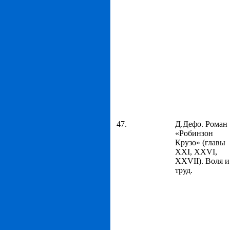
47.
Д.Дефо. Роман
«Робинзон
Крузо» (главы
XXI, XXVI,
XXVII). Воля и
труд.