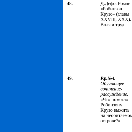
48.
Д.Дефо. Роман
«Робинзон
Крузо» (главы
XXVIII, XXX).
Воля и труд.
49.
Р.р.№4.
Обучающее
сочинение-
рассуждение
.
«Что помогло
Робинзону
Крузо выжить
на необитаемо
острове?»