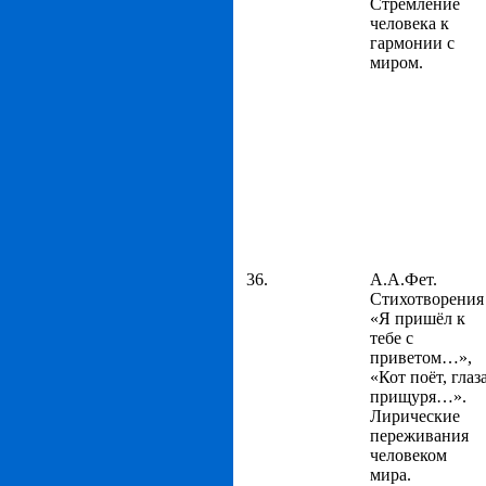
Стремление
человека к
гармонии с
миром.
36.
А.А.Фет.
Стихотворения
«Я пришёл к
тебе с
приветом…»,
«Кот поёт, глаз
прищуря…».
Лирические
переживания
человеком
мира.