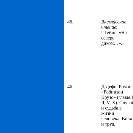
45.
Внеклассное
чтение
:
Г.Гейне. «На
севере
диком…».
46
Д.Дефо. Роман
«Робинзон
Крузо» (главы I
II, V, X). Случа
и судьба в
жизни
человека. Воля
и труд.