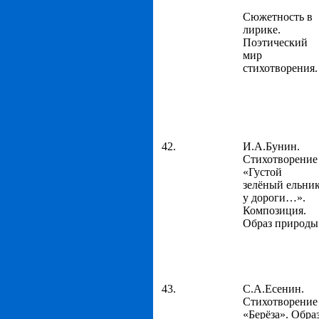
Сюжетность в
лирике.
Поэтический
мир
стихотворения.
42.
И.А.Бунин.
Стихотворение
«Густой
зелёный ельни
у дороги…».
Композиция.
Образ природы
43.
С.А.Есенин.
Стихотворение
«Берёза». Обра