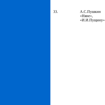
33.
А.С.Пушкин
«Няне»,
«И.И.Пущину»