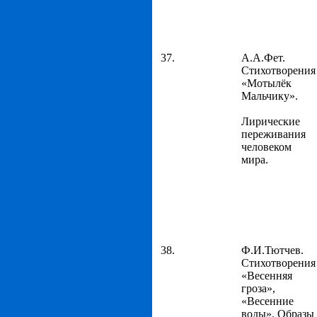
37.
А.А.Фет.
Стихотворения
«Мотылёк
Мальчику».
Лирические
переживания
человеком
мира.
38.
Ф.И.Тютчев.
Стихотворения
«Весенняя
гроза»,
«Весенние
воды». Образы