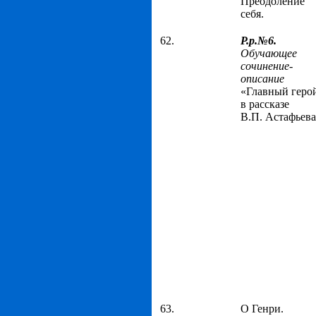
Преодоление
себя.
62.
Р.р.№6.
Обучающее
сочинение-
описание
«Главный геро
в рассказе
В.П. Астафьева
63.
О Генри.