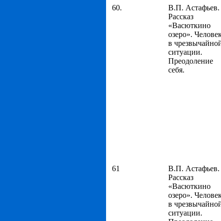
60.
В.П. Астафьев.
Рассказ
«Васюткино
озеро». Челове
в чрезвычайно
ситуации.
Преодоление
себя.
61
В.П. Астафьев.
Рассказ
«Васюткино
озеро». Челове
в чрезвычайно
ситуации.