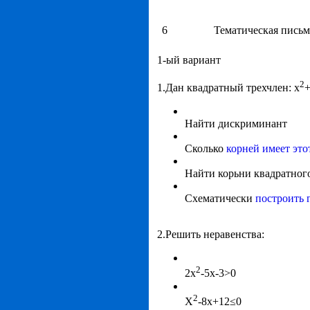
6
Тематическая письм
1-ый вариант
2
1.Дан квадратный трехчлен: x
+
Найти дискриминант
Сколько
корней имеет это
Найти корьни квадратног
Схематически
построить 
2.Решить неравенства:
2
2x
-5x-3>0
2
X
-8x+12≤0