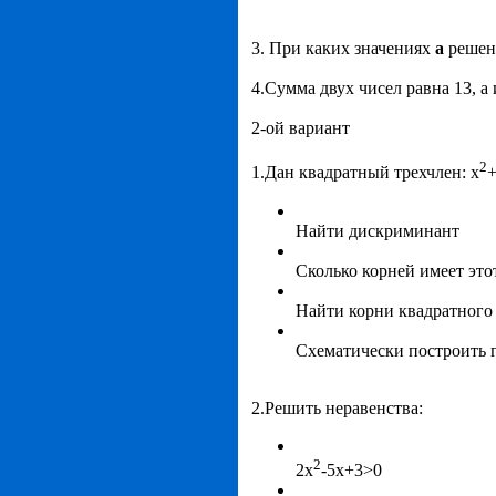
3. При каких значениях
а
решени
4.Сумма двух чисел равна 13, а
2-ой вариант
2
1.Дан квадратный трехчлен: x
+
Найти дискриминант
Сколько корней имеет это
Найти корни квадратного
Схематически построить 
2.Решить неравенства:
2
2x
-5x+3>0