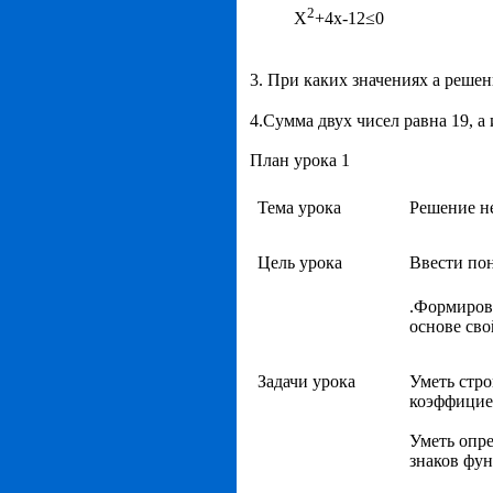
2
X
+4x-12≤0
3. При каких значениях а реше
4.Сумма двух чисел равна 19, а
План урока 1
Тема урока
Решение н
Цель урока
Ввести пон
.Формиров
основе св
Задачи урока
Уметь стро
коэффицие
Уметь опр
знаков фу