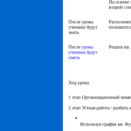
На основе 
второй сте
После урока
Расположе
ученики будут
положитель
знать
После
урока
Решать кв.
ученики будут
уметь
Ход урока
1 этап Организационный момен
2 этап Устная работа / разбить
Используя график кв. Ф