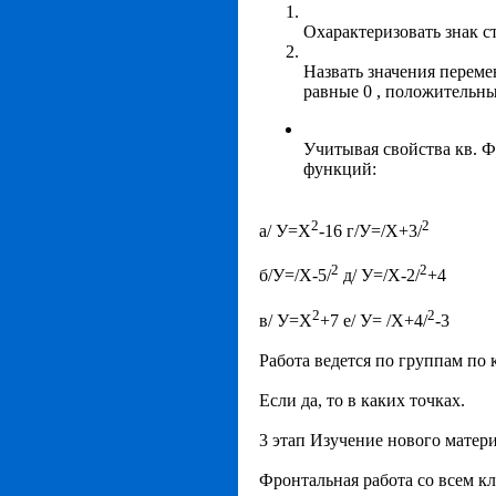
Охарактеризовать знак с
Назвать значения переме
равные 0 , положительны
Учитывая свойства кв. 
функций:
2
2
а/ У=Х
-16 г/У=/Х+3/
2
2
б/У=/Х-5/
д/ У=/Х-2/
+4
2
2
в/ У=Х
+7 е/ У= /Х+4/
-3
Работа ведется по группам по 
Если да, то в каких точках.
3 этап Изучение нового матер
Фронтальная работа со всем кл