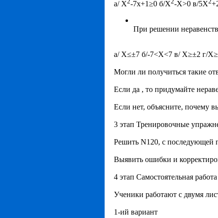
2
2
2
а/ Х
-7х+1≥0 б/Х
-Х>0 в/5Х
+
При решении неравенств
а/ Х≤±7 б/-7<Х<7 в/ Х≥±2 г/Х≥
Могли ли получиться такие от
Если да , то придумайте нера
Если нет, объясните, почему вы
3 этап Тренировочные упражне
Решить N120, с последующей 
Выявить ошибки и корректиро
4 этап Самостоятельная работа 
Ученики работают с двумя лис
1-ий вариант