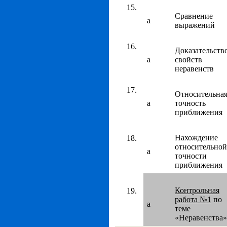
Сравнение
а
выражений
Доказательств
а
свойств
неравенств
Относительна
а
точность
приближения
Нахождение
относительной
а
точности
приближения
Контрольная
работа №1
по
а
теме
«Неравенства»