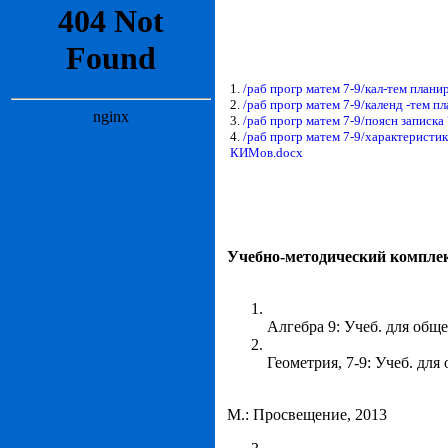
1.
/раб прогр матем 7-9/кал-тем планир
2.
/раб прогр матем 7-9/календ -тем пл
3.
/раб прогр матем 7-9/поясн записка
4.
/раб прогр матем 7-9/характеристи
КИМов.docx
Учебно-методический комплек
Алгебра 9: Учеб. для обще
Геометрия, 7-9: Учеб. для
М.: Просвещение, 2013