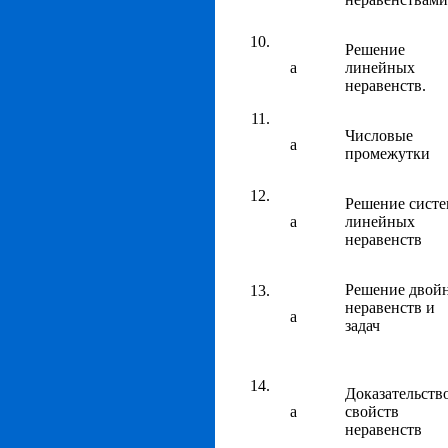
Решение
а
линейных
неравенств.
Числовые
а
промежутки
Решение сист
а
линейных
неравенств
Решение двой
неравенств и
а
задач
Доказательств
а
свойств
неравенств