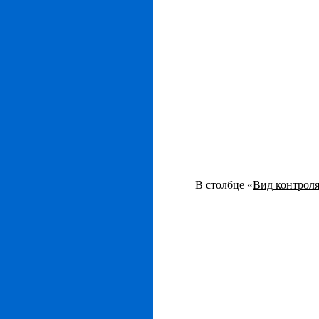
В столбце «
Вид контрол