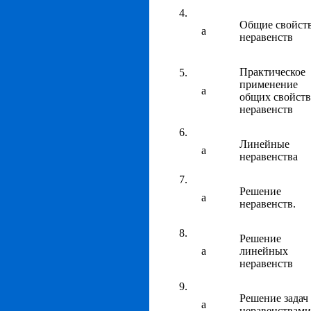
Общие свойст
а
неравенств
Практическое
применение
а
общих свойств
неравенств
Линейные
а
неравенства
Решение
а
неравенств.
Решение
а
линейных
неравенств
Решение задач 
а
неравенствами