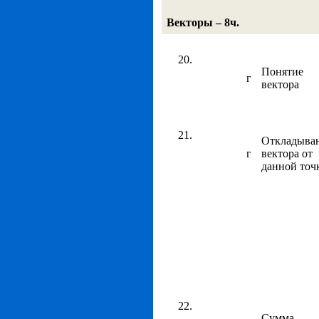
Векторы – 8ч.
Понятие
г
вектора
Откладыва
г
вектора от
данной точ
Сумма