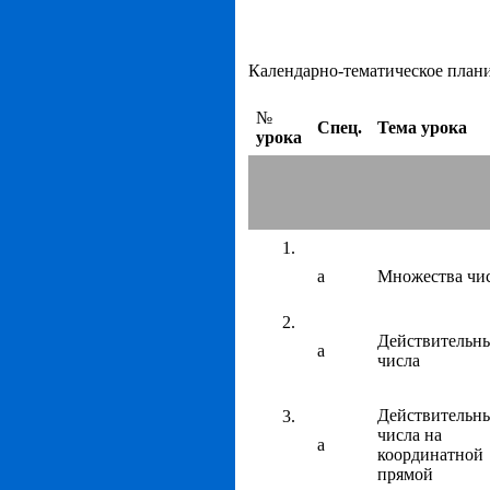
Календарно-тематическое план
№
Спец.
Тема урока
урока
а
Множества чи
Действительн
а
числа
Действительн
числа на
а
координатной
прямой