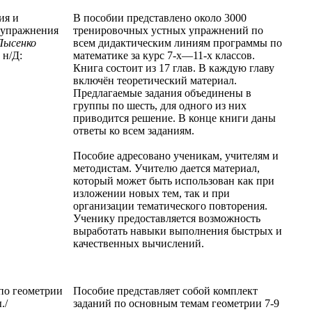
ия и
В пособии представлено около 3000
 упражнения
тренировочных устных упражнений по
Лысенко
всем дидактическим линиям программы по
 н/Д:
математике за курс 7-х—11-х классов.
Книга состоит из 17 глав. В каждую главу
включён теоретический материал.
Предлагаемые задания объединены в
группы по шесть, для одного из них
приводится решение. В конце книги даны
ответы ко всем заданиям.
Пособие адресовано ученикам, учителям и
методистам. Учителю дается материал,
который может быть использован как при
изложении новых тем, так и при
организации тематического повторения.
Ученику предоставляется возможность
выработать навыки выполнения быстрых и
качественных вычислений.
 по геометрии
Пособие представляет собой комплект
./
заданий по основным темам геометрии 7-9