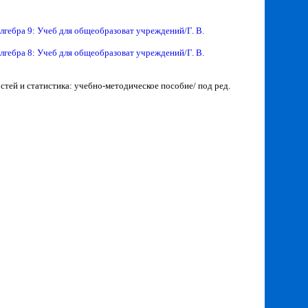
лгебра 9: Учеб для общеобразоват учреждений/Г. В.
лгебра 8: Учеб для общеобразоват учреждений/Г. В.
остей и статистика: учебно-методическое пособие/ под ред.