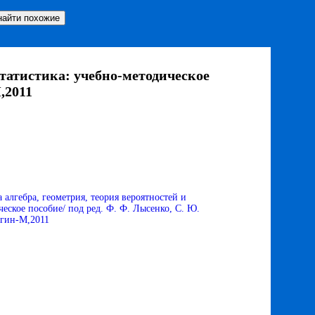
статистика: учебно-методическое
,2011
 алгебра, геометрия, теория вероятностей и
ческое пособие/ под ред. Ф. Ф. Лысенко, С. Ю.
егин-М,2011