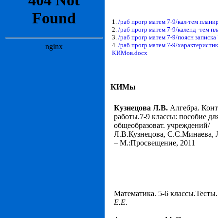
1.
/раб прогр матем 7-9/кал-тем планир
2.
/раб прогр матем 7-9/календ -тем пл
3.
/раб прогр матем 7-9/поясн записка
4.
/раб прогр матем 7-9/характеристи
КИМов.docx
КИМы
Кузнецова Л.В.
Алгебра. Кон
работы.7-9 классы: пособие дл
общеобразоват. учреждений/
Л.В.Кузнецова, С.С.Минаева, 
– М.:Просвещение, 2011
Математика. 5-6 классы.Тесты
Е.Е.