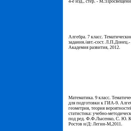
4-е изд., стер. - М.:Просвещени
Алгебра. 7 класс. Тематически
задания./авт.-сост. Л.П.Донец.
Академия развития, 2012.
Математика. 9 класс. Тематиче
для подготовки к ГИА-9. Алге
геометрия, теория вероятносте
статистика: учебно-методическ
под ред. Ф.Ф.Лысенко, С. Ю. К
Ростов н/Д: Легин-М,2011.