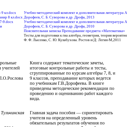
 9 кл.docx
Учебно-методический комплект и дополнительная литература А
анир 8 кл.docx
Дорофеев, С. Б. Суворова и др. Дрофа, 2013
 7-9.docx
Учебно-методический комплект и дополнительная литература А
ки
Дорофеев, С. Б. Суворова и др. Дрофа, 2010
Пояснительная записка Преподавание предмета «Математика»
Тесты для подготовки к гиа алгебра, геометрия, теория вероятн
Ф. Ф. Лысенко, С. Ю. Кулабухова. Ростов н/Д: Легин-М,2011
трольные
Книга содержит тематические зачеты,
я учителей
итоговые контрольные работы и тесты,
сгруппированные по курсам алгебры 7, 8, и
Л.О.Рослова
9 классов, преподавание которых ведется
по учебникам Г.В.Дорофеева. В книге
приведены методические рекомендации по
проведению и оцениванию работ каждого
вида.
.
Тульчинская
Главная задача пособия — сориентировать
учителя на определенный уровень
обязательных результатов обучения по