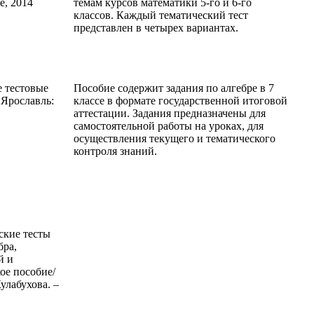
е, 2014
темам курсов математики 5-го и 6-го
классов. Каждый тематический тест
представлен в четырех вариантах.
е тестовые
Пособие содержит задания по алгебре в 7
- Ярославль:
классе в формате государственной итоговой
аттестации. Задания предназначены для
самостоятельной работы на уроках, для
осуществления текущего и тематического
контроля знаний.
ские тесты
бра,
й и
ое пособие/
улабухова. –