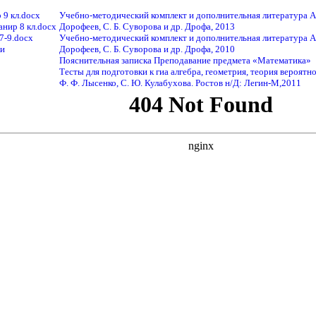
 9 кл.docx
Учебно-методический комплект и дополнительная литература А
анир 8 кл.docx
Дорофеев, С. Б. Суворова и др. Дрофа, 2013
 7-9.docx
Учебно-методический комплект и дополнительная литература А
ки
Дорофеев, С. Б. Суворова и др. Дрофа, 2010
Пояснительная записка Преподавание предмета «Математика»
Тесты для подготовки к гиа алгебра, геометрия, теория вероятн
Ф. Ф. Лысенко, С. Ю. Кулабухова. Ростов н/Д: Легин-М,2011