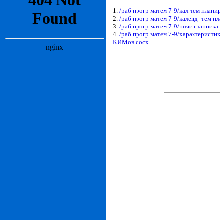
1.
/раб прогр матем 7-9/кал-тем планир
2.
/раб прогр матем 7-9/календ -тем пл
3.
/раб прогр матем 7-9/поясн записка
4.
/раб прогр матем 7-9/характеристи
КИМов.docx