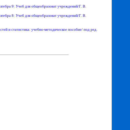
лгебра 9: Учеб для общеобразоват учреждений/Г. В.
лгебра 8: Учеб для общеобразоват учреждений/Г. В.
остей и статистика: учебно-методическое пособие/ под ред.