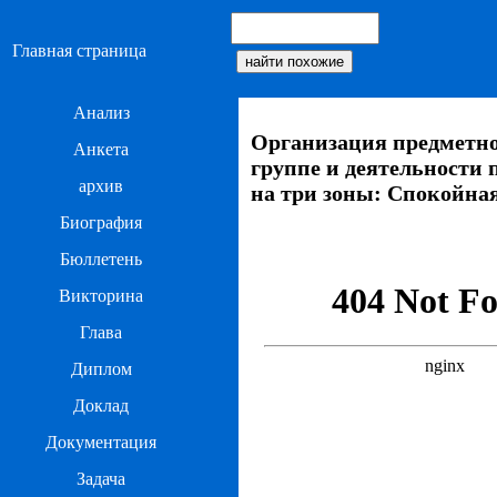
Главная страница
Анализ
Организация предметно
Анкета
группе и деятельности 
архив
на три зоны: Спокойная
Биография
Бюллетень
Викторина
Глава
Диплом
Доклад
Документация
Задача