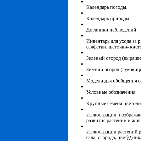
Календарь погоды.
Календарь природы.
Дневники наблюдений.
Инвентарь для ухода за 
салфетки,
щёточки-
кист
Зелёный огород (выращи
Зимний огород (луковицы
Модели для обобщения о
Условные обозначения.
Крупные семена цветочн
Иллюстрации, изображаю
развития растений и жи
Иллюстрации растений р
сада, огорода, цветника,