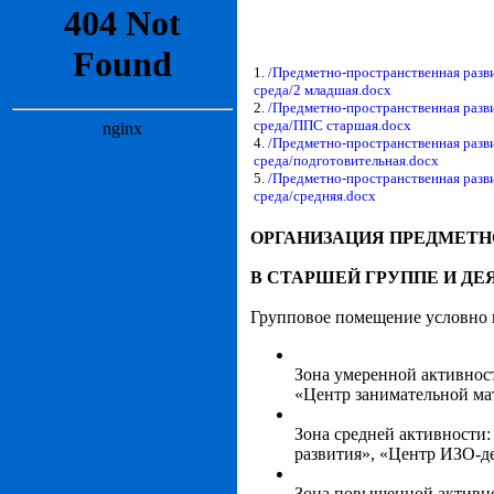
1.
/Предметно-пространственная раз
среда/2 младшая.docx
2.
/Предметно-пространственная раз
среда/ППС старшая.docx
4.
/Предметно-пространственная раз
среда/подготовительная.docx
5.
/Предметно-пространственная раз
среда/средняя.docx
ОРГАНИЗАЦИЯ ПРЕДМЕТН
В СТАРШЕЙ ГРУППЕ И Д
Групповое помещение условно п
Зона умеренной активнос
«Центр занимательной ма
Зона средней активности
развития», «Центр ИЗО-де
Зона повышенной активно