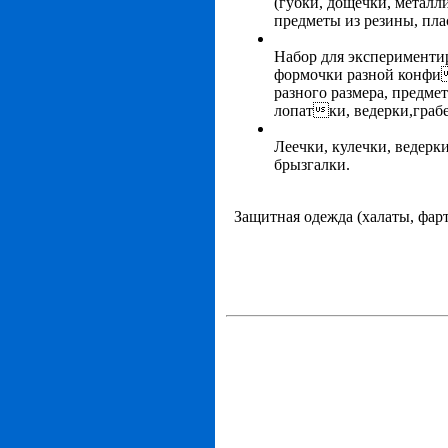
(губки, дощечки, металл
предметы из резины, плас
Набор для экспериментир
формочки разной конфи
разного размера, предме
лопатки, ведерки,граб
Леечки, кулечки, ведерки
брызгалки.
Защитная одежда (халаты, фар