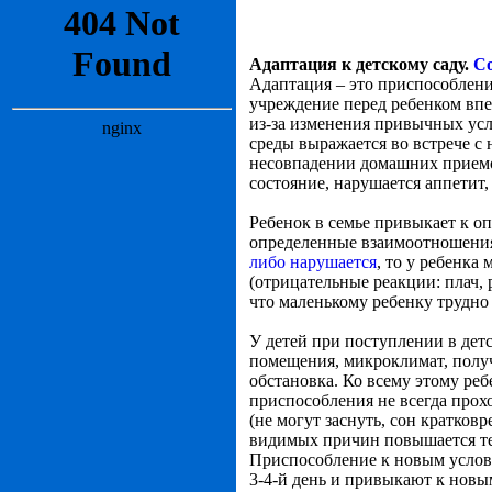
Адаптация к детскому саду.
Со
Адаптация – это приспособлен
учреждение перед ребенком вп
из-за изменения привычных ус
среды выражается во встрече с
несовпадении домашних приемов
состояние, нарушается аппетит,
Ребенок в семье привыкает к о
определенные взаимоотношения
либо нарушается
, то у ребенк
(отрицательные реакции: плач,
что маленькому ребенку трудн
У детей при поступлении в дет
помещения, микроклимат, полу
обстановка. Ко всему этому ре
приспособления не всегда прох
(не могут заснуть, сон кратко
видимых причин повышается тем
Приспособление к новым услови
3-4-й день и привыкают к новы