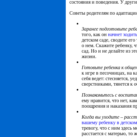
состояния и поведения. У други
Советы родителям по адаптации
Заранее подготовьте ребе
того, как он
начнет ходить
детском саде, сводите его
о нем. Скажите ребенку, ч
сад. Но и не делайте из э
жизни.
Готовьте ребенка к обще
к игре в песочницах, на к
себя ведет: стесняется, у
сверстниками, тянется к 
Познакомьтесь с воспита
ему нравится, что нет, к
поощрения и наказания п
Когда вы уходите – расст
вашему ребенку в детском
тревогу, что с ним здесь 
расстается с матерью, то 