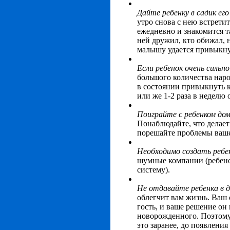
Дайте ребенку в садик ег
утро снова с нею встрети
ежедневно и знакомится т
ней дружил, кто обижал, 
малышу удается привыкнут
Если ребенок очень сильн
большого количества наро
в состоянии привыкнуть к
или же 1-2 раза в неделю 
Поиграйте с ребенком дом
Понаблюдайте, что делает 
порешайте проблемы вашег
Необходимо создать ребен
шумные компании (ребено
систему).
Не отдавайте ребенка в д
облегчит вам жизнь. Ваш 
гость, и ваше решение он
новорожденного. Поэтому 
это заранее, до появлени