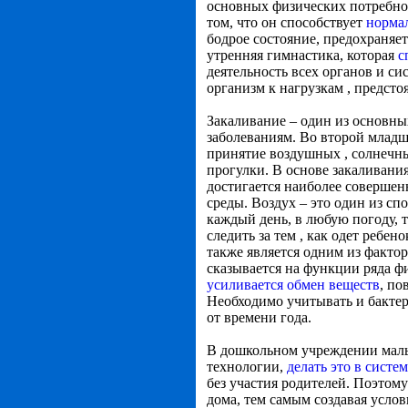
основных физических потребнос
том, что он способствует
норма
бодрое состояние, предохраняе
утренняя гимнастика, которая
с
деятельность всех органов и сис
организм к нагрузкам , предст
Закаливание – один из основн
заболеваниям. Во второй младш
принятие воздушных , солнечных
прогулки. В основе закаливани
достигается наиболее соверше
среды. Воздух – это один из сп
каждый день, в любую погоду, т
следить за тем , как одет ребе
также является одним из факто
сказывается на функции ряда ф
усиливается обмен веществ
, по
Необходимо учитывать и бакте
от времени года.
В дошкольном учреждении малы
технологии,
делать это в систем
без участия родителей. Поэтом
дома, тем самым создавая усло