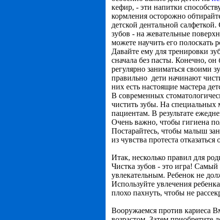
кефир, - эти напитки способст
кормления осторожно обтирайте
детской дентальной салфеткой. 
зубов - на жевательные поверх
можете научить его полоскать р
Давайте ему для тренировки зуб
сначала без пасты. Конечно, он
регулярно заниматься своими з
правильно дети начинают чисти
них есть настоящие мастера дет
В современных стоматологичес
чистить зубы. На специальных 
пациентам. В результате ежедн
Очень важно, чтобы гигиена по
Постарайтесь, чтобы малыш зан
из чувства протеста отказаться 
Итак, несколько правил для род
Чистка зубов - это игра! Самый
увлекательным. Ребенок не дол
Используйте увлечения ребенк
плохо пахнуть, чтобы не рассекр
Вооружаемся против кариеса Вм
возрастом. Затем приобретите 