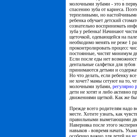
молочными зубами - это в перв
спасению зуба от кариеса. Поэт
терпеливыми, но настойчивыми
ребенка обучает детский стомато
сознательно воспринимать инф
зуба у ребенка! Начинают чисти
щеточкой, одевающейся на пале
необходимо менять не реже 1 ра
проконтролировать процесс чис
постоянные, чистят минимум два
Если после еды нет возможност
дентальные салфетки для зубов 
принимаются детьми и содержат
Но что делать, если ребенку вс
не хочет? мамы сетуют на то, ч
молочными зубами,
регулярно 
дети не хотят и либо активно 
движениями щеткой. Как же быт
Прежде всего родителям надо в
месте. Хотите узнать, как чувст
правильными выметающими движ
Наверняка после этого эксперим
навыков - вовремя начать. Ухаж
особенно важно для детей на
ис