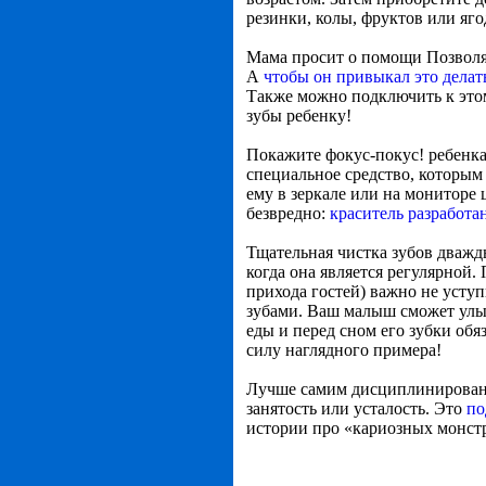
резинки, колы, фруктов или яго
Мама просит о помощи
Позволя
А
чтобы он привыкал это делат
Также можно подключить к этом
зубы ребенку!
Покажите фокус-покус! ребенка 
специальное средство, которым
ему в зеркале или на мониторе
безвредно:
краситель разработа
Тщательная чистка зубов дважд
когда она является регулярной.
прихода гостей) важно не уступ
зубами. Ваш малыш сможет улыб
еды и перед сном его зубки об
силу наглядного примера!
Лучше самим дисциплинированно
занятость или усталость. Это
по
истории про «кариозных монст