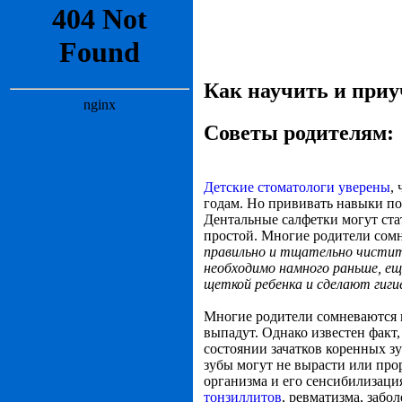
Как научить и приу
Советы родителям:
Детские стоматологи уверены
,
годам. Но прививать навыки по
Дентальные салфетки могут ста
простой. Многие родители со
правильно и тщательно чистить
необходимо намного раньше, ещ
щеткой ребенка и сделают гиг
Многие родители сомневаются в
выпадут. Однако известен факт
состоянии зачатков коренных з
зубы могут не вырасти или про
организма и его сенсибилизац
тонзиллитов
, ревматизма, забо