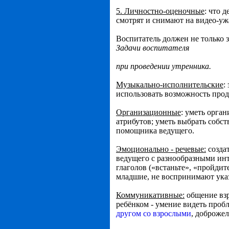
5. Личностно-оценочные
: что 
смотрят и снимают на видео-уж
Воспитатель должен не только з
Задачи воспитателя
при проведении утренника.
Музыкально-исполнительские
:
использовать возможность про
Организационные
: уметь орган
атрибутов; уметь выбрать соб
помощника ведущего.
Эмоционально - речевые:
созда
ведущего с разнообразными ин
глаголов («встаньте», «пройдит
младшие, не воспринимают ука
Коммуникативные:
общение взр
ребёнком - умение видеть проб
другом со взрослыми
, доброже