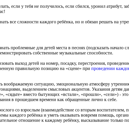
делать, если у тебя не получилось, если сбился, уронил атрибут, з
ас!
нать все сложности каждого ребёнка, но и обязан решать на утре
 знать проблемные для детей места в песнях (подсказать начало
демонстрировать собственные музыкальные способности.
изовать выход детей на номер, посадку, перестроения, проведени
ственную правильную позицию на «сцене» при
проведении каждо
ть воображаемую ситуацию, эмоциональную атмосферу утренника
тонациями, выделением смысловых акцентов. Указания детям да
е», «сядьте» вместо бытующих «встали», «прошли», «сели») - это
зания в прошедшем времени как обращенные лично к себе.
ослого со взрослым (взаимодействие со вторым воспитателем, п
лемы каждого ребёнка и уметь оказывать вовремя помощь, орга
лательное отношение к каждому ребёнку, высказывание только п