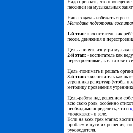
Надо признать, что проведение 
пассивен на музыкальных занят
Наша задача - избежать стресса.
Методика подготовки воспитат
1-й этап
: «воспитатель как реб
песен, движения и перестроения 
Цель
- понять изнутри музыкаль
2-й этап:
«воспитатель как веду
перестроениями, т. е. готовит 
Цель
-понимать и решать орга
3-й этап:
«воспитатель как акте
утренника репертуар (чтобы пр
методику проведения утренник
Цель-
работа над решением собс
всю свою роль, особенно стихо
необходимо определить, что и
к
«подсказки» в зале.
Если на всех трех этапах восп
проблем и пути их решения, тог
руководителя.