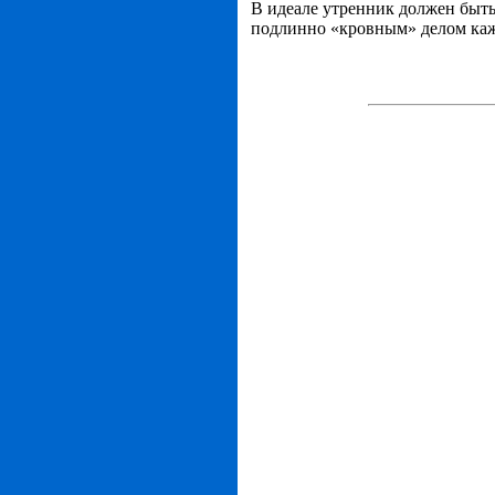
В идеале утренник должен быт
подлинно «кровным» делом каж