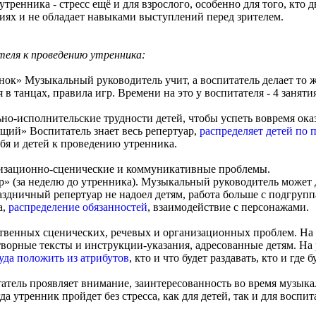
утренника - стресс ещё и для взрослого, особенно для того, кт
иях и не обладает навыками выступлений перед зрителем.
еля к проведению утренника:
ёнок» Музыкальный руководитель учит, а воспитатель делает то ж
в танцах, правила игр. Времени на это у воспитателя - 4 занятия, 
но-исполнительские трудности детей, чтобы успеть вовремя ока
щий» Воспитатель знает весь репертуар,
распределяет детей по 
себя и детей к проведению утренника.
низационно-сценические и коммуникативные проблемы.
р» (за неделю до утренника). Музыкальный руководитель может 
аздничный репертуар не надоел детям, работа больше с подгрупп
а,
распределение обязанностей
, взаимодействие с персонажами.
твенных сценических, речевых и организационных проблем. На э
творные тексты и инструкции-указания, адресованные детям. На
уда положить из атрибутов
, кто и что будет раздавать, кто и где 
итатель проявляет внимание, заинтересованность во время музы
да утренник пройдет без стресса, как для детей, так и для воспи