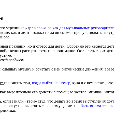
ей
ого утренника -
дело сложное как для музыкальных руководител
ак же, как и дети - только тогда он сможет прочувствовать изну
много.
ный праздник, но и стресс для детей. Особенно это касается дет
свойственны растерянность и непонимание. Оставлять таких дете
устимо!
еред ребёнком:
е:
слышать музыку и сочетать с ней ритмические движения, вовр
е:
как занять стул,
когда выйти на номер
, куда и с кем встать, чт
, как выразительно его донести с помощью жестов, мимики, инто
ть, если заняли «твой» стул, что делать во время выступления дру
у шапочку; как выразить своё возмущение, как
быть внимательны
тренника.