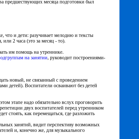
о два предшествующих месяца подготовки был
е, что и дети: разучивает мелодию и тексты
или 2 часа (это за месяц - то).
зать им помощь на утреннике.
подгруппам на занятии
, руководит построениями-
дать новый, не связанный с проведением
ами детей). Воспитатели осваивают без детей
том этапе надо обязательно вслух проговорить
 репетиции двух воспитателей перед утренником
будет стоять, как перемещаться, где разложить
кальных занятий, видит перспективу возможных
тателей и, конечно же, для музыкального