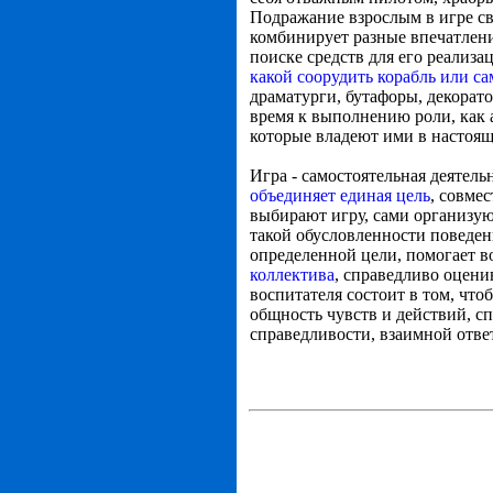
Подражание взрослым в игре св
комбинирует разные впечатлени
поиске средств для его реализа
какой соорудить корабль или са
драматурги, бутафоры, декорат
время к выполнению роли, как 
которые владеют ими в настоящ
Игра - самостоятельная деятель
объединяет единая цель
, совме
выбирают игру, сами организуют
такой обусловленности поведени
определенной цели, помогает в
коллектива
, справедливо оцени
воспитателя состоит в том, чт
общность чувств и действий, с
справедливости, взаимной отве