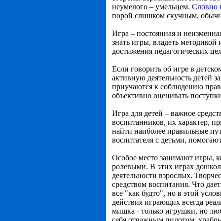
неумелого – умельцем.
Словно 
порой слишком скучным, обыч
Игра – постоянная и неизменна
знать игры, владеть методикой 
достижения педагогических цел
Если говорить об игре в детском
активную деятельность детей з
приучаются к соблюдению прави
объективно оценивать поступки
Игра для детей – важное средст
воспитанников, их характер, п
найти наиболее правильные пут
воспитателя с детьми, помогают
Особое место занимают игры, к
ролевыми. В этих играх дошколь
деятельности взрослых. Творче
средством воспитания. Что дает
все "как будто", но в этой усл
действия играющих всегда реаль
мишка - только игрушки, но лю
себя отважным пилотом, храбры