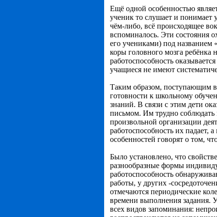
Ещё одной особенностью являет
ученик то слушает и понимает у
чём-либо, всё происходящее вок
вспоминалось. Эти состояния 
его учениками) под названием 
коры головного мозга ребёнка 
работоспособность оказывается
учащиеся не имеют систематиче
Таким образом, поступающим в
готовности к школьному обуче
знаний. В связи с этим дети ок
письмом. Им трудно соблюдать
произвольной организации деят
работоспособность их падает, а
особенностей говорят о том, ч
Было установлено, что свойст
разнообразные формы индивиду
работоспособность обнаружива
работы, у других -сосредоточен
отмечаются периодические коле
времени выполнения задания. У
всех видов запоминания: непро