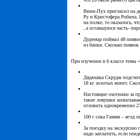
Вини-Пух пригласил на де
Ру и Кристофера Робина. 
на полке, то оказалось, ч
, а оставшуюся часть- пи
Дуремар поймал 48 пияво
из банки. Сколько пиявок
При изучении в 6 классе темы
Дядюшка Скрудж подсчитал
18 кг золотых монет. Ско
Настоящие охотники за п
такие ловушки захватываю
отловить одновременно 2
100 г сока Гамми – ягод 
За поездку на экскурсию г
надо заплатить, если поед