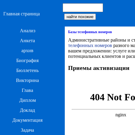
Главная страница
Анализ
Базы телефонных номеров
Административные районы и ст
Анкета
телефонных номеров
разного ма
архив
вашем предложении: услуге или
потенциальных клиентов и расш
Биография
Приемы активизации
Бюллетень
Викторина
Глава
Диплом
Доклад
Документация
Задача