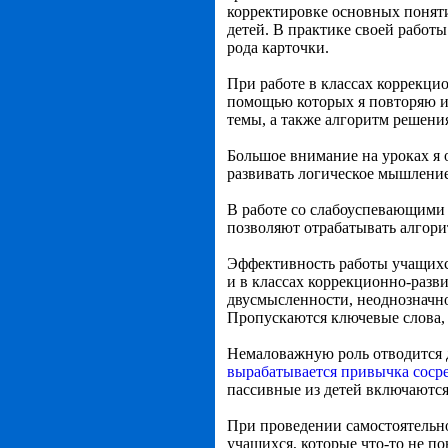
корректировке основных поняти
детей. В практике своей работ
рода карточки.
При работе в классах коррекци
помощью которых я повторяю из
темы, а также алгоритм решения
Большое внимание на уроках я о
развивать логическое мышление
В работе со слабоуспевающими 
позволяют отрабатывать алгор
Эффективность работы учащихся
и в классах коррекционно-разв
двусмысленности, неоднозначнос
Пропускаются ключевые слова, 
Немаловажную роль отводится 
вырабатывается привычка сосре
пассивные из детей включаются
При проведении самостоятельной
учащихся, которые что-то не п