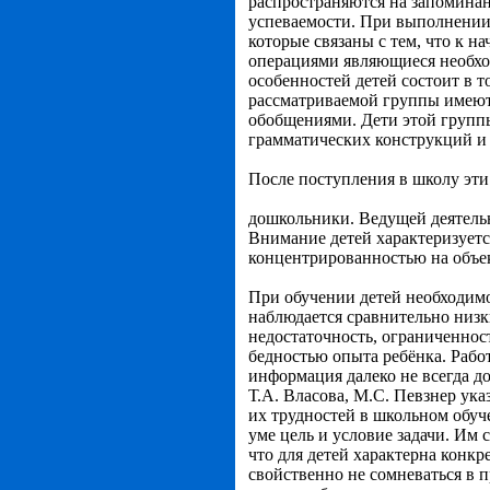
распространяются на запоминани
успеваемости. При выполнении 
которые связаны с тем, что к 
операциями являющиеся необхо
особенностей детей состоит в т
рассматриваемой группы имеют
обобщениями. Дети этой групп
грамматических конструкций и 
После поступления в школу эти
дошкольники. Ведущей деятельн
Внимание детей характеризует
концентрированностью на объе
При обучении детей необходимо
наблюдается сравнительно низки
недостаточность, ограниченнос
бедностью опыта ребёнка. Работ
информация далеко не всегда д
Т.А. Власова, М.С. Певзнер ук
их трудностей в школьном обу
уме цель и условие задачи. Им
что для детей характерна конк
свойственно не сомневаться в 