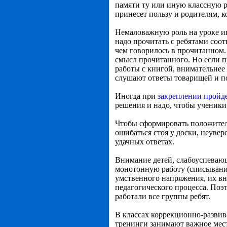
памяти ту или иную классную р
принесет пользу и родителям,
Немаловажную роль на уроке игр
надо прочитать с ребятами соо
чем говорилось в прочитанном. 
смысл прочитанного. Но если п
работы с книгой, внимательнее
слушают ответы товарищей и по
Иногда при
закреплении пройд
решения и надо, чтобы ученики
Чтобы сформировать положител
ошибаться стоя у доски, неувер
удачных ответах.
Внимание детей, слабоуспеваю
монотонную работу (списывание
умственного напряжения, их вн
педагогического процесса. Поэт
работали все группы ребят.
В классах коррекционно-развив
тренинги занимают важное мест