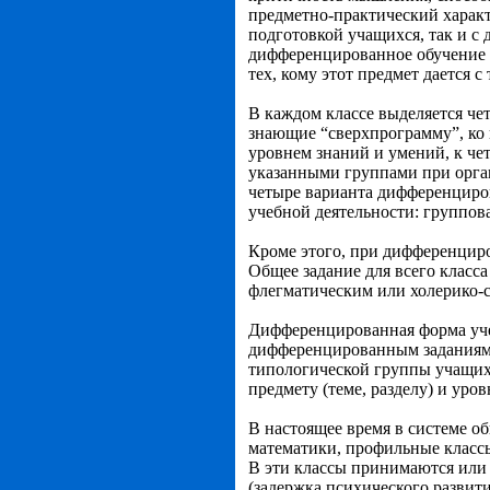
предметно-практический характ
подготовкой учащихся, так и с
дифференцированное обучение м
тех, кому этот предмет дается с
В каждом классе выделяется че
знающие “сверхпрограмму”, ко 
уровнем знаний и умений, к че
указанными группами при орга
четыре варианта дифференциро
учебной деятельности: группов
Кроме этого, при дифференцир
Общее задание для всего класс
флегматическим или холерико-
Дифференцированная форма уче
дифференцированным заданиям.
типологической группы учащих
предмету (теме, разделу) и уро
В настоящее время в системе 
математики, профильные классы
В эти классы принимаются или
(задержка психического развит