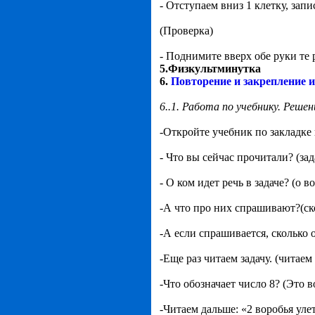
- Отступаем вниз 1 клетку, зап
(Проверка)
- Поднимите вверх обе руки те 
5.Физкультминутка
6.
Повторение и закрепление 
6..1. Работа по учебнику. Решен
-Откройте учебник по закладке
- Что вы сейчас прочитали? (зад
- О ком идет речь в задаче? (о в
-А что про них спрашивают?(ско
-А если спрашивается, сколько о
-Еще раз читаем задачу. (читаем
-Что обозначает число 8? (Это в
-Читаем дальше: «2 воробья уле