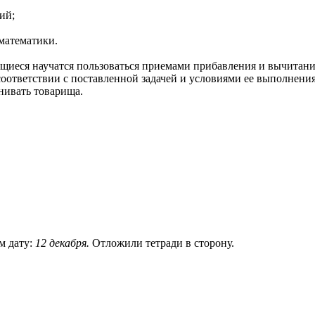
ий;
математики.
щиеся научатся пользоваться приемами прибавления и вычитания
соответствии с поставленной задачей и условиями ее выполнения
енивать товарища.
м дату:
12 декабря.
Отложили тетради в сторону.