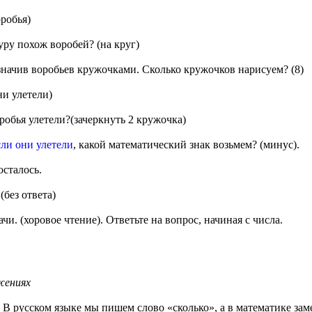
робья)
ру похож воробей? (на круг)
означив воробьев кружочками. Сколько кружочков нарисуем? (8)
ни улетели)
оробья улетели?(зачеркнуть 2 кружочка)
ли они улетели
, какой математический знак возьмем? (минус).
осталось.
(без ответа)
чи. (хоровое чтение). Ответьте на вопрос, начиная с числа.
жениях
. В русском языке мы пишем слово «сколько», а в математике заме