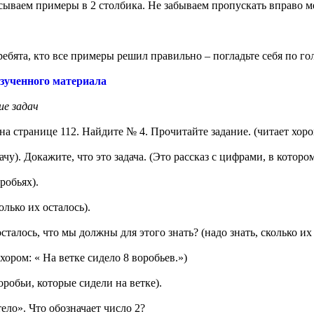
исываем примеры в 2 столбика. Не забываем пропускать вправо 
ребята, кто все примеры решил правильно – погладьте себя по г
изученного материала
ие задач
 на странице 112. Найдите № 4. Прочитайте задание. (читает хо
ачу). Докажите, что это задача. (Это рассказ с цифрами, в которо
оробьях).
лько их осталось).
сталось, что мы должны для этого знать? (надо знать, сколько их
 хором: « На ветке сидело 8 воробьев.»)
оробьи, которые сидели на ветке).
тело». Что обозначает число 2?