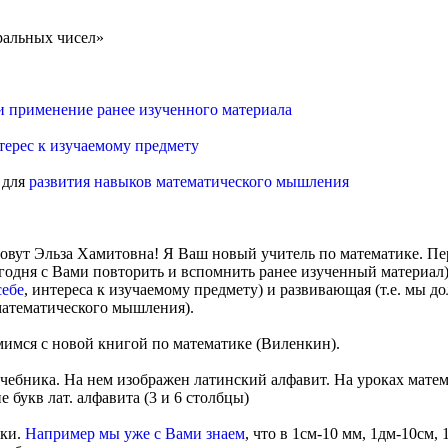
ральных чисел»
и применение ранее изученного материала
терес к изучаемому предмету
 для
развития навыков математического мышления
овут Эльза Хамитовна! Я Ваш новый учитель по математике. Пер
годня с Вами повторить и вспомнить ранее изученный материал)
себе
, интереса к изучаемому предмету) и развивающая (т.е. мы д
математического мышления).
имся с новой книгой по математике (Виленкин).
чебника. На нем изображен латинский алфавит. На уроках матем
 букв лат. алфавита (3 и 6 столбцы)
зки.
Например мы уже с Вами знаем
, что в 1см-10 мм, 1дм-10см, 