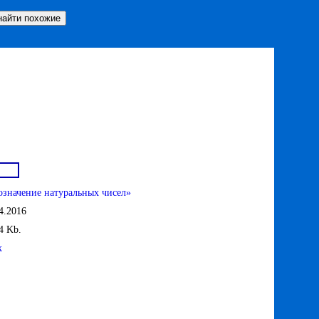
означение натуральных чисел»
4.2016
4 Kb.
к