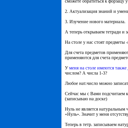
сможете обратиться к форзацу 
2. Актуализация знаний и умен
3. Изучение нового материала.
А теперь открываем тетради и з
На столе у нас стоят предметы 
Для счета предметов применяют 
применяются для счета предмет
У
меня на столе имеются также
числом? А числа 1-3?
Любое нат.число можно записать с
Сейчас мы с Вами подсчитаем ко
(записываю на доске)
Нуль не является натуральным ч
«Нуль». Значит у меня отсутст
Теперь в тетр. записываем нату