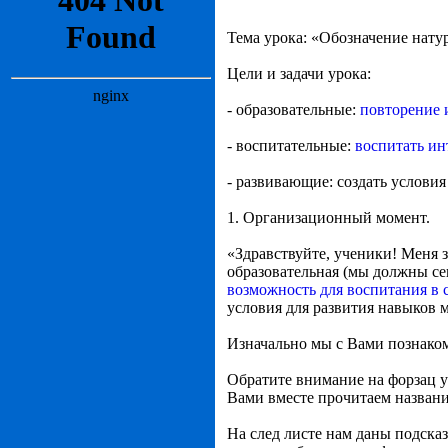
Тема урока: «Обозначение нату
Цели и задачи урока:
- образовательные:
повторение 
- воспитательные:
воспитать ин
- развивающие: создать условия
1. Организационный момент.
«Здравствуйте, ученики! Меня з
образовательная (мы должны се
возможность для воспитания в 
условия для развития навыков 
Изначально мы с Вами познаком
Обратите внимание на форзац у
Вами вместе прочитаем название
На след листе нам даны подска