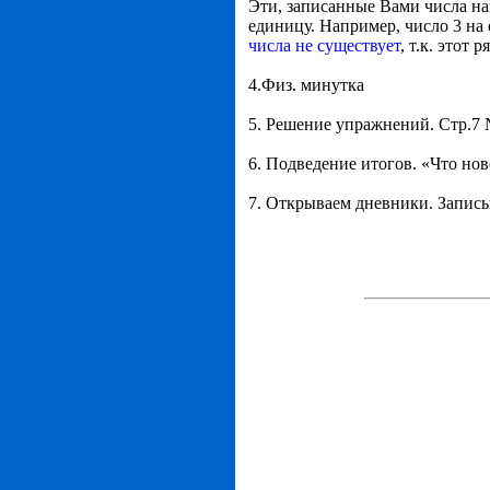
Эти, записанные Вами числа н
единицу. Например, число 3 на 
числа не существует
, т.к. этот
4.Физ. минутка
5. Решение упражнений. Стр.7 
6. Подведение итогов. «Что но
7. Открываем дневники. Записы