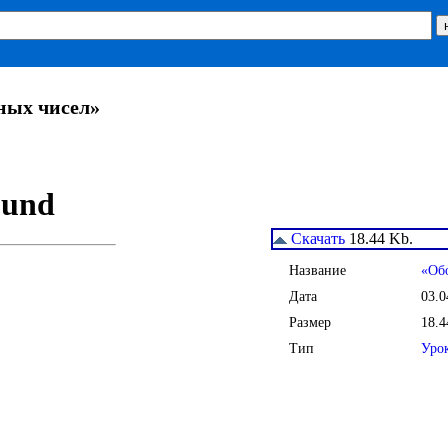
ных чисел»
Скачать
18.44 Kb.
Название
«Об
Дата
03.0
Размер
18.4
Тип
Уро