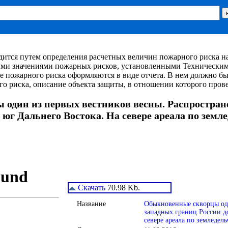
ится путем определения расчетных величин пожарного риска на
и значениями пожарных рисков, установленными Техническим 
ке пожарного риска оформляются в виде отчета. В нем должно 
о риска, описание объекта защиты, в отношении которого провед
один из первых вестников весны. Распростране
а юг Дальнего Востока. На севере ареала по земл
Скачать
70.98 Kb.
Название
Обыкновенные скворцы оди
западных границ России до
севере ареала по земледел