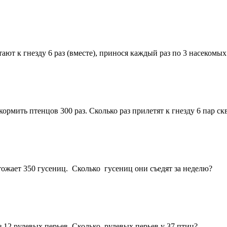
тают к гнезду 6 раз (вместе), принося каждый раз по 3 насекомы
кормить птенцов 300 раз. Сколько раз прилетят к гнезду 6 пар ск
тожает 350 гусениц. Сколько гусениц они съедят за неделю?
з 12 рулевых перьев. Сколько рулевых перьев у 37 птиц?