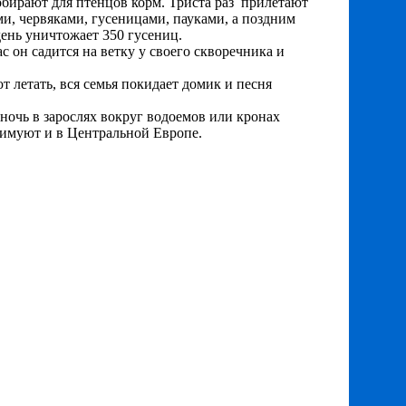
 Собирают для птенцов корм. Триста раз прилетают
и, червяками, гусеницами, пауками, а поздним
 день уничтожает 350 гусениц.
 он садится на ветку у своего скворечника и
т летать, вся семья покидает домик и песня
ночь в зарослях вокруг водоемов или кронах
зимуют и в Центральной Европе.