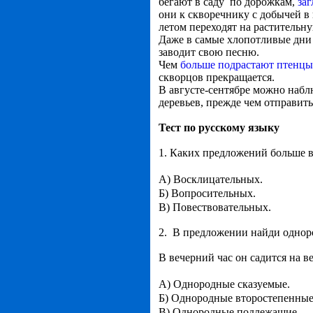
бегают в саду по дорожкам,
за
они к скворечнику с добычей в
летом переходят на растительн
Даже в самые хлопотливые дни 
заводит свою песню.
Чем
больше подрастают птенцы
скворцов прекращается.
В августе-сентябре можно набл
деревьев, прежде чем отправит
Тест по русскому языку
1. Каких предложений больше в
А) Восклицательных.
Б) Вопросительных.
В) Повествовательных.
2. В предложении найди одноро
В вечерний час он садится на в
А) Однородные сказуемые.
Б) Однородные второстепенны
В) Однородные подлежащие.