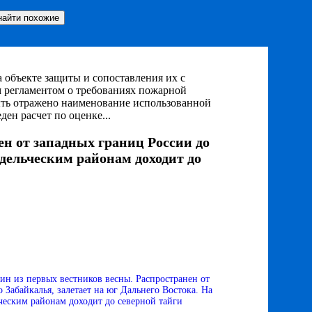
 объекте защиты и сопоставления их с
регламентом о требованиях пожарной
быть отражено наименование использованной
ен расчет по оценке...
н от западных границ России до
едельческим районам доходит до
н из первых вестников весны. Распространен от
 Забайкалья, залетает на юг Дальнего Востока. На
ьческим районам доходит до северной тайги