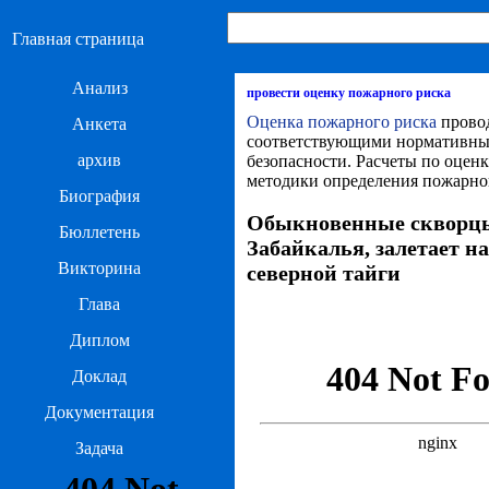
Главная страница
Анализ
провести оценку пожарного риска
Оценка пожарного риска
провод
Анкета
соответствующими нормативным
архив
безопасности. Расчеты по оцен
методики определения пожарног
Биография
Обыкновенные скворцы 
Бюллетень
Забайкалья, залетает н
Викторина
северной тайги
Глава
Диплом
Доклад
Документация
Задача