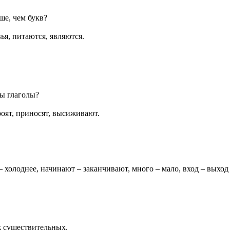
ьше, чем букв?
вья, питаются, являются.
ы глаголы?
роят, приносят, высиживают.
 холоднее, начинают – заканчивают, много – мало, вход – выход – 
ж существительных.