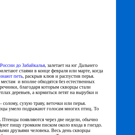
России до Забайкалья
, залетает на юг Дальнего
рилетают стаями в конце февраля или марте, когда
инают петь
, раскрыв клюв и распустив перья.
местам и вполне обходятся без естественных
оречники, благодаря которым скворцы стали
дуплах деревьев, а кормиться летят на вырубки и
 солому, сухую траву, веточки или перья.
орцы умело подражают голосам многих птиц. То
а. Птенцы появляются через две недели, обычно
ебуют пищу громким писком около входа в гнездо.
ными друзьями человека. Весь день скворцы