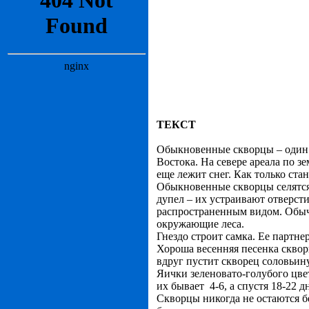
ТЕКСТ
Обыкновенные скворцы – один 
Востока. На севере ареала по з
еще лежит снег. Как только ста
Обыкновенные скворцы селятся 
дупел – их устраивают отверст
распространенным видом. Обы
окружающие леса.
Гнездо строит самка. Ее партне
Хороша весенняя песенка сквор
вдруг пустит скворец соловьину
Яички зеленовато-голубого цв
их бывает 4-6, а спустя 18-22 
Скворцы никогда не остаются б