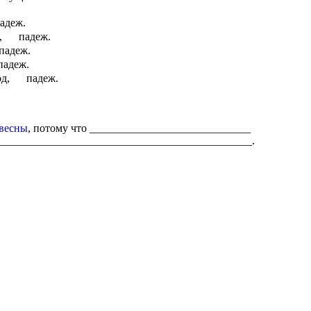
адеж.
,
падеж.
падеж.
падеж.
д,
падеж.
 весны
, потому что _____________________________
______________________________________________.