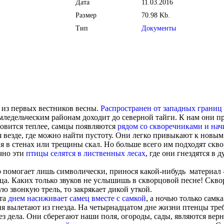
Дата
11.03.2016
Размер
70.98 Kb.
Тип
Документы
из первых вестников весны.
Распространен от западных границ 
емледельческим районам доходит до северной тайги. К нам они п
новится теплее, самцы появляются
рядом со скворечниками и нач
везде, где можно найти пустоту. Они легко привыкают к новым 
ия в стенах или трещины скал. Но больше всего им подходят скв
чно эти
птицы селятся в лиственных лесах
, где они гнездятся в 
р помогает лишь символически, принося какой-нибудь материал –
ца. Каких только звуков не услышишь в скворцовой песне! Скв
ю звонкую трель, то закрякает дикой уткой.
ета
днем насиживает самец вместе с самкой
, а ночью только самк
дня вылетают из гнезда. На четырнадцатом дне жизни птенцы тр
ез дела. Они сберегают наши поля, огороды, сады, являются вер