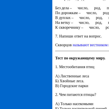
Без дела –
число,
род,
п
По дорожкам –
число,
род
В дуплах –
число,
род,
На ветку –
число,
род,
К скворечнику –
число,
ро
7. Напиши ответ на вопрос.
Скворцов
называют вестником
___________________________
Тест по окружающему миру.
1. Местообитания птиц
А) Лиственные леса
Б) Хвойные леса.
В) Городские парки
2. Чем питаются птицы?
А) Только насекомыми
Б) Только растительной пищей