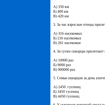
А) 350 км
Б) 400 км
В) 420 км
3. За час взрослые птицы приле
А) З16 насекомых
Б) 216 насекомых
В) 261 насекомое
4. За сутки скворцы прилетают 
А) 10000 раз
Б) 9000 раз
В) 900000 раз
5. Семья скворцов за день унич
А) 2450 гусениц
Б) 3450 гусениц
В) 4450 гусениц
6. У скворцов короткий хвост и