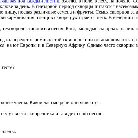
глядывая под каждый листик
, охотясь в поле, в лесу, на поляне.
 клюве за день. В гнездовой период скворцы питаются насекомым
ую пищу, поедая различные семена и фрукты. Семья скворцов за
выкармливания птенцов скворец ухитряется петь. В вечерний час
, тем короче становится песня. Когда молодые скворчата начинаю
юдать перелет огромных стай скворцов: они останавливаются на 
ься на юг Европы и в Северную Африку. Однако часто скворцы 
 тесте?
дные члены. Какой частью речи они являются.
етку у своего скворечника и заводит свою песню.
е члены.