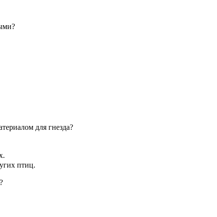
ыми?
атериалом для гнезда?
х.
ругих птиц.
?