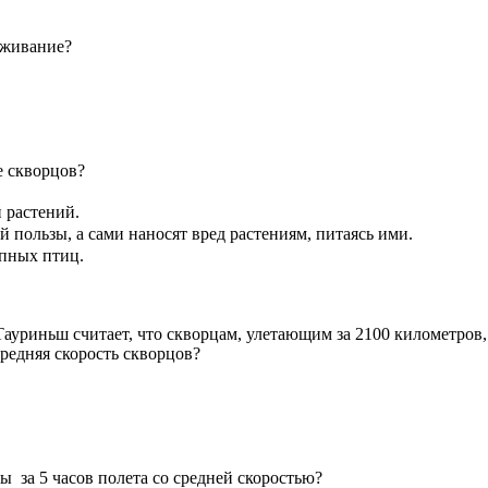
иживание?
е скворцов?
й растений.
 пользы, а сами наносят вред растениям, питаясь ими.
упных птиц.
Тауриньш считает, что скворцам, улетающим за 2100 километров
средняя скорость скворцов?
ы за 5 часов полета со средней скоростью?