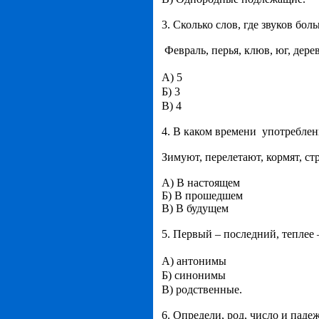
3. Сколько слов, где звуков бол
Февраль, перья, клюв, юг, дере
А) 5
Б) 3
В) 4
4. В каком времени употреблен
Зимуют, перелетают, кормят, ст
А) В настоящем
Б) В прошедшем
В) В будущем
5. Первый – последний, теплее –
А) антонимы
Б) синонимы
В) родственные.
6. Определи, род, число и паде