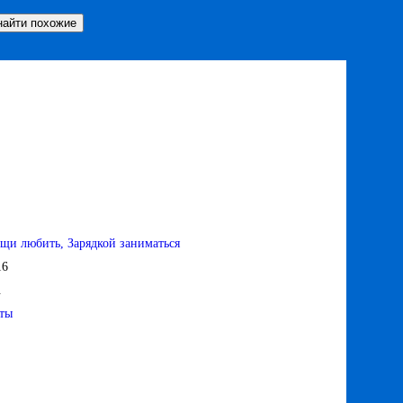
щи любить, Зарядкой заниматься
16
.
ты