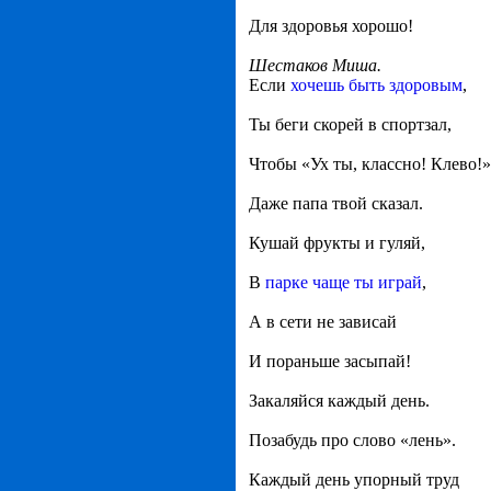
Для здоровья хорошо!
Шестаков Миша.
Если
хочешь быть здоровым
,
Ты беги скорей в спортзал,
Чтобы «Ух ты, классно! Клево!»
Даже папа твой сказал.
Кушай фрукты и гуляй,
В
парке чаще ты играй
,
А в сети не зависай
И пораньше засыпай!
Закаляйся каждый день.
Позабудь про слово «лень».
Каждый день упорный труд