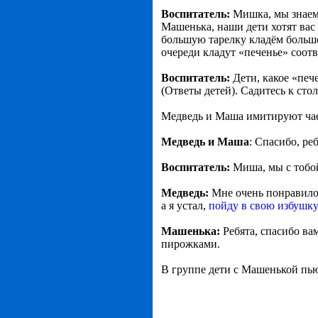
Воспитатель:
Мишка, мы знаем
Машенька, наши дети хотят вас
большую тарелку кладём большо
очереди кладут «печенье» соот
Воспитатель:
Дети, какое «печ
(Ответы детей). Садитесь к сто
Медведь и Маша имитируют ча
Медведь и Маша
: Спасибо, ре
Воспитатель:
Миша, мы с тобо
Медведь:
Мне очень понравилос
а я устал,
пойду в свою избушку
Машенька:
Ребята, спасибо ва
пирожками.
В группе дети с Машенькой пь