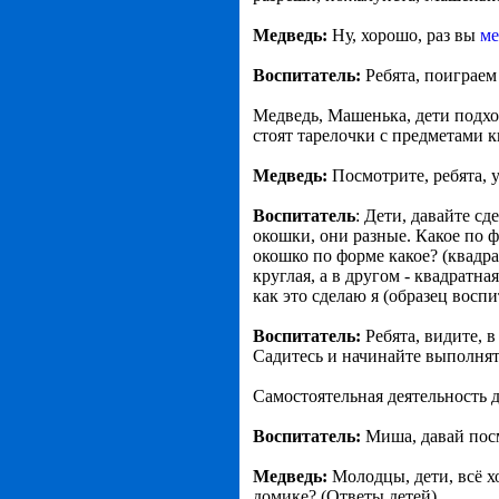
Медведь:
Ну, хорошо, раз вы
ме
Воспитатель:
Ребята, поиграем
Медведь, Машенька, дети подхо
стоят тарелочки с предметами 
Медведь:
Посмотрите, ребята, 
Воспитатель
: Дети, давайте с
окошки, они разные. Какое по ф
окошко по форме какое? (квадр
круглая, а в другом - квадратн
как это сделаю я (образец воспи
Воспитатель:
Ребята, видите, 
Садитесь и начинайте выполнят
Самостоятельная деятельность 
Воспитатель:
Миша, давай пос
Медведь:
Молодцы, дети, всё 
домике? (Ответы детей).