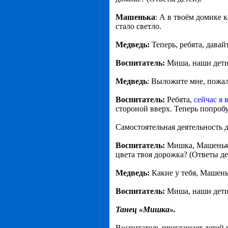
Машенька
: А в твоём домике 
стало светло.
Медведь:
Теперь, ребята, дава
Воспитатель:
Миша, наши дети 
Медведь
: Выложите мне, пожал
Воспитатель:
Ребята,
сейчас я
стороной вверх. Теперь попроб
Самостоятельная деятельность 
Воспитатель:
Мишка, Машенька
цвета твоя дорожка? (Ответы де
Медведь:
Какие у тебя, Машень
Воспитатель:
Миша, наши дети 
Танец «Мишка».
Воспитатель приглашает детей 