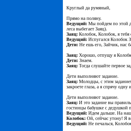
Круглый да румяный,
Прямо на поляну.
Ведущий:
Мы пойдем по этой до
леса выбегает Заяц).
Заяц:
Колобок, Колобок, я тебя 
Ведущий:
Испугался Колобок З
Дети:
Не ешь его, Зайчик, нас б
Заяц:
Хорошо, отпущу я Колобк
Дети:
Знаем.
Заяц:
Тогда слушайте первое за
Дети выполняют задание.
Заяц:
Молодцы, с этим заданием
закроете глаза, а я спрячу одн
Дети выполняют задание.
Заяц:
И это задание вы правиль
гостинцы бабушке с дедушкой п
Ведущий:
Идем дальше. На наше
Колобок:
Ой, сейчас утону! Я в
Ведущий:
Не печалься, Колобок