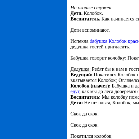
На окошке стужен.
Дети.
Колобок.
Воспитатель.
Как начинается с
Дети вспоминают.
Испекла
бабушка Колобок крас
дедушка гостей пригласить.
Бабушка
говорит колобку: Покат
Дедушка:
Ребят бы к нам в гост
Ведущий:
Покатился Колобок по
вкатывается Колобок) Огляделс
Колобок (плачет):
Бабушка и де
едут
, как мы до леса доберемся?
Воспитатель:
Мы колобку помож
Дети:
Не печалься, Колобок, мы
Скок да скок,
Скок да скок,
Покатился колобок,