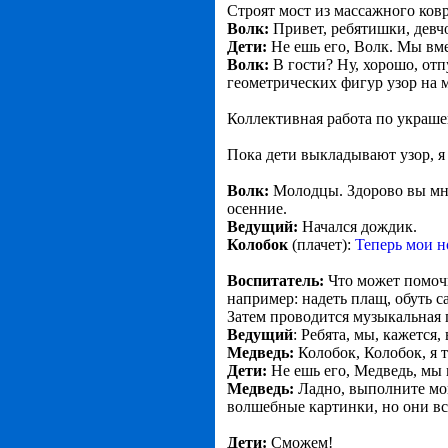
Строят мост из массажного ковр
Волк:
Привет, ребятишки, девчо
Дети:
Не ешь его, Волк. Мы вме
Волк:
В гости? Ну, хорошо, отп
геометрических фигур узор на 
Коллективная работа по украш
Пока дети выкладывают узор, я
Волк:
Молодцы. Здорово вы мне
осенние.
Ведущий:
Начался дождик.
Колобок
(плачет):
Теперь мои 
Воспитатель:
Что может помочь
например: надеть плащ, обуть са
Затем проводится музыкальная
Ведущий
: Ребята, мы, кажется
Медведь:
Колобок, Колобок, я т
Дети:
Не ешь его, Медведь, мы 
Медведь:
Ладно, выполните мо
волшебные картинки, но они вс
Дети:
Сможем!