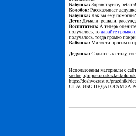
Бабушка:
Здравствуйте, ребята
Колобок:
Рассказывает дедушке
Бабушка:
Как вы ему помогли?
Дети:
Думали, решали, рассужда
Воспитатель:
А теперь оцените 
получалось, то
давайте громко 
получалось, тогда громко покри
Бабушка:
Милости просим и пр
Дедушка:
Садитесь к столу, го
Использованы материалы с сай
srednej-gruppe-po-skazke-kolobok
https://doshvozrast.ru/prazdniki/de
СПАСИБО ПЕДАГОГАМ ЗА РА