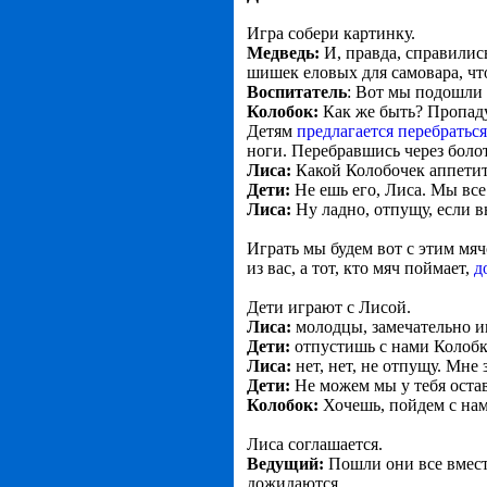
Игра собери картинку.
Медведь:
И, правда, справилис
шишек еловых для самовара, чт
Воспитатель
: Вот мы подошли 
Колобок:
Как же быть? Пропаду 
Детям
предлагается перебраться
ноги. Перебравшись через боло
Лиса:
Какой Колобочек аппетитн
Дети:
Не ешь его, Лиса. Мы все
Лиса:
Ну ладно, отпущу, если вы
Играть мы будем вот с этим мяч
из вас, а тот, кто мяч поймает,
д
Дети играют с Лисой.
Лиса:
молодцы, замечательно и
Дети:
отпустишь с нами Колобк
Лиса:
нет, нет, не отпущу. Мне 
Дети:
Не можем мы у тебя остав
Колобок:
Хочешь, пойдем с нам
Лиса соглашается.
Ведущий:
Пошли они все вмест
дожидаются.