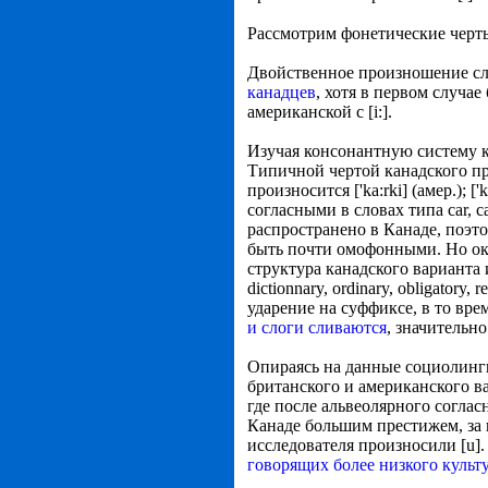
Рассмотрим фонетические черты
Двойственное произношение слов: l
канадцев
, хотя в первом случае
американской с [i:].
Изучая консонантную систему к
Типичной чертой канадского пр
произносится ['ka:rki] (амер.); 
согласными в словах типа car, 
распространено в Канаде, поэтому
быть почти омофонными. Но око
структура канадского варианта
dictionnary, ordinary, obligator
ударение на суффиксе, в то вр
и слоги сливаются
, значительн
Опираясь на данные социолинг
британского и американского ва
где после альвеолярного согласн
Канаде большим престижем, за 
исследователя произносили [u]
говорящих более низкого культ