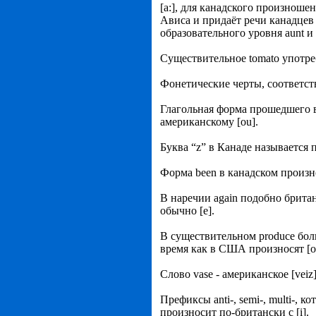
[а:], для канадского произноше
Ависа и придаёт речи канадцев
образовательного уровня aunt и 
Существительное tomato употреб
Фонетические черты, соответс
Глагольная форма прошедшего в
американскому [оu].
Буква “z” в Канаде называется п
Форма been в канадском произно
В наречии again подобно брита
обычно [е].
В существительном produce бол
время как в США произносят [о
Слово vase - американское [veiz
Префиксы anti-, semi-, multi-, 
произносит по-британски с [i].