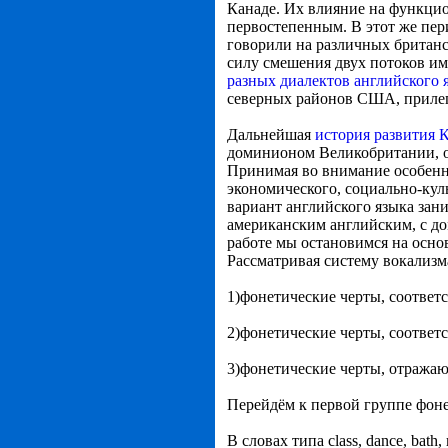
Канаде. Их влияние на функцио
первостепенным. В этот же пе
говорили на различных британс
силу смешения двух потоков и
разных диалектов английского 
северных районов США, прилег
Дальнейшая
история развития 
доминионом Великобритании, о
Принимая во внимание особенно
экономического, социально-кул
вариант английского языка за
американским английским, с д
работе мы остановимся на осно
Рассматривая систему вокализм
1)фонетические черты, соответ
2)фонетические черты, соответ
3)фонетические черты, отражаю
Перейдём к первой группе фоне
В словах типа class, dance, bat