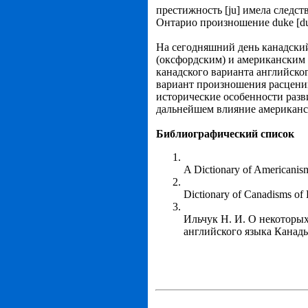
престижность [ju] имела следст
Онтарио произношение duke [duk
На сегодняшний день канадски
(оксфордским) и американским 
канадского варианта английског
вариант произношения расценив
исторические особенности разв
дальнейшем влияние американск
Библиографический список
A Dictionary of Americanisms
Dictionary of Canadisms of H
Ильчук Н. И. О некоторых
английского языка Канады.