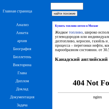
Главная страница
Анализ
Купить топливо оптом в Москве
Жидкое
топливо
, широко испол
Анкета
углеводородов или индивидуаль
архив
дизтопливо, керосин, газойль и
процесса – перегонки нефти, ко
Биография
парообразном состоянии. от 30.5
Бюллетень
Канадский английский
Викторина
Глава
Диплом
Доклад
Документация
Задача