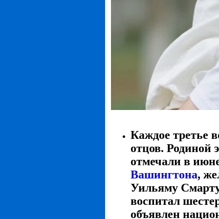
Каждое третье 
отцов. Родиной
отмечали в июн
Вашингтона
, ж
Уильяму Смарту
воспитал шестер
объявлен нацио