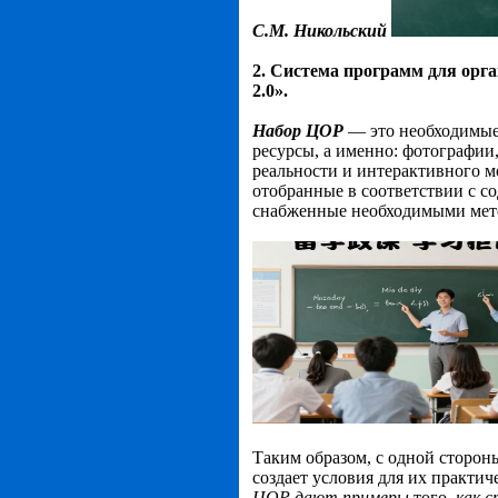
С.М. Никольский
2.
Система программ для орга
2.0».
Набор ЦОР
— это необходимые 
ресурсы, а именно: фотографии
реальности и интерактивного м
отобранные в соответствии с 
снабженные необходимыми мет
Таким образом, с одной сторон
создает условия для их практи
ЦОР дают примеры
того,
как 