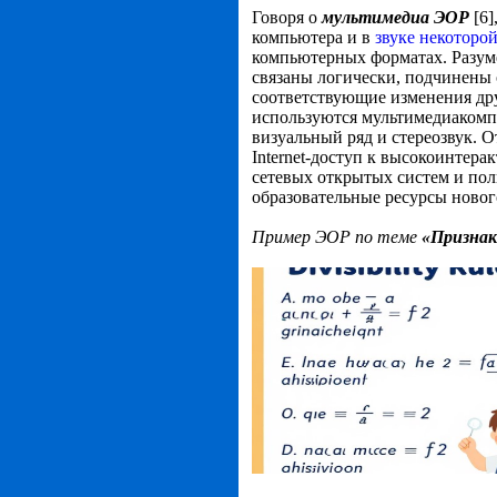
Говоря о
мультимедиа ЭОР
[6
компьютера и в
звуке некоторо
компьютерных форматах. Разуме
связаны логически, подчинены 
соответствующие изменения дру
используются мультимедиакомпо
визуальный ряд и стереозвук. 
Internet-доступ к высокоинте
сетевых открытых систем и по
образовательные ресурсы новог
Пример ЭОР по теме
«Признаки