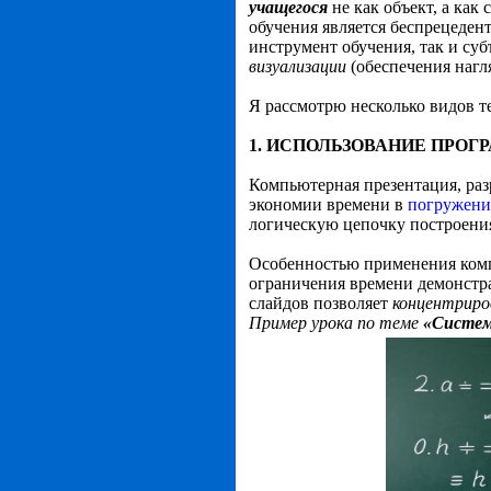
учащегося
не как объект, а как 
обучения является беспрецеден
инструмент обучения, так и суб
визуализации
(обеспечения нагл
Я рассмотрю несколько видов т
1.
ИСПОЛЬЗОВАНИЕ ПРО
Компьютерная презентация, раз
экономии времени в
погружени
логическую цепочку построения
Особенностью применения комп
ограничения времени демонстра
слайдов позволяет
концентриро
Пример урока по теме
«Систем