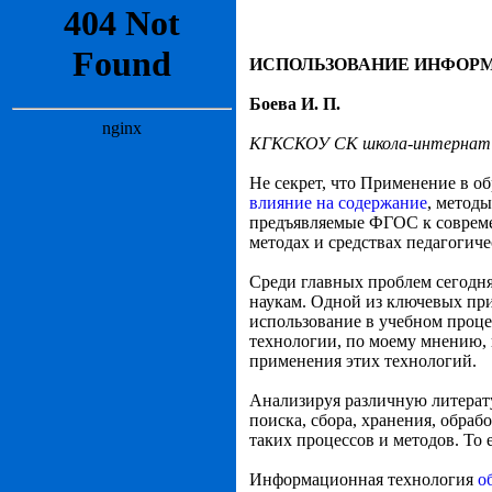
ИСПОЛЬЗОВАНИЕ ИНФОРМ
Боева И. П.
КГКСКОУ СК школа-интернат 8
Не секрет, что Применение в 
влияние на содержание
, метод
предъявляемые ФГОС к совреме
методах и средствах педагогич
Среди главных проблем сегодн
наукам. Одной из ключевых при
использование в учебном проц
технологии, по моему мнению, п
применения этих технологий.
Анализируя различную литерату
поиска, сбора, хранения, обра
таких процессов и методов. То 
Информационная технология
о