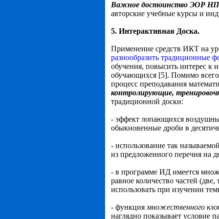
Важное достоинство ЭОР НП
авторские учебные курсы и ин
5. Интерактивная Доска.
Применение средств ИКТ на уро
разнообразить традиционные ф
обучения, повысить интерес к и
обучающихся [5]. Помимо всего
процесс преподавания математи
контролирующие, тренировочн
традиционной доски:
- эффект лопающихся воздушны
обыкновенные дроби в десятичн
- использование так называемо
из предложенного перечня на д
- в программе ИД имеется мно
равное количество частей (две,
использовать при изучении тем
- функция
множественного кло
наглядно показывает условие 