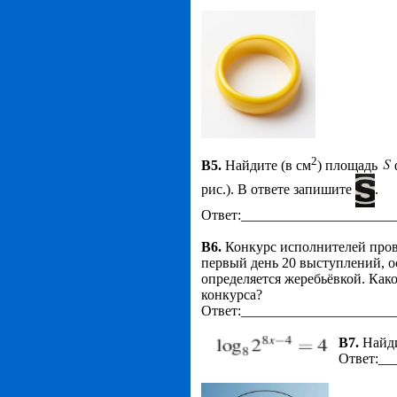
2
В5.
Найдите (в см
) площадь
рис.). В ответе запишите
.
Ответ:_____________________
В6.
Конкурс исполнителей прово
первый день 20 выступлений, 
определяется жеребьёвкой. Како
конкурса?
Ответ:_____________________
В
7.
Найди
Ответ:__