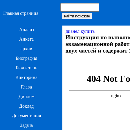
Главная страница
Анализ
дианел купить
Инструкция по выполн
Анкета
экзаменационной работы 
архив
двух частей и содержит 
Биография
Бюллетень
Викторина
Глава
Диплом
Доклад
Документация
Задача