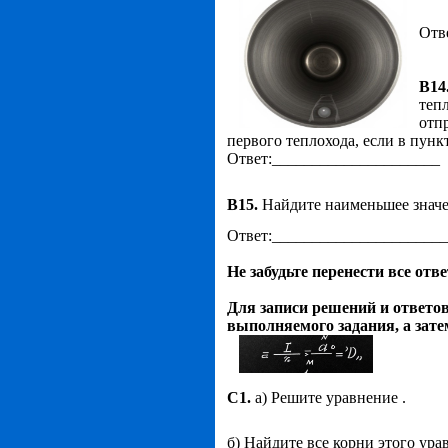
Отв
В14
тепл
отп
первого теплохода, если в пунк
Ответ:_____________________
В15.
Найдите наименьшее знач
Ответ:_____________________
Не забудьте перенести все отв
Для записи решений и ответов
выполняемого задания, а зате
С1.
а) Решите уравнение .
б) Найдите все корни этого у