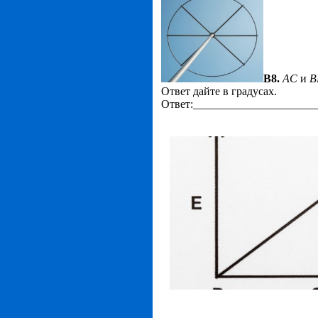
В8.
AC
и
B
Ответ дайте в градусах.
Ответ:_____________________