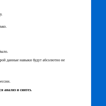
у.
ько.
было.
торой данные навыки будут абсолютно не
ессии.
 анализ и синтез.