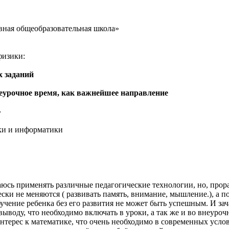
ная общеобразовательная школа»
физики:
х заданий
неурочное время, как важнейшее направление
»
ки и информатики
аюсь применять различные педагогические технологии, но, прораб
ски не меняются ( развивать память, внимание, мышление.), а п
обучение ребенка без его развития не может быть успешным. И за
выводу, что необходимо включать в уроки, а так же и во внеуро
нтерес к математике, что очень необходимо в современных усло