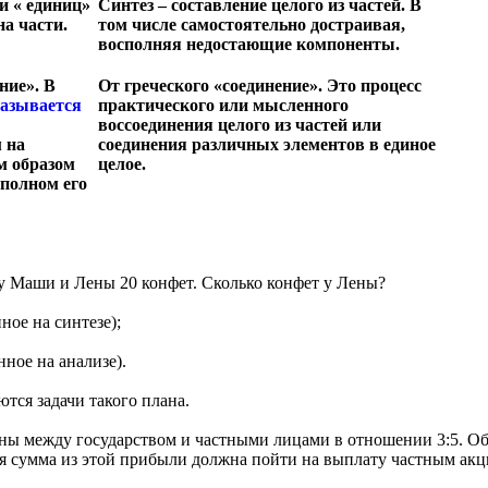
и « единиц»
Синтез – составление целого из частей. В
на части.
том числе самостоятельно достраивая,
восполняя недостающие компоненты.
ние». В
От греческого «соединение». Это процесс
называется
практического или мысленного
воссоединения целого из частей или
 на
соединения различных элементов в единое
м образом
целое.
 полном его
 у Маши и Лены 20 конфет. Сколько конфет у Лены?
нное на синтезе);
нное на анализе).
тся задачи такого плана.
ны между государством и частными лицами в отношении 3:5. О
акая сумма из этой прибыли должна пойти на выплату частным ак