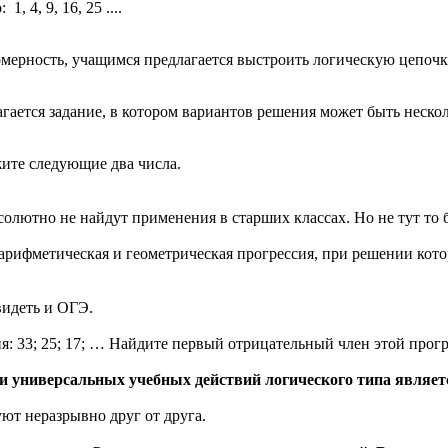
, 4, 9, 16, 25 ....
номерность, учащимся предлагается выстроить логическую цепочк
ается задание, в котором вариантов решения может быть нескол
ите следующие два числа.
солютно не найдут применения в старших классах. Но не тут то 
ма арифметическая и геометрическая прогрессия, при решении ко
идеть и ОГЭ.
я: 33; 25; 17; … Найдите первый отрицательный член этой прогр
 универсальных учебных действий логического типа является
ют неразрывно друг от друга.