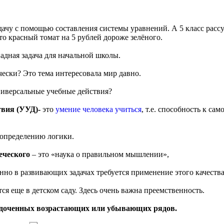
адачу с помощью составления системы уравнений. А 5 класс рассу
то красный томат на 5 рублей дороже зелёного.
адная задача для начальной школы.
чески? Это тема интересовала мир давно.
ниверсальные учебные действия?
твия (УУД)-
это
умение человека учиться
, т.е. способность к с
 определению логики.
еческого
– это «наука о правильном мышлении»,
нно в развивающих задачах требуется применение этого качества
я еще в детском саду. Здесь очень важна преемственность.
ядоченных возрастающих или убывающих рядов.