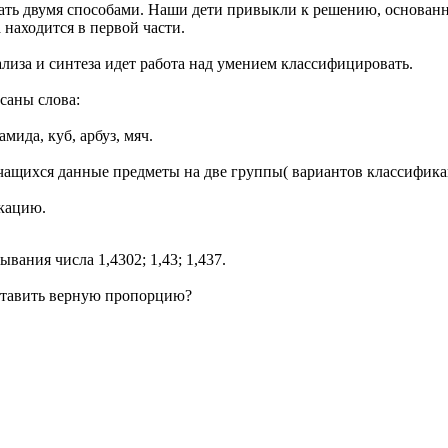
ать двумя способами. Наши дети привыкли к решению, основан
 находится в первой части.
ализа и синтеза идет работа над умением классифицировать.
саны слова:
амида, куб, арбуз, мяч.
чащихся данные предметы на две группы( вариантов классифика
кацию.
вания числа 1,4302; 1,43; 1,437.
ставить верную пропорцию?