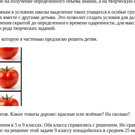
е на получение определённого объёма знаний, а на творческую е
зным в условиях школы выделение таких учащихся в особые гру
ах вместе с другими детьми. Это позволит создать условия для 
ления скрытой до определенного времени одаренности, для мак
 рода творческих заданий.
 которую я частенько предлагаю решить детям.
тов. Какие томаты дороже: красные или зелёные? На сколько?
ения в 5 и 9 классах. Оба класса справились с решением. Но сра
: на решение этой задачи 9 классу понадобилось в среднем 25 мин