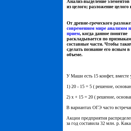
Анализ-выделение элементов 
из целого; разложение целого 
От древне-греческого разложе
современном мире анализом 
прием
, когда данное понятие
раскладывается по признакам
составные части. Чтобы таки
сделать познание его ясным в
объеме.
У Маши есть 15 конфет, вместе
1) 20 - 15 = 5 ( решение, основа
2) x + 15 = 20 ( решение, основа
В вариантах ОГЭ часто встречаю
Акции предприятия распределе
за год составила 32 млн. р. К