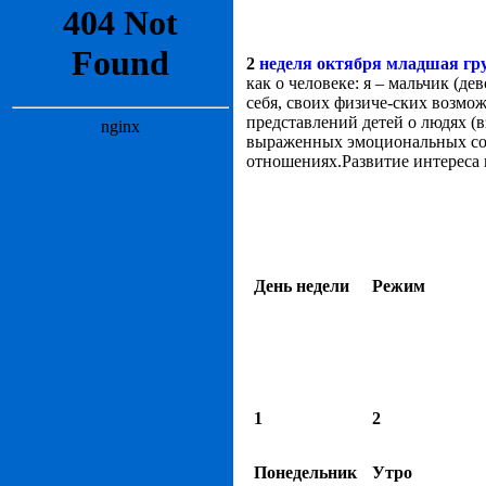
2
неделя октября младшая гр
как о человеке: я – мальчик (д
себя, своих физиче-ских возмож
представлений детей о людях (в
выраженных эмоциональных сост
отношениях.Развитие интереса 
День недели
Режим
1
2
Понедельник
Утро